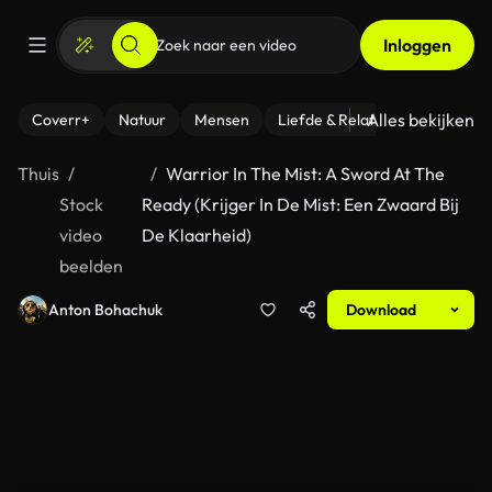
Inloggen
Alles bekijken
Coverr+
Natuur
Mensen
Liefde & Relaties
- Fitness
Thuis
Warrior In The Mist: A Sword At The
Stock
Ready (Krijger In De Mist: Een Zwaard Bij
video
De Klaarheid)
beelden
Anton Bohachuk
Download