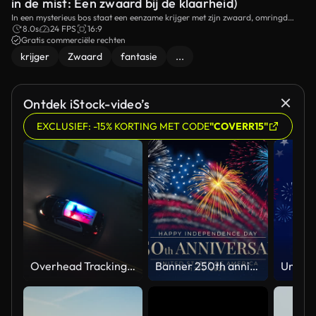
in de mist: Een zwaard bij de klaarheid)
In een mysterieus bos staat een eenzame krijger met zijn zwaard, omringd
door scharen van licht en oude bomen.
8.0s
24 FPS
16:9
Gratis commerciële rechten
krijger
Zwaard
fantasie
...
Ontdek iStock-video’s
EXCLUSIEF: -15% KORTING MET CODE
"COVERR15"
Overhead Tracking Drone Shot of a Police Car Driving on a City Street with Lights On at Night
Banner 250th anniversary of the USA. 250 years of independence. 4th of july 2026 usa independence day, video greeting card. US flag fireworks on blue sky background. Fourth of july. 4k seamless loop