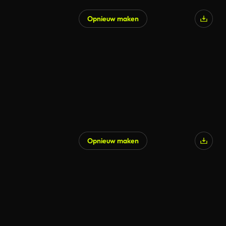
Opnieuw maken
Gegenereerd door AI
Opnieuw maken
Gegenereerd door AI