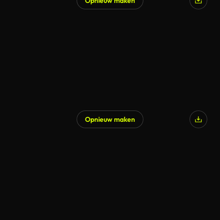
Opnieuw maken
Gegenereerd door AI
Opnieuw maken
Gegenereerd door AI