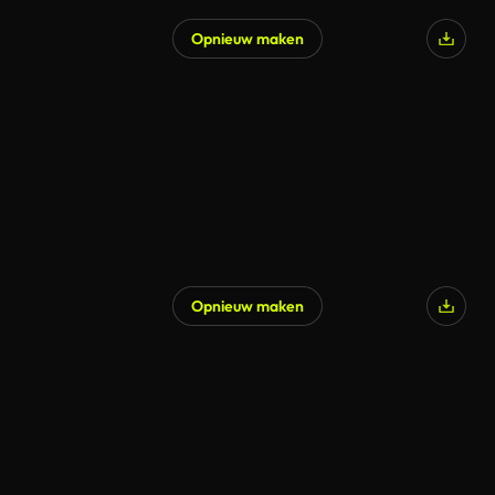
Opnieuw maken
Gegenereerd door AI
Opnieuw maken
Gegenereerd door AI