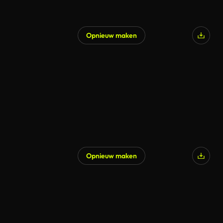
Opnieuw maken
Gegenereerd door AI
Opnieuw maken
Gegenereerd door AI