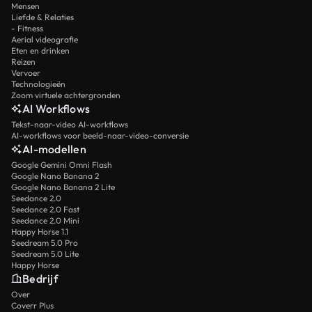
Mensen
Liefde & Relaties
- Fitness
Aerial videografie
Eten en drinken
Reizen
Vervoer
Technologieën
Zoom virtuele achtergronden
AI Workflows
Tekst-naar-video AI-workflows
AI-workflows voor beeld-naar-video-conversie
AI-modellen
Google Gemini Omni Flash
Google Nano Banana 2
Google Nano Banana 2 Lite
Seedance 2.0
Seedance 2.0 Fast
Seedance 2.0 Mini
Happy Horse 1.1
Seedream 5.0 Pro
Seedream 5.0 Lite
Happy Horse
Bedrijf
Over
Coverr Plus