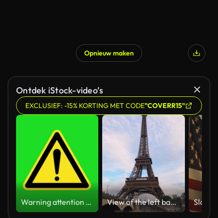
Opnieuw maken
Gegenereerd door AI
Ontdek iStock-video’s
EXCLUSIEF: -15% KORTING MET CODE
"COVERR15"
Warning attention yellow hazard message street sign 4k green screen caution animation
View of the left bank of the Seine River, the Eiffel Tower, boats sailing on the river, the Quai Jacques-Chirac embankment and Pont d'Iena, Jena Bridge spanning the River Seine of Paris, France.