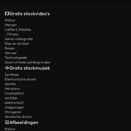
Gratis stockvideo’s
Natuur
Mensen
Liefde & Relaties
- Fitness
Aerial videografie
Eten en drinken
Reizen
Vervoer
Technologieën
Zoom virtuele achtergronden
Gratis stockmuziek
Synthese
Elektronische drums
sleutels
Het piano
Cinematisch
zachtjes
elektronisch
omgevingen
Stringeren
Akustische drums
Afbeeldingen
Natuur