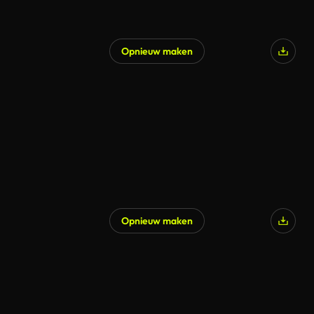
Opnieuw maken
Gegenereerd door AI
Opnieuw maken
Gegenereerd door AI