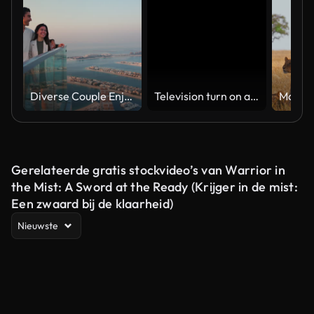
Diverse Couple Enjoying Sunset Views from High Rise Sky Deck Overlooking Palm Jumeirah
Television turn on and off. Switch on tv effect, switch off tv effect. Turn on Lcd TV effect, turn off TV effect . Led Tv on and off on black background
Gerelateerde gratis stockvideo’s van Warrior in
the Mist: A Sword at the Ready (Krijger in de mist:
Een zwaard bij de klaarheid)
Nieuwste