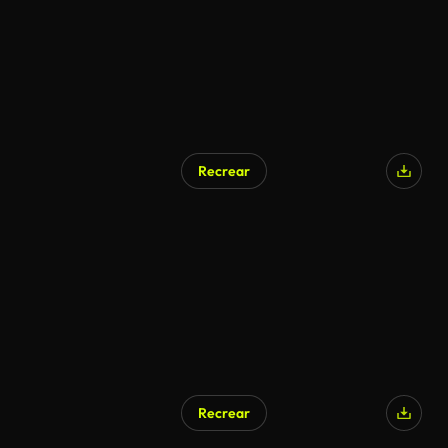
Recrear
Generado por IA
Recrear