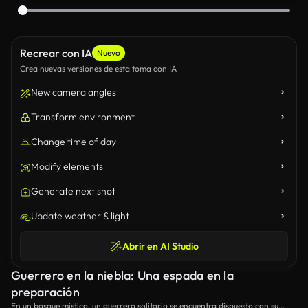
Recrear con IA
Nuevo
Crea nuevas versiones de esta toma con IA
New camera angles
Transform environment
Change time of day
Modify elements
Generate next shot
Update weather & light
Abrir en AI Studio
Guerrero en la niebla: Una espada en la
preparación
En un bosque místico, un guerrero solitario se encuentra dispuesto con su