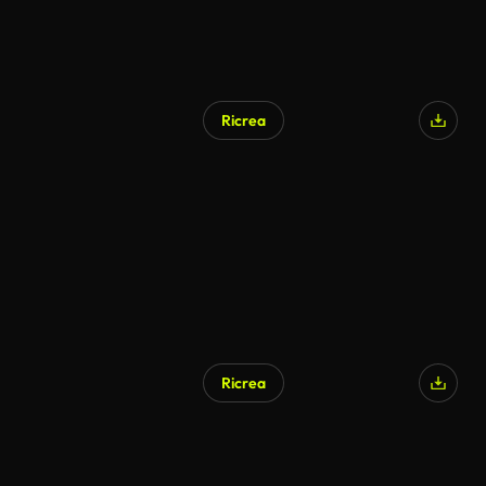
Ricrea
Generato da IA
Ricrea
Generato da IA