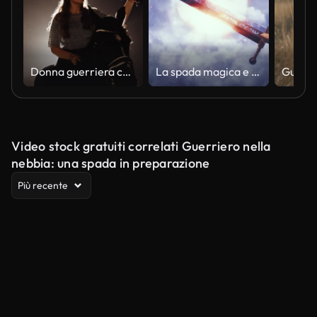
Donna guerriera che cavalca cavallo in studio
La spada magica e il sole - Loop Epic Fantasy Landscape Background
Video stock gratuiti correlati Guerriero nella
nebbia: una spada in preparazione
Più recente