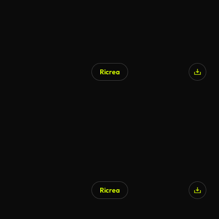
Ricrea
Generato da IA
Ricrea
Generato da IA