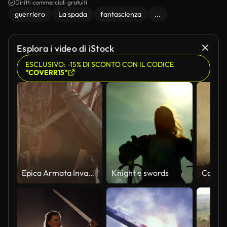
Diritti commerciali gratuiti
guerriero
La spada
fantascienza
...
Esplora i video di iStock
ESCLUSIVO: -15% DI SCONTO CON IL CODICE
"COVERR15"
Epica Armata Invasore di Cavalieri Medievali sul Campo di Battaglia, Soldati Corazzati Corpo piatto colpiscono scudi con spade in Grido di battaglia. Guerra e conquista. Rievocazione storica. Primo-up medio cinematografico
Knight e swords