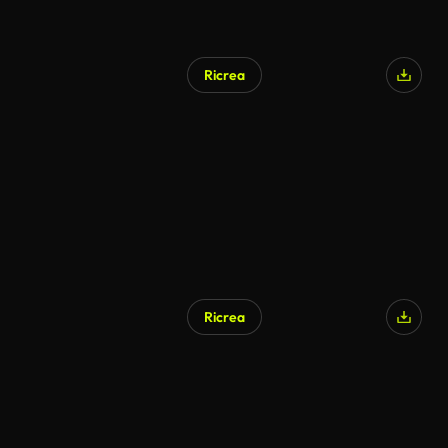
Ricrea
Generato da IA
Ricrea
Generato da IA