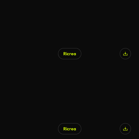
Ricrea
Generato da IA
Ricrea