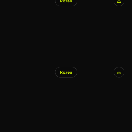
Ricrea
Generato da IA
Ricrea
Generato da IA