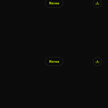
Ricrea
Generato da IA
Ricrea
Generato da IA