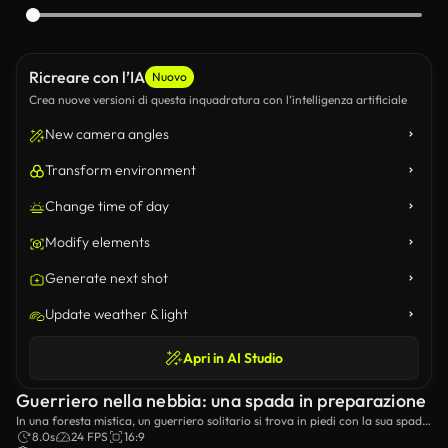
Ricreare con l’IA
Nuovo
Crea nuove versioni di questa inquadratura con l’intelligenza artificiale
New camera angles
Transform environment
Change time of day
Modify elements
Generate next shot
Update weather & light
Apri in AI Studio
Guerriero nella nebbia: una spada in preparazione
In una foresta mistica, un guerriero solitario si trova in piedi con la sua spada,
circondato da assi di luce e alberi antichi.
8.0s
24 FPS
16:9