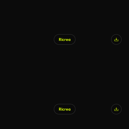
Ricrea
Generato da IA
Ricrea
Generato da IA