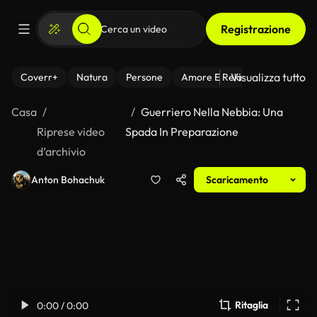
Registrazione
Visualizza tutto
Coverr+
Natura
Persone
Amore E Relazioni
Il Fitnes
Casa
Guerriero Nella Nebbia: Una
Riprese video
Spada In Preparazione
d’archivio
Anton Bohachuk
Scaricamento
Ritaglia
0:00 / 0:00