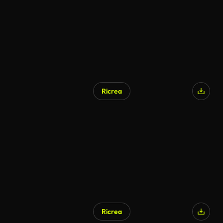
Ricrea
Generato da IA
Ricrea