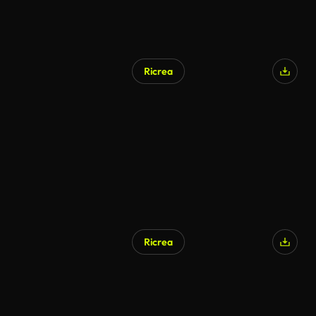
Ricrea
Generato da IA
Ricrea
Generato da IA