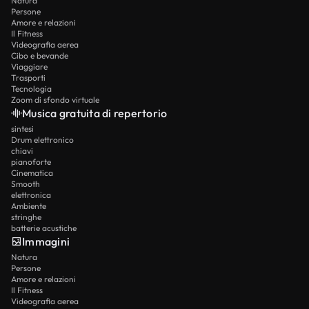
Natura
Persone
Amore e relazioni
Il Fitness
Videografia aerea
Cibo e bevande
Viaggiare
Trasporti
Tecnologia
Zoom di sfondo virtuale
Musica gratuita di repertorio
sintesi
Drum elettronico
chiavi
pianoforte
Cinematica
Smooth
elettronica
Ambiente
stringhe
batterie acustiche
Immagini
Natura
Persone
Amore e relazioni
Il Fitness
Videografia aerea