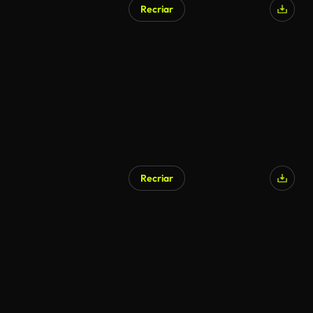
Recriar
Gerado por IA
Recriar
Gerado por IA