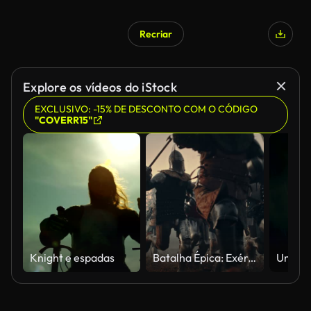
Recriar
Gerado por IA
Explore os vídeos do iStock
EXCLUSIVO: -15% DE DESCONTO COM O CÓDIGO
"COVERR15"
Knight e espadas
Batalha Épica: Exército de Cavaleiros Medievais no Campo de Batalha, Grito Grito Grito grito de guerra e ataque ao inimigo. Soldados blindados em capacetes, com escudos e espadas. Reconstituição Histórica Cinematográfica