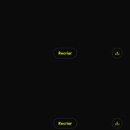
Recriar
Gerado por IA
Recriar