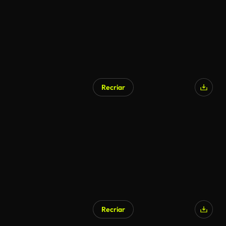
Recriar
Gerado por IA
Recriar