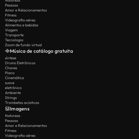
Natureza
Pessoas
Amor e Relacionamentos
Fitness
Videografia aérea
Alimentos e bebidas
Viagem
Transporte
Tecnologia
Zoom de fundo virtual
Música de catálogo gratuita
síntese
Drums Eletrônicos
Chaves
Piano
Cinemática
suave
eletrônico
Ambiente
Strings
Trombetas acústicas
Imagens
Natureza
Pessoas
Amor e Relacionamentos
Fitness
Videografia aérea