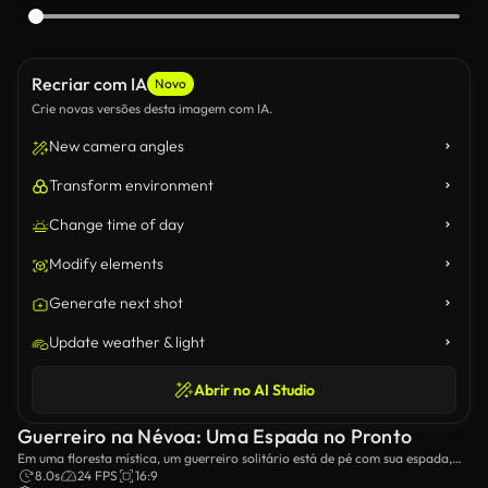
Recriar com IA
Novo
Crie novas versões desta imagem com IA.
New camera angles
Transform environment
Change time of day
Modify elements
Generate next shot
Update weather & light
Abrir no AI Studio
Guerreiro na Névoa: Uma Espada no Pronto
Em uma floresta mística, um guerreiro solitário está de pé com sua espada,
cercado por eixos de luz e árvores antigas. pronto para a batalha, ele
8.0s
24 FPS
16:9