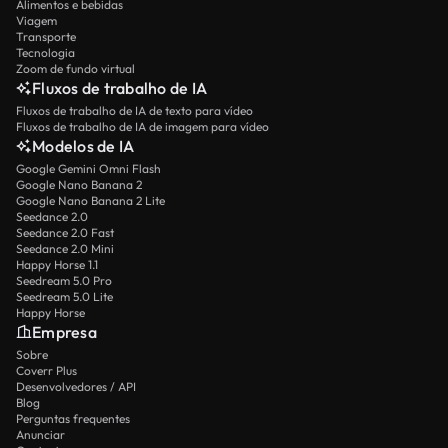
Alimentos e bebidas
Viagem
Transporte
Tecnologia
Zoom de fundo virtual
Fluxos de trabalho de IA
Fluxos de trabalho de IA de texto para vídeo
Fluxos de trabalho de IA de imagem para vídeo
Modelos de IA
Google Gemini Omni Flash
Google Nano Banana 2
Google Nano Banana 2 Lite
Seedance 2.0
Seedance 2.0 Fast
Seedance 2.0 Mini
Happy Horse 1.1
Seedream 5.0 Pro
Seedream 5.0 Lite
Happy Horse
Empresa
Sobre
Coverr Plus
Desenvolvedores / API
Blog
Perguntas frequentes
Anunciar