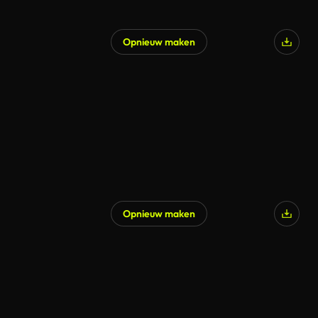
Opnieuw maken
Gegenereerd door AI
Opnieuw maken
Gegenereerd door AI