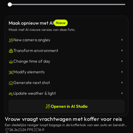
Maak opnieuw met AI
Nieuw
Maak met AI nieuwe versies van deze foto.
New camera angles
Transform environment
Change time of day
Modify elements
Generate next shot
Update weather & light
Openen in AI Studio
Vrouw vraagt vrachtwagen met koffer voor reis
Een stedelijke reiziger loopt bagage in de kofferbak van een auto en bereidt
zich voor op een reis.De scène vangt de opwinding van het starten van een
26.2s
24 FPS
16:9