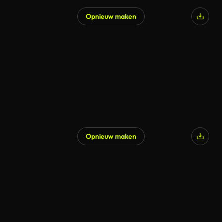
Opnieuw maken
Gegenereerd door AI
Opnieuw maken
Gegenereerd door AI