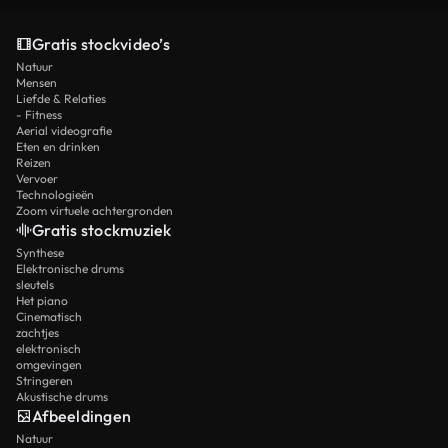
Gratis stockvideo’s
Natuur
Mensen
Liefde & Relaties
- Fitness
Aerial videografie
Eten en drinken
Reizen
Vervoer
Technologieën
Zoom virtuele achtergronden
Gratis stockmuziek
Synthese
Elektronische drums
sleutels
Het piano
Cinematisch
zachtjes
elektronisch
omgevingen
Stringeren
Akustische drums
Afbeeldingen
Natuur