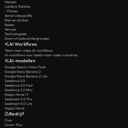
Mensen
Liefde & Relaties
- Fitness
Aerial videografie
Eten en drinken
Reizen
Vervoer
Technologieën
Zoom virtuele achtergronden
AI Workflows
Tekst-naar-video AI-workflows
AI-workflows voor beeld-naar-video-conversie
AI-modellen
Google Gemini Omni Flash
Google Nano Banana 2
Google Nano Banana 2 Lite
Seedance 2.0
Seedance 2.0 Fast
Seedance 2.0 Mini
Happy Horse 1.1
Seedream 5.0 Pro
Seedream 5.0 Lite
Happy Horse
Bedrijf
Over
Coverr Plus