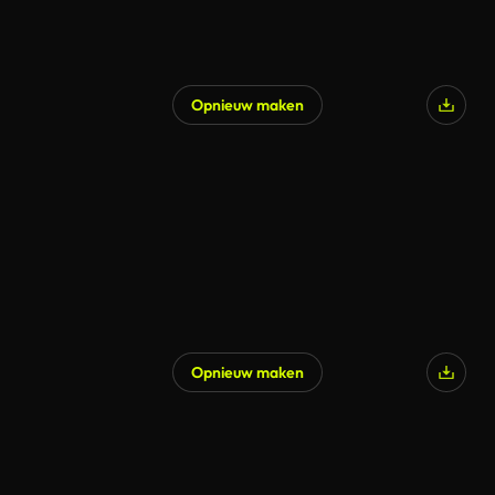
Opnieuw maken
Gegenereerd door AI
Opnieuw maken
Gegenereerd door AI