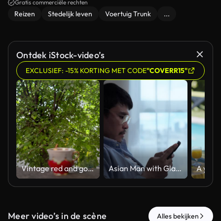
nieuw avontuur en de nodige voorbereidingen die het vereist.
Gratis commerciële rechten
Reizen
Stedelijk leven
Voertuig Trunk
...
Ontdek iStock-video’s
EXCLUSIEF: -15% KORTING MET CODE
"COVERR15"
Vintage red and gold porcelain coffee cup on granite stone with bokeh green tree canopy background, focus shift, vertical video
Asian Man with Glasses Sitting and Looking Thoughtful with Hand on Cheek. Pensive and Contemplative Lifestyle Portrait Indoors.
Meer video’s in de scène
Alles bekijken