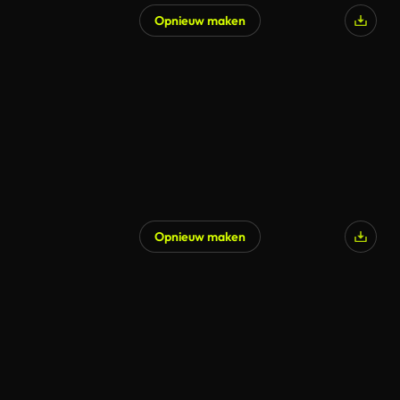
Opnieuw maken
Gegenereerd door AI
Opnieuw maken
Gegenereerd door AI