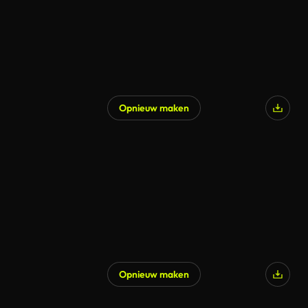
Opnieuw maken
Gegenereerd door AI
Opnieuw maken
Gegenereerd door AI