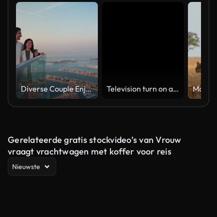
Diverse Couple Enjoying Sunset Views from High Rise Sky Deck Overlooking Palm Jumeirah
Television turn on and off. Switch on tv effect, switch off tv effect. Turn on Lcd TV effect, turn off TV effect . Led Tv on and off on black background
Gerelateerde gratis stockvideo’s van Vrouw
vraagt vrachtwagen met koffer voor reis
Nieuwste