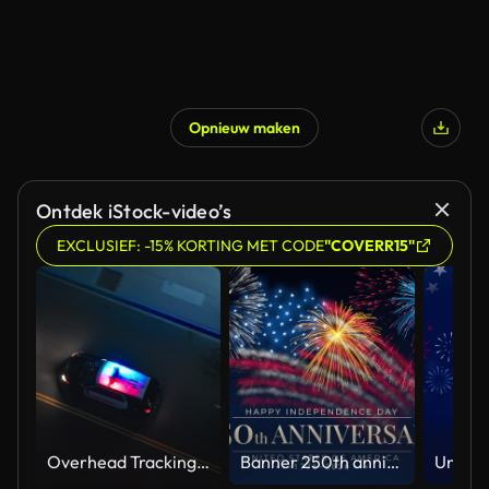
Opnieuw maken
Ontdek iStock-video’s
EXCLUSIEF: -15% KORTING MET CODE
"COVERR15"
Overhead Tracking Drone Shot of a Police Car Driving on a City Street with Lights On at Night
Banner 250th anniversary of the USA. 250 years of independence. 4th of july 2026 usa independence day, video greeting card. US flag fireworks on blue sky background. Fourth of july. 4k seamless loop