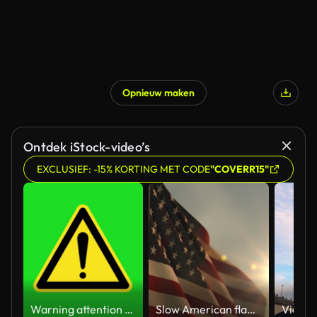
Opnieuw maken
Gegenereerd door AI
Ontdek iStock-video’s
EXCLUSIEF: -15% KORTING MET CODE
"COVERR15"
Warning attention yellow hazard message street sign 4k green screen caution animation
Slow American flag at sunset during Memorial Day in the United States