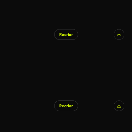
Recriar
Recriar