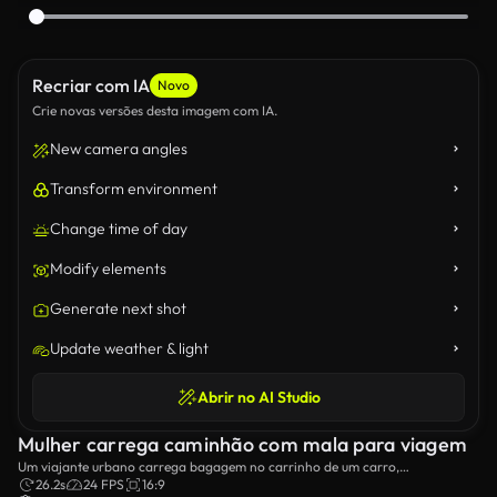
Recriar com IA
Novo
Crie novas versões desta imagem com IA.
New camera angles
Transform environment
Change time of day
Modify elements
Generate next shot
Update weather & light
Abrir no AI Studio
Mulher carrega caminhão com mala para viagem
Um viajante urbano carrega bagagem no carrinho de um carro,
preparando-se para uma viagem de estrada.A cena captura a emoção de
26.2s
24 FPS
16:9