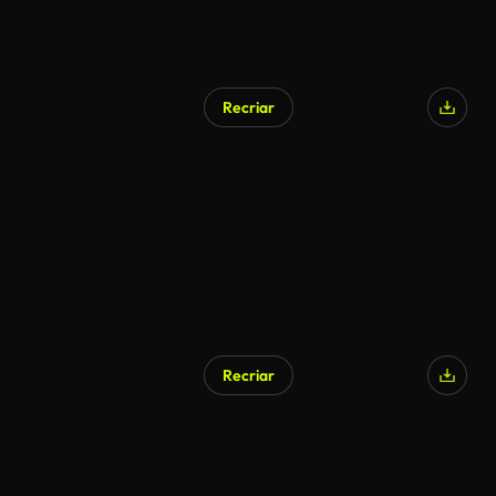
Recriar
Recriar