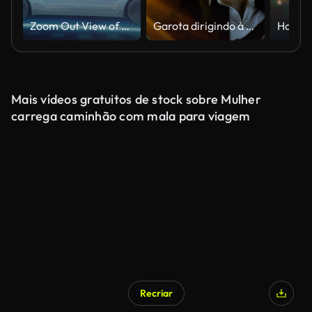
Zoom Out View of an Attractive Senior Female Reading the News on a Futuristic Augmented Reality Interface while Talking to Another Passenger. Eles estão andando em um carro autônomo autônomo.
Garota dirigindo à noite no táxi
Mais vídeos gratuitos de stock sobre Mulher
carrega caminhão com mala para viagem
Recriar