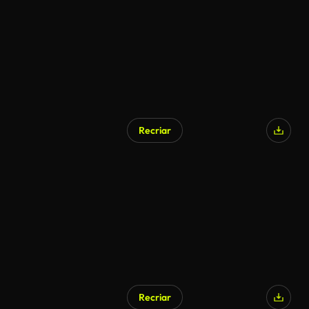
Recriar
Gerado por IA
Recriar