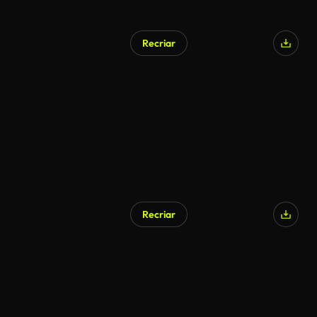
Recriar
Recriar