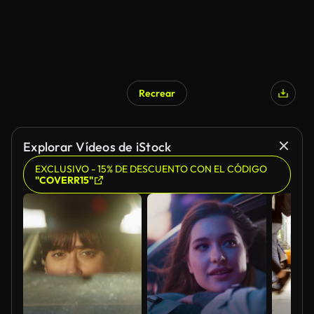
Recrear
Explorar Vídeos de iStock
EXCLUSIVO - 15% DE DESCUENTO CON EL CÓDIGO
"COVERR15"