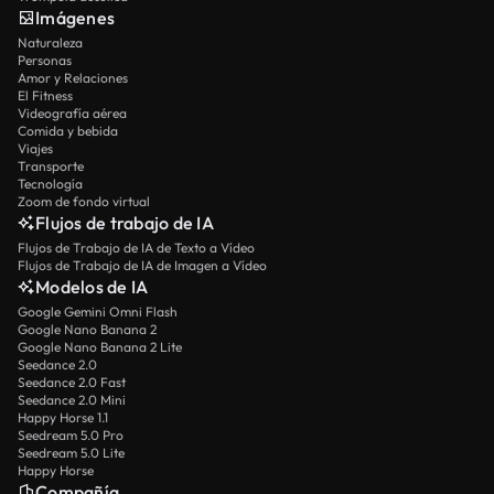
Imágenes
Naturaleza
Personas
Amor y Relaciones
El Fitness
Videografía aérea
Comida y bebida
Viajes
Transporte
Tecnología
Zoom de fondo virtual
Flujos de trabajo de IA
Flujos de Trabajo de IA de Texto a Vídeo
Flujos de Trabajo de IA de Imagen a Vídeo
Modelos de IA
Google Gemini Omni Flash
Google Nano Banana 2
Google Nano Banana 2 Lite
Seedance 2.0
Seedance 2.0 Fast
Seedance 2.0 Mini
Happy Horse 1.1
Seedream 5.0 Pro
Seedream 5.0 Lite
Happy Horse
Compañía