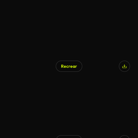
Generado por IA
Recrear
Generado por IA