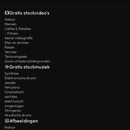
Gratis stockvideo’s
Natuur
Mensen
Liefde & Relaties
- Fitness
Aerial videografie
Eten en drinken
Reizen
Vervoer
Technologieën
Zoom virtuele achtergronden
Gratis stockmuziek
Synthese
Elektronische drums
sleutels
Het piano
Cinematisch
zachtjes
elektronisch
omgevingen
Stringeren
Akustische drums
Afbeeldingen
Natuur