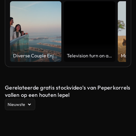
Diverse Couple Enjoying Sunset Views from High Rise Sky Deck Overlooking Palm Jumeirah
Television turn on and off. Switch on tv effect, switch off tv effect. Turn on Lcd TV effect, turn off TV effect . Led Tv on and off on black background
Gerelateerde gratis stockvideo’s van Peperkorrels
vallen op een houten lepel
Nieuwste