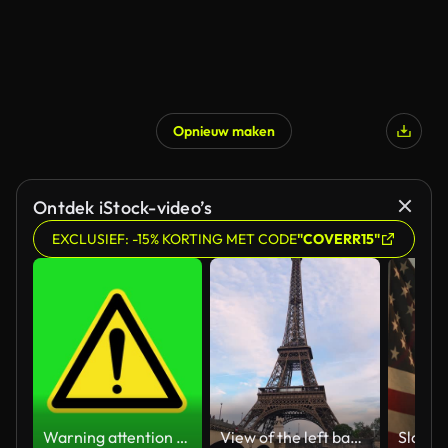
Opnieuw maken
Ontdek iStock-video’s
EXCLUSIEF: -15% KORTING MET CODE
"COVERR15"
Warning attention yellow hazard message street sign 4k green screen caution animation
View of the left bank of the Seine River, the Eiffel Tower, boats sailing on the river, the Quai Jacques-Chirac embankment and Pont d'Iena, Jena Bridge spanning the River Seine of Paris, France.