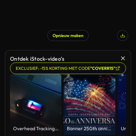
Opnieuw maken
Ontdek iStock-video’s
EXCLUSIEF: -15% KORTING MET CODE
"COVERR15"
Overhead Tracking Drone Shot of a Police Car Driving on a City Street with Lights On at Night
Banner 250th anniversary of the USA. 250 years of independence. 4th of july 2026 usa independence day, video greeting card. US flag fireworks on blue sky background. Fourth of july. 4k seamless loop