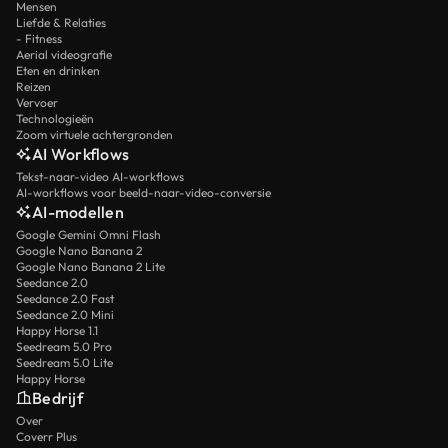
Mensen
Liefde & Relaties
- Fitness
Aerial videografie
Eten en drinken
Reizen
Vervoer
Technologieën
Zoom virtuele achtergronden
AI Workflows
Tekst-naar-video AI-workflows
AI-workflows voor beeld-naar-video-conversie
AI-modellen
Google Gemini Omni Flash
Google Nano Banana 2
Google Nano Banana 2 Lite
Seedance 2.0
Seedance 2.0 Fast
Seedance 2.0 Mini
Happy Horse 1.1
Seedream 5.0 Pro
Seedream 5.0 Lite
Happy Horse
Bedrijf
Over
Coverr Plus