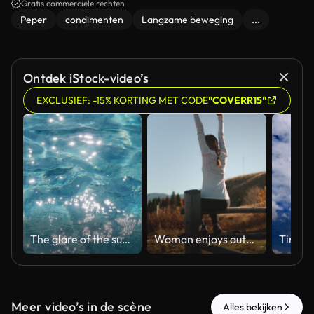
Gratis commerciële rechten
Peper
condimenten
Langzame beweging
...
Ontdek iStock-video’s
EXCLUSIEF: -15% KORTING MET CODE
"COVERR15"
The glare of the sun on the swimming pool water surface, slow motion
Woman enjoys autumn morning rural mount landscape
Meer video’s in de scène
Alles bekijken