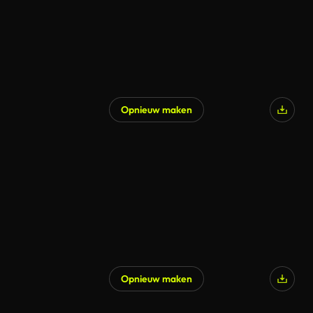
Opnieuw maken
Gegenereerd door AI
Opnieuw maken
Gegenereerd door AI