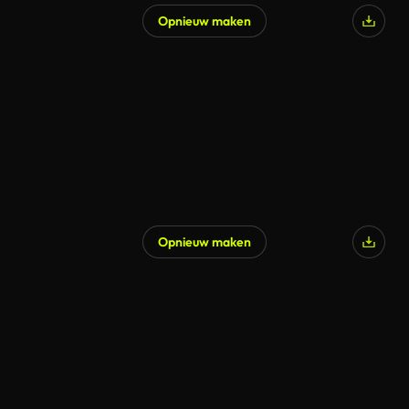
Opnieuw maken
Gegenereerd door AI
Opnieuw maken
Gegenereerd door AI