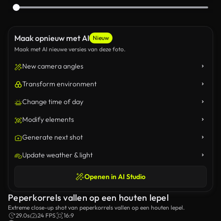
Maak opnieuw met AI
Nieuw
Maak met AI nieuwe versies van deze foto.
New camera angles
Transform environment
Change time of day
Modify elements
Generate next shot
Update weather & light
Openen in AI Studio
Peperkorrels vallen op een houten lepel
Extreme close-up shot van peperkorrels vallen op een houten lepel.
29.0s
24 FPS
16:9