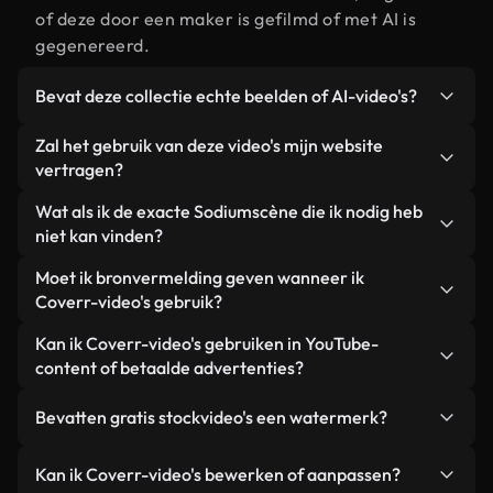
of deze door een maker is gefilmd of met AI is
gegenereerd.
Bevat deze collectie echte beelden of AI-video's?
Beide. Dit is een hybride bibliotheek die bestaat
Zal het gebruik van deze video's mijn website
uit echte, door mensen gefilmde beelden van
vertragen?
Sodium, aangevuld met door AI gegenereerde
Niet als u voor onze geoptimaliseerde versies
Wat als ik de exacte Sodiumscène die ik nodig heb
video's. Elke video is duidelijk gelabeld, zodat je
kiest. Wij bieden lichtgewicht, webklare formaten
niet kan vinden?
altijd weet wat je gebruikt.
die ontworpen zijn voor gebruik op de
Met Coverr AI Studio maak je direct een video.
Moet ik bronvermelding geven wanneer ik
achtergrond. Zo blijft de kwaliteit hoog, worden de
Beschrijf de scène – bijvoorbeeld "Sodium bij
Coverr-video's gebruik?
laadtijden geminimaliseerd en worden
zonsondergang" – en de Studio genereert binnen
statistieken zoals LCP verbeterd.
Naamsvermelding is niet vereist. Alle video's in
Kan ik Coverr-video's gebruiken in YouTube-
enkele seconden een gepersonaliseerde video die
onze stockbibliotheek zijn royaltyvrij en kunnen
content of betaalde advertenties?
voldoet aan onze licentievoorwaarden.
worden gebruikt zonder de maker te vermelden –
Ja. Alle stockbeelden van Coverr kunnen worden
hoewel dit altijd op prijs wordt gesteld.
Bevatten gratis stockvideo's een watermerk?
gebruikt in YouTube-video's met advertentie-
inkomsten, promoties op sociale media en
Nee. Geen van onze gratis video's – of ze nu echt
Kan ik Coverr-video's bewerken of aanpassen?
advertenties van klanten, zolang je de beelden
zijn of door AI gegenereerd – bevat watermerken.