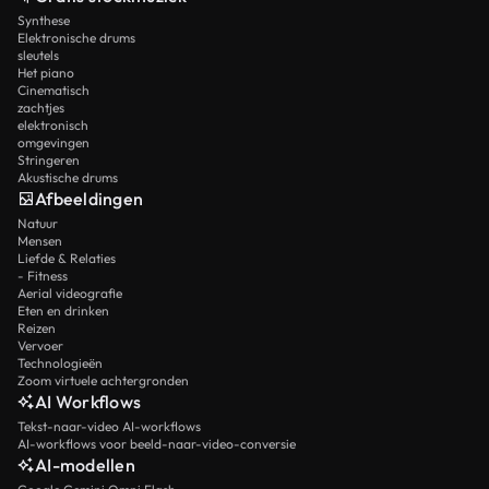
Synthese
Elektronische drums
sleutels
Het piano
Cinematisch
zachtjes
elektronisch
omgevingen
Stringeren
Akustische drums
Afbeeldingen
Natuur
Mensen
Liefde & Relaties
- Fitness
Aerial videografie
Eten en drinken
Reizen
Vervoer
Technologieën
Zoom virtuele achtergronden
AI Workflows
Tekst-naar-video AI-workflows
AI-workflows voor beeld-naar-video-conversie
AI-modellen