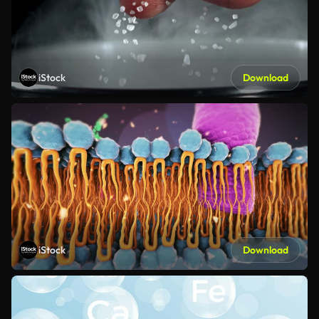
iStock
Download
iStock
Download