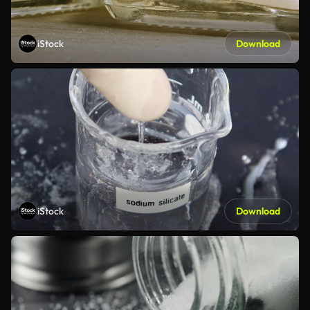
iStock
Download
iStock
Download