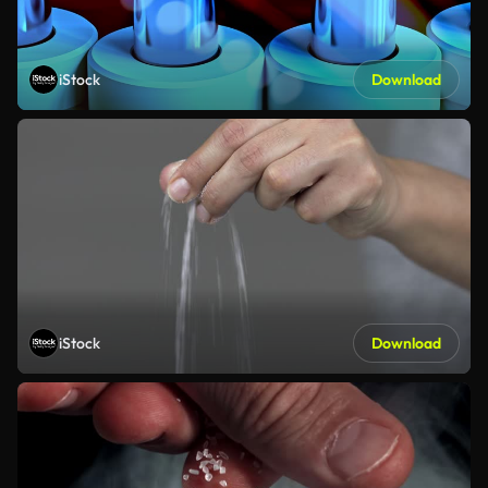
iStock
Download
iStock
Download