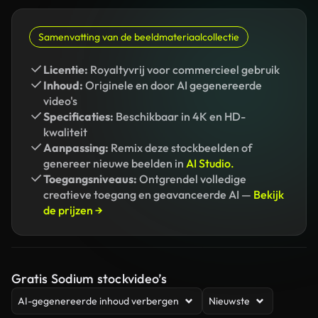
Samenvatting van de beeldmateriaalcollectie
Licentie:
Royaltyvrij voor commercieel gebruik
Inhoud:
Originele en door AI gegenereerde
video's
Specificaties:
Beschikbaar in 4K en HD-
kwaliteit
Aanpassing:
Remix deze stockbeelden of
genereer nieuwe beelden in
AI Studio.
Toegangsniveaus:
Ontgrendel volledige
creatieve toegang en geavanceerde AI —
Bekijk
de prijzen →
Gratis Sodium stockvideo’s
AI-gegenereerde inhoud verbergen
Nieuwste