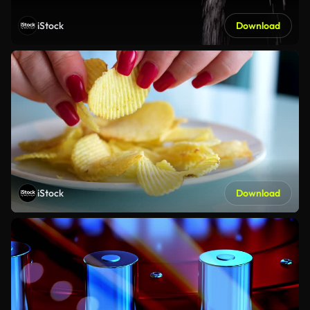
iStock
Download
iStock
Download