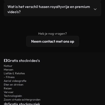
zelf niet doorverkoopt of opnieuw distribueert als
Je krijgt schoon, direct bruikbaar beeldmateriaal.
Ja. Je mag onze video's inkorten, bijsnijden of
Wat is het verschil tussen royaltyvrije en premium
een losstaand product.
remixen. Zorg er wel voor dat het eindproduct
video's?
voldoet aan onze licentievoorwaarden en niet als
Royaltyvrije video's bevatten commerciële
onbewerkt stockmateriaal wordt verspreid.
rechten, terwijl premium content exclusieve
beelden, 4K-resolutie en uitgebreidere
Heb je nog vragen?
licentiebescherming omvat.
Neem contact met ons op
Gratis stockvideo’s
Natuur
Mensen
Liefde & Relaties
- Fitness
Aerial videografie
Eten en drinken
Reizen
Vervoer
Technologieën
Zoom virtuele achtergronden
Gratis stockmuziek