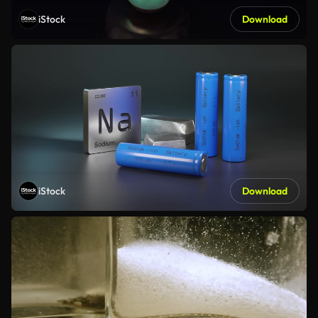
iStock
Download
iStock
Download