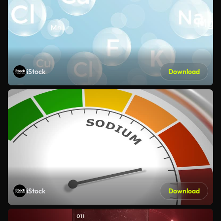
iStock
Download
iStock
Download