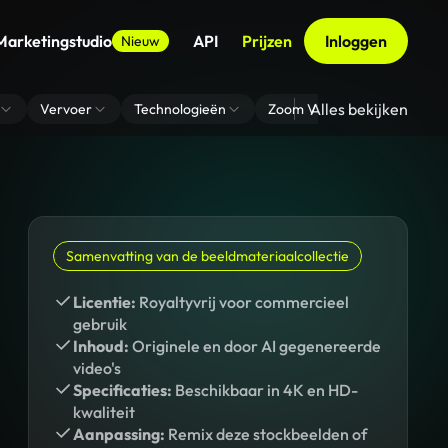
Marketingstudio
API
Prijzen
Inloggen
Nieuw
Alles bekijken
Vervoer
Technologieën
Zoom Virtuele Achtergrond
Samenvatting van de beeldmateriaalcollectie
Licentie:
Royaltyvrij voor commercieel
gebruik
Inhoud:
Originele en door AI gegenereerde
video's
Specificaties:
Beschikbaar in 4K en HD-
kwaliteit
Aanpassing:
Remix deze stockbeelden of