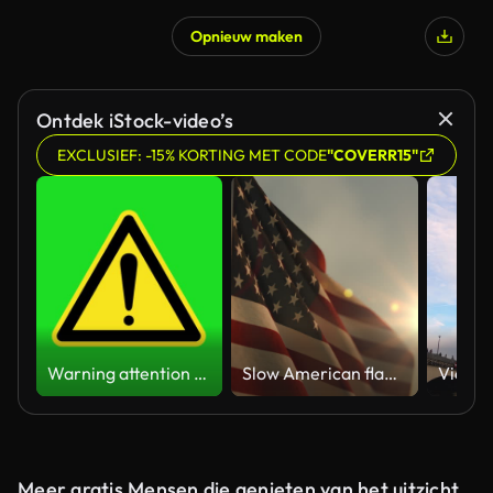
Opnieuw maken
Ontdek iStock-video’s
EXCLUSIEF: -15% KORTING MET CODE
"COVERR15"
Warning attention yellow hazard message street sign 4k green screen caution animation
Slow American flag at sunset during Memorial Day in the United States
Meer gratis Mensen die genieten van het uitzicht