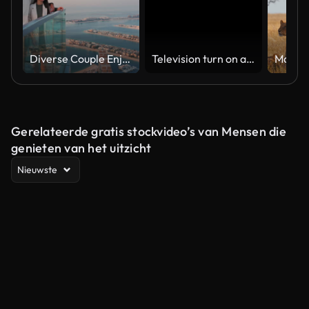
Diverse Couple Enjoying Sunset Views from High Rise Sky Deck Overlooking Palm Jumeirah
Television turn on and off. Switch on tv effect, switch off tv effect. Turn on Lcd TV effect, turn off TV effect . Led Tv on and off on black background
Gerelateerde gratis stockvideo’s van Mensen die
genieten van het uitzicht
Nieuwste