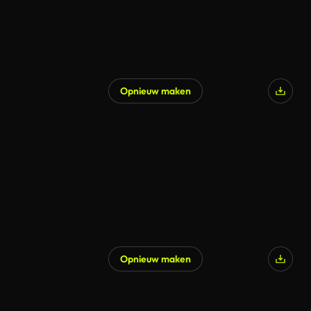
Opnieuw maken
Gegenereerd door AI
Opnieuw maken
Gegenereerd door AI