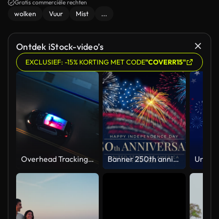
Gratis commerciële rechten
wolken
Vuur
Mist
...
Ontdek iStock-video’s
EXCLUSIEF: -15% KORTING MET CODE
"COVERR15"
Overhead Tracking Drone Shot of a Police Car Driving on a City Street with Lights On at Night
Banner 250th anniversary of the USA. 250 years of independence. 4th of july 2026 usa independence day, video greeting card. US flag fireworks on blue sky background. Fourth of july. 4k seamless loop