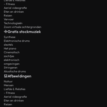
Liefde & Relaties
- Fitness
Aerial videografie
Eten en drinken
Reizen
Vervoer
Technologieën
Zoom virtuele achtergronden
Gratis stockmuziek
Synthese
Elektronische drums
sleutels
Het piano
Cinematisch
zachtjes
elektronisch
omgevingen
Stringeren
Akustische drums
Afbeeldingen
Natuur
Mensen
Liefde & Relaties
- Fitness
Aerial videografie
Eten en drinken
Reizen