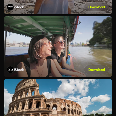
iStock
Download
iStock
Download