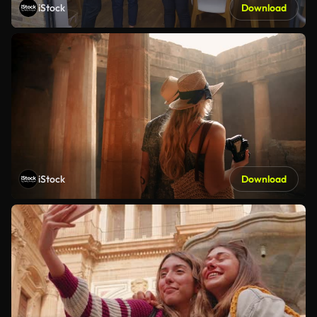
iStock
Download
iStock
Download