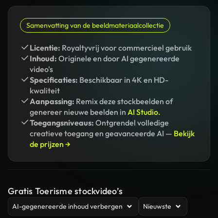
Samenvatting van de beeldmateriaalcollectie
Licentie:
Royaltyvrij voor commercieel gebruik
Inhoud:
Originele en door AI gegenereerde
video's
Specificaties:
Beschikbaar in 4K en HD-
kwaliteit
Aanpassing:
Remix deze stockbeelden of
genereer nieuwe beelden in
AI Studio.
Toegangsniveaus:
Ontgrendel volledige
creatieve toegang en geavanceerde AI —
Bekijk
de prijzen →
Gratis Toerisme stockvideo’s
AI-gegenereerde inhoud verbergen
Nieuwste