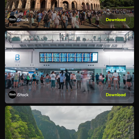
iStock
Download
iStock
Download