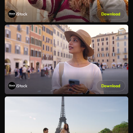
iStock
Download
iStock
Download