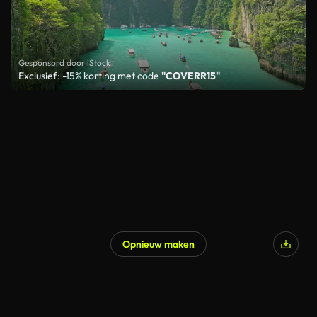
Gesponsord door iStock
Exclusief: -15% korting met code
"COVERR15"
Opnieuw maken