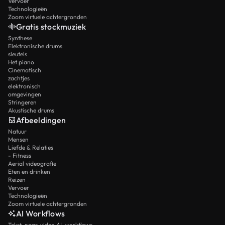
Vervoer
Technologieën
Zoom virtuele achtergronden
Gratis stockmuziek
Synthese
Elektronische drums
sleutels
Het piano
Cinematisch
zachtjes
elektronisch
omgevingen
Stringeren
Akustische drums
Afbeeldingen
Natuur
Mensen
Liefde & Relaties
- Fitness
Aerial videografie
Eten en drinken
Reizen
Vervoer
Technologieën
Zoom virtuele achtergronden
AI Workflows
Tekst-naar-video AI-workflows