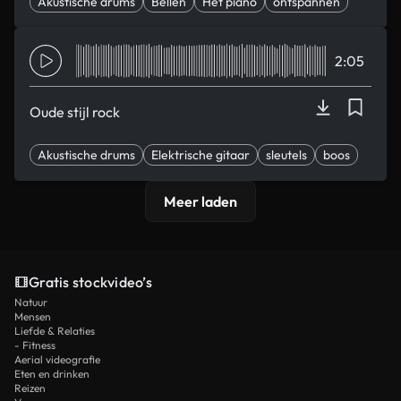
Akustische drums
Bellen
Het piano
ontspannen
Romantisch
2:05
Oude stijl rock
Akustische drums
Elektrische gitaar
sleutels
boos
Euphorisch
Meer laden
Gratis stockvideo’s
Natuur
Mensen
Liefde & Relaties
- Fitness
Aerial videografie
Eten en drinken
Reizen