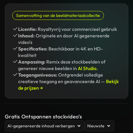
Samenvatting van de beeldmateriaalcollectie
Licentie:
Royaltyvrij voor commercieel gebruik
Inhoud:
Originele en door AI gegenereerde
video's
Specificaties:
Beschikbaar in 4K en HD-
kwaliteit
Aanpassing:
Remix deze stockbeelden of
genereer nieuwe beelden in
AI Studio.
Toegangsniveaus:
Ontgrendel volledige
creatieve toegang en geavanceerde AI —
Bekijk
de prijzen →
Gratis Ontspannen stockvideo’s
AI-gegenereerde inhoud verbergen
Nieuwste