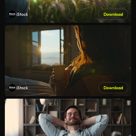
iStock
Download
iStock
Download