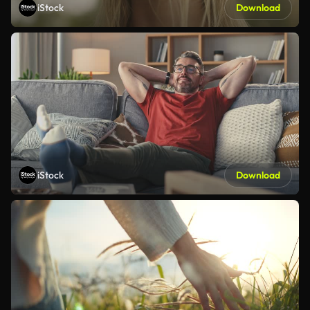
iStock
Download
iStock
Download