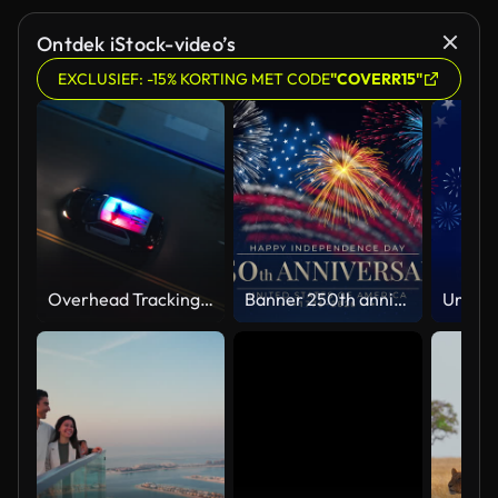
Ontdek iStock-video’s
EXCLUSIEF: -15% KORTING MET CODE
"COVERR15"
Overhead Tracking Drone Shot of a Police Car Driving on a City Street with Lights On at Night
Banner 250th anniversary of the USA. 250 years of independence. 4th of july 2026 usa independence day, video greeting card. US flag fireworks on blue sky background. Fourth of july. 4k seamless loop