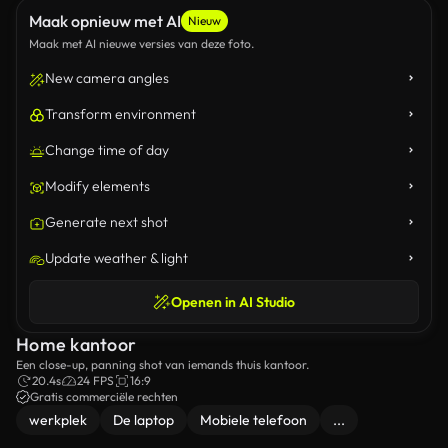
Maak opnieuw met AI
Nieuw
Maak met AI nieuwe versies van deze foto.
New camera angles
Transform environment
Change time of day
Modify elements
Generate next shot
Update weather & light
Openen in AI Studio
Home kantoor
Een close-up, panning shot van iemands thuis kantoor.
20.4s
24 FPS
16:9
Gratis commerciële rechten
werkplek
De laptop
Mobiele telefoon
...