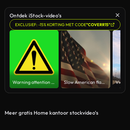
Ontdek iStock-video’s
EXCLUSIEF: -15% KORTING MET CODE
"COVERR15"
Warning attention yellow hazard message street sign 4k green screen caution animation
Slow American flag at sunset during Memorial Day in the United States
Meer gratis Home kantoor stockvideo’s