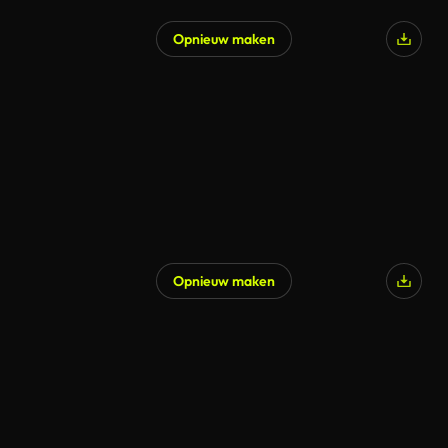
Opnieuw maken
Gegenereerd door AI
Opnieuw maken
Gegenereerd door AI