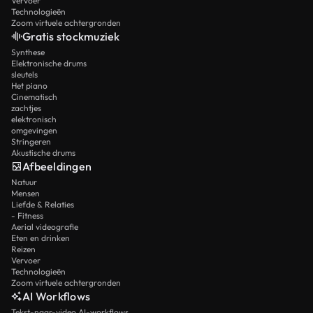
Vervoer
Technologieën
Zoom virtuele achtergronden
Gratis stockmuziek
Synthese
Elektronische drums
sleutels
Het piano
Cinematisch
zachtjes
elektronisch
omgevingen
Stringeren
Akustische drums
Afbeeldingen
Natuur
Mensen
Liefde & Relaties
- Fitness
Aerial videografie
Eten en drinken
Reizen
Vervoer
Technologieën
Zoom virtuele achtergronden
AI Workflows
Tekst-naar-video AI-workflows