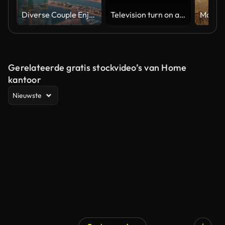
Diverse Couple Enjoying Sunset Views from High Rise Sky Deck Overlooking Palm Jumeirah
Television turn on and off. Switch on tv effect, switch off tv effect. Turn on Lcd TV effect, turn off TV effect . Led Tv on and off on black background
Gerelateerde gratis stockvideo’s van Home
kantoor
Nieuwste