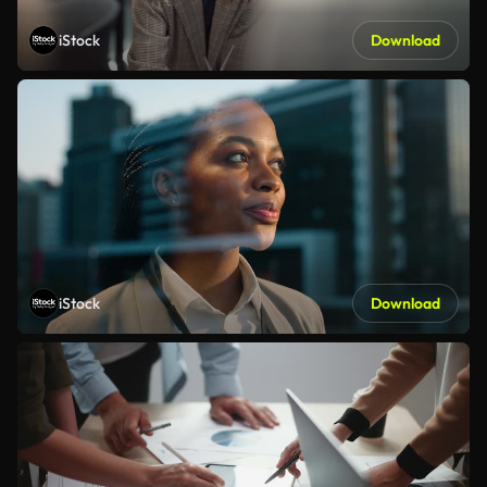
iStock
Download
iStock
Download