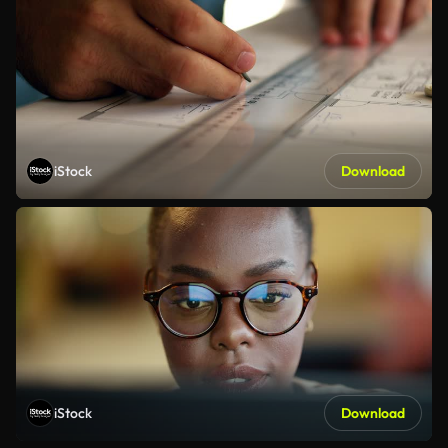
iStock
Download
iStock
Download