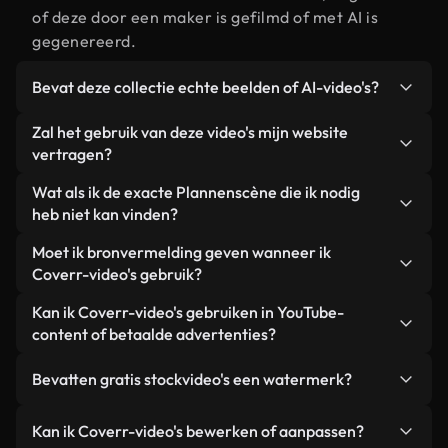
of deze door een maker is gefilmd of met AI is
gegenereerd.
Bevat deze collectie echte beelden of AI-video's?
Beide. Dit is een hybride bibliotheek die bestaat
Zal het gebruik van deze video's mijn website
uit echte, door mensen gefilmde beelden van
vertragen?
Plannen, aangevuld met door AI gegenereerde
Niet als u voor onze geoptimaliseerde versies
Wat als ik de exacte Plannenscène die ik nodig
video's. Elke video is duidelijk gelabeld, zodat je
kiest. Wij bieden lichtgewicht, webklare formaten
heb niet kan vinden?
altijd weet wat je gebruikt.
die ontworpen zijn voor gebruik op de
Met Coverr AI Studio maak je direct een video.
Moet ik bronvermelding geven wanneer ik
achtergrond. Zo blijft de kwaliteit hoog, worden de
Beschrijf de scène – bijvoorbeeld "Plannen bij
Coverr-video's gebruik?
laadtijden geminimaliseerd en worden
zonsondergang" – en de Studio genereert binnen
statistieken zoals LCP verbeterd.
Naamsvermelding is niet vereist. Alle video's in
Kan ik Coverr-video's gebruiken in YouTube-
enkele seconden een gepersonaliseerde video die
onze stockbibliotheek zijn royaltyvrij en kunnen
content of betaalde advertenties?
voldoet aan onze licentievoorwaarden.
worden gebruikt zonder de maker te vermelden –
Ja. Alle stockbeelden van Coverr kunnen worden
hoewel dit altijd op prijs wordt gesteld.
Bevatten gratis stockvideo's een watermerk?
gebruikt in YouTube-video's met advertentie-
inkomsten, promoties op sociale media en
Nee. Geen van onze gratis video's – of ze nu echt
Kan ik Coverr-video's bewerken of aanpassen?
advertenties van klanten, zolang je de beelden
zijn of door AI gegenereerd – bevat watermerken.