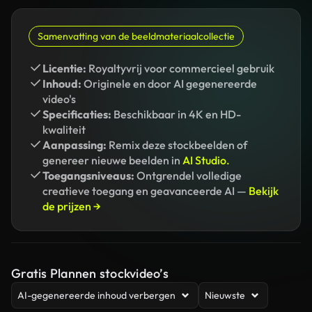
Samenvatting van de beeldmateriaalcollectie
Licentie:
Royaltyvrij voor commercieel gebruik
Inhoud:
Originele en door AI gegenereerde
video's
Specificaties:
Beschikbaar in 4K en HD-
kwaliteit
Aanpassing:
Remix deze stockbeelden of
genereer nieuwe beelden in
AI Studio.
Toegangsniveaus:
Ontgrendel volledige
creatieve toegang en geavanceerde AI —
Bekijk
de prijzen →
Gratis Plannen stockvideo’s
AI-gegenereerde inhoud verbergen
Nieuwste