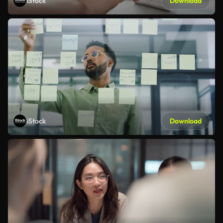
iStock
Download
iStock
Download