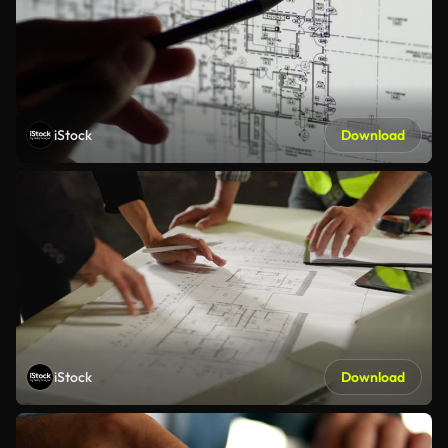
iStock
Download
iStock
Download