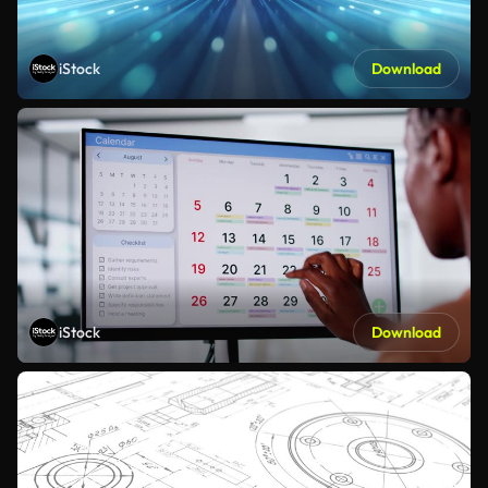
iStock
Download
iStock
Download