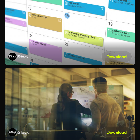
iStock
Download
iStock
Download