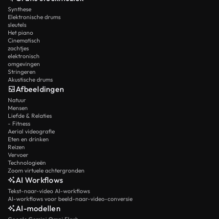
Synthese
Elektronische drums
sleutels
Het piano
Cinematisch
zachtjes
elektronisch
omgevingen
Stringeren
Akustische drums
Afbeeldingen
Natuur
Mensen
Liefde & Relaties
- Fitness
Aerial videografie
Eten en drinken
Reizen
Vervoer
Technologieën
Zoom virtuele achtergronden
AI Workflows
Tekst-naar-video AI-workflows
AI-workflows voor beeld-naar-video-conversie
AI-modellen