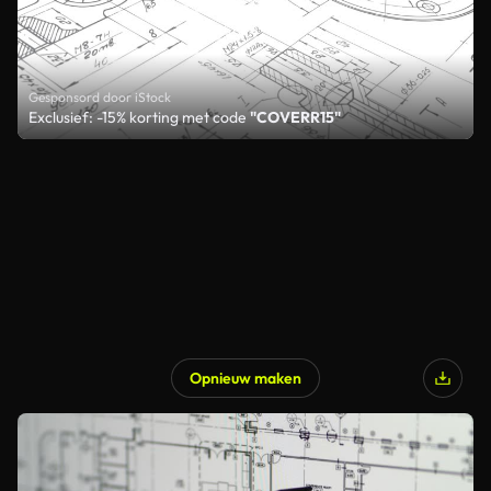
Gesponsord door iStock
Exclusief: -15% korting met code
"COVERR15"
Opnieuw maken