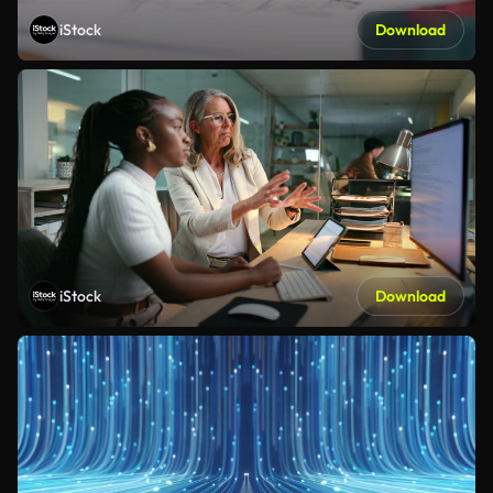
iStock
Download
iStock
Download