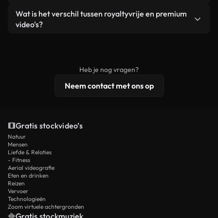
zelf niet doorverkoopt of opnieuw distribueert als
Je krijgt schoon, direct bruikbaar beeldmateriaal.
Ja. Je mag onze video's inkorten, bijsnijden of
Wat is het verschil tussen royaltyvrije en premium
een losstaand product.
remixen. Zorg er wel voor dat het eindproduct
video's?
voldoet aan onze licentievoorwaarden en niet als
Royaltyvrije video's bevatten commerciële
onbewerkt stockmateriaal wordt verspreid.
rechten, terwijl premium content exclusieve
beelden, 4K-resolutie en uitgebreidere
Heb je nog vragen?
licentiebescherming omvat.
Neem contact met ons op
Gratis stockvideo’s
Natuur
Mensen
Liefde & Relaties
- Fitness
Aerial videografie
Eten en drinken
Reizen
Vervoer
Technologieën
Zoom virtuele achtergronden
Gratis stockmuziek