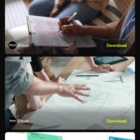
iStock
Download
iStock
Download