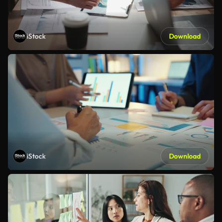
iStock
Download
iStock
Download