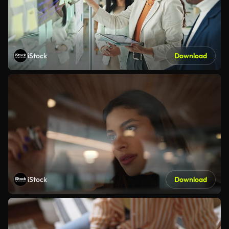
iStock
Download
iStock
Download