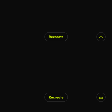
Recreate
Recreate
AI Generated