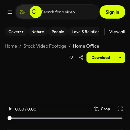
Sign In
View all
Coverr+
Nature
People
Love & Relationships
Fitness
Home
Stock Video Footage
Home Office
Download
Crop
0:00 / 0:00