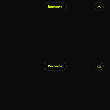
Recreate
AI Generated
Recreate