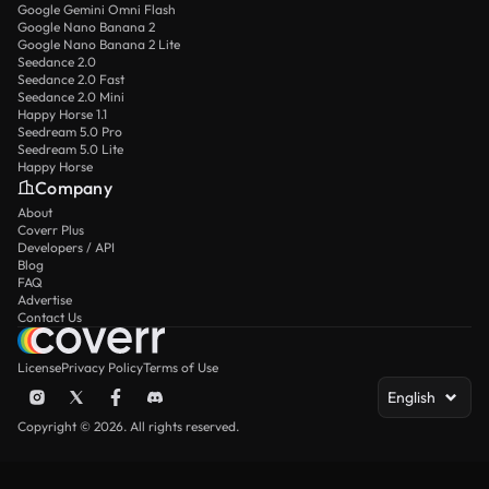
Google Gemini Omni Flash
Google Nano Banana 2
Google Nano Banana 2 Lite
Seedance 2.0
Seedance 2.0 Fast
Seedance 2.0 Mini
Happy Horse 1.1
Seedream 5.0 Pro
Seedream 5.0 Lite
Happy Horse
Company
About
Coverr Plus
Developers / API
Blog
FAQ
Advertise
Contact Us
License
Privacy Policy
Terms of Use
English
Copyright © 2026. All rights reserved.