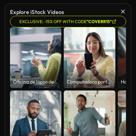
Explore iStock Videos
EXCLUSIVE: -15% OFF WITH CODE
"COVERR15"
Oficina de lapso de tiempo de 360 grados: empresaria latina productiva sentada en su escritorio trabajando en una computadora portátil. Sonriente Mujer hispana exitosa trabajando. Movimiento enérgico alrededor de la toma de seguimiento
Computadora portátil, redes y empresaria con un teléfono en la oficina navegando en las redes sociales o Internet. Abogada tecnológica, en línea y profesional que trabaja en computadora y teléfono celular en el lugar de trabajo.