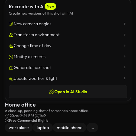
Recreate with AI
New
Create new versions of this shot with AI
New camera angles
Transform environment
Change time of day
Modify elements
Generate next shot
Update weather & light
Open in AI Studio
Home office
A close-up, panning shot of someone's home office.
20.4s
24 FPS
16:9
Free Commercial Rights
workplace
laptop
mobile phone
...