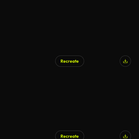
AI Generated
Recreate
Recreate