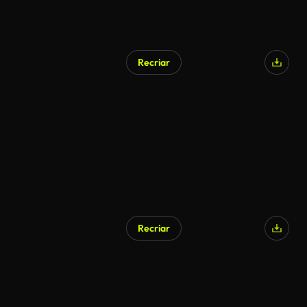
Recriar
Gerado por IA
Recriar