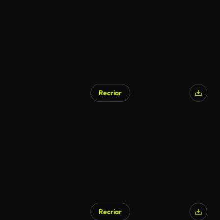
Recriar
Recriar