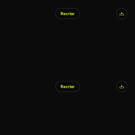
Recriar
Gerado por IA
Recriar