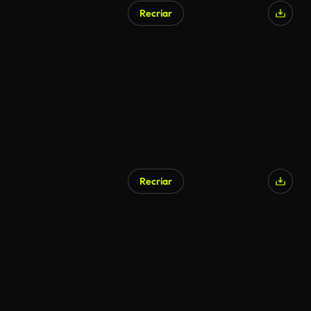
Recriar
Gerado por IA
Recriar