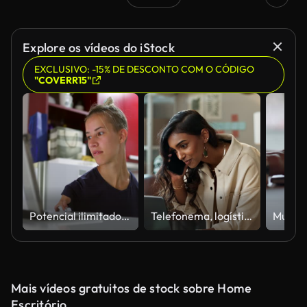
Explore os vídeos do iStock
EXCLUSIVO: -15% DE DESCONTO COM O CÓDIGO
"COVERR15"
Potencial ilimitado: abraçando o trabalho remoto com paixão e perseverança de uma jovem com deficiência
Telefonema, logística e mulher no laptop para entrega, cadeia de suprimentos e pequenos negócios. Startup de comércio eletrônico, compras on-line e pessoa falando no celular para site, pedido e estoque de envio
Mais vídeos gratuitos de stock sobre Home
Escritório