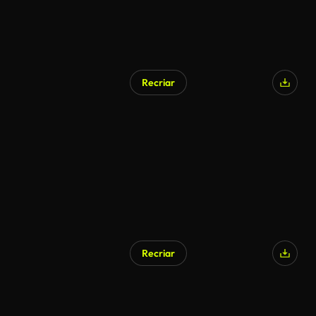
Recriar
Recriar