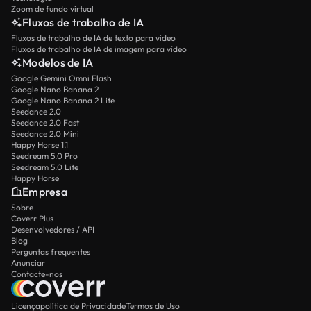
Zoom de fundo virtual
Fluxos de trabalho de IA
Fluxos de trabalho de IA de texto para vídeo
Fluxos de trabalho de IA de imagem para vídeo
Modelos de IA
Google Gemini Omni Flash
Google Nano Banana 2
Google Nano Banana 2 Lite
Seedance 2.0
Seedance 2.0 Fast
Seedance 2.0 Mini
Happy Horse 1.1
Seedream 5.0 Pro
Seedream 5.0 Lite
Happy Horse
Empresa
Sobre
Coverr Plus
Desenvolvedores / API
Blog
Perguntas frequentes
Anunciar
Contacte-nos
Licença
política de Privacidade
Termos de Uso