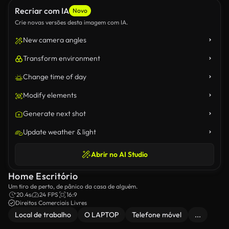
Recriar com IA
Novo
Crie novas versões desta imagem com IA.
New camera angles
Transform environment
Change time of day
Modify elements
Generate next shot
Update weather & light
Abrir no AI Studio
Home Escritório
Um tiro de perto, de pânico da casa de alguém.
20.4s
24 FPS
16:9
Direitos Comerciais Livres
Local de trabalho
O LAPTOP
Telefone móvel
...