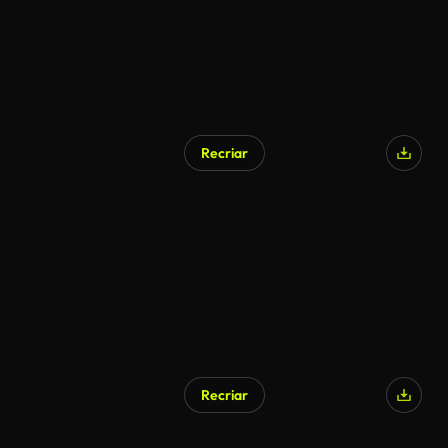
Recriar
Recriar