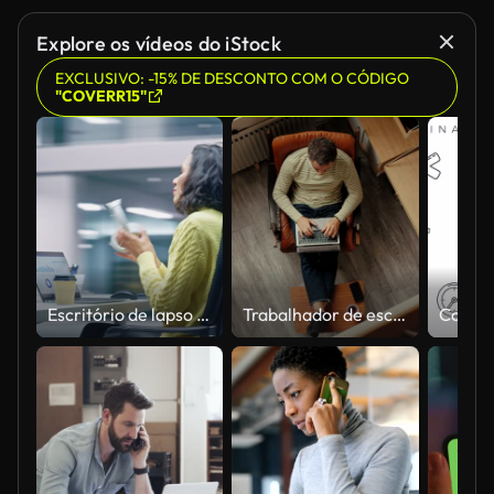
Explore os vídeos do iStock
EXCLUSIVO: -15% DE DESCONTO COM O CÓDIGO
"COVERR15"
Escritório de lapso de tempo de 360 graus: empresária latina produtiva sentada em sua mesa trabalhando em um computador portátil. Mulher hispânica sorridente e bem sucedida trabalhando. Enérgico movendo-se em torno de tiro de rastreamento
Trabalhador de escritório trabalha em casa em loft hipster