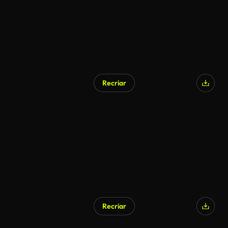
Recriar
Recriar