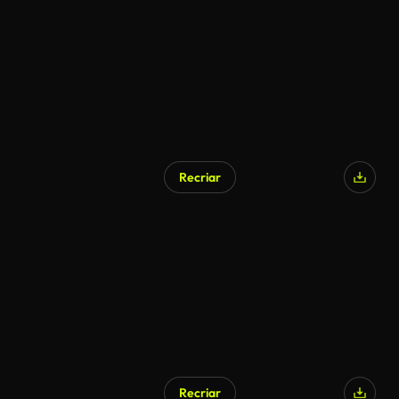
Recriar
Recriar