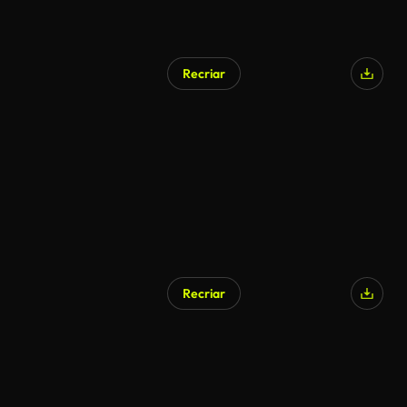
Recriar
Recriar