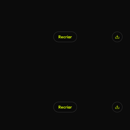
Recriar
Recriar