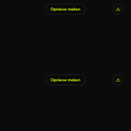
Opnieuw maken
Gegenereerd door AI
Opnieuw maken
Gegenereerd door AI