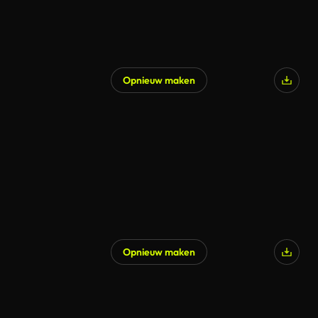
Opnieuw maken
Gegenereerd door AI
Opnieuw maken
Gegenereerd door AI