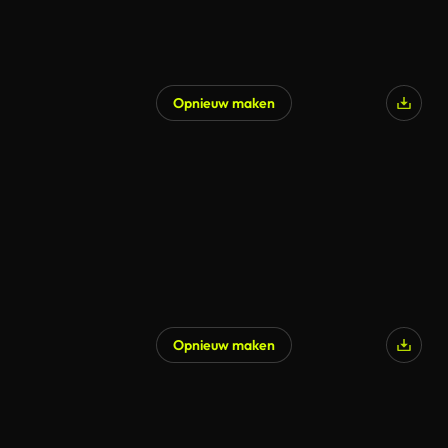
Opnieuw maken
Gegenereerd door AI
Opnieuw maken
Gegenereerd door AI