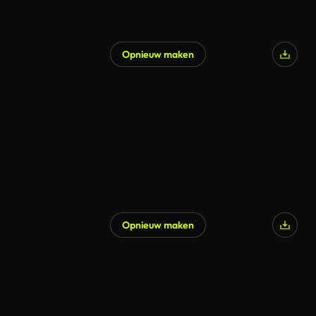
Opnieuw maken
Gegenereerd door AI
Opnieuw maken
Gegenereerd door AI