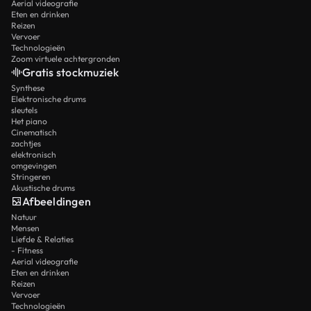
Aerial videografie
Eten en drinken
Reizen
Vervoer
Technologieën
Zoom virtuele achtergronden
Gratis stockmuziek
Synthese
Elektronische drums
sleutels
Het piano
Cinematisch
zachtjes
elektronisch
omgevingen
Stringeren
Akustische drums
Afbeeldingen
Natuur
Mensen
Liefde & Relaties
- Fitness
Aerial videografie
Eten en drinken
Reizen
Vervoer
Technologieën