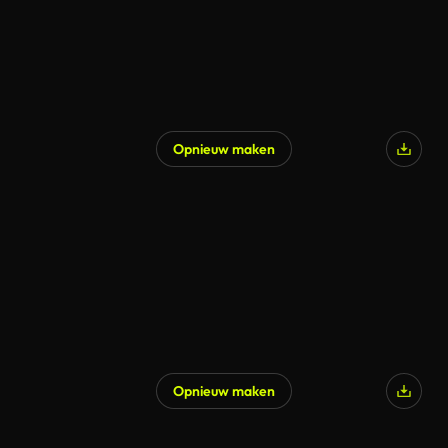
Opnieuw maken
Gegenereerd door AI
Opnieuw maken
Gegenereerd door AI