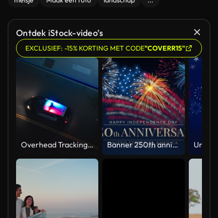
meisje
Maak een foto
landschap
...
Ontdek iStock-video’s
EXCLUSIEF: -15% KORTING MET CODE
"COVERR15"
Overhead Tracking Drone Shot of a Police Car Driving on a City Street with Lights On at Night
Banner 250th anniversary of the USA. 250 years of independence. 4th of july 2026 usa independence day, video greeting card. US flag fireworks on blue sky background. Fourth of july. 4k seamless loop