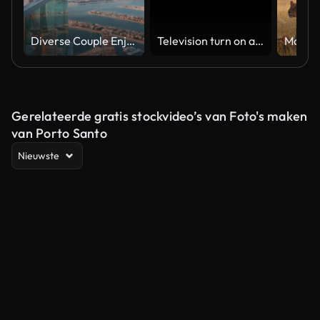
Diverse Couple Enjoying Sunset Views from High Rise Sky Deck Overlooking Palm Jumeirah
Television turn on and off. Switch on tv effect, switch off tv effect. Turn on Lcd TV effect, turn off TV effect . Led Tv on and off on black background
Gerelateerde gratis stockvideo’s van Foto's maken
van Porto Santo
Nieuwste