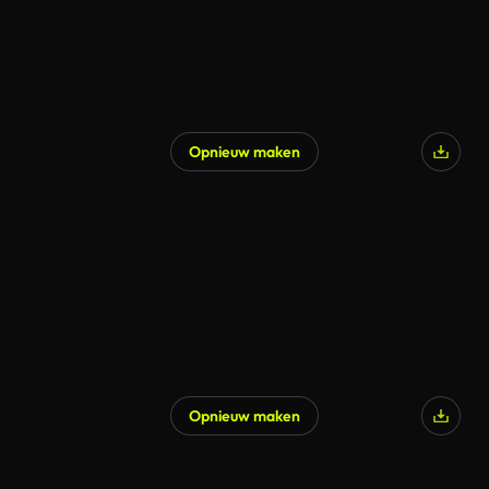
Opnieuw maken
Gegenereerd door AI
Opnieuw maken
Gegenereerd door AI