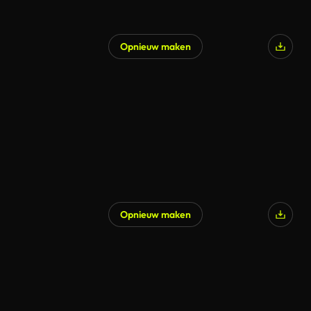
Opnieuw maken
Gegenereerd door AI
Opnieuw maken
Gegenereerd door AI