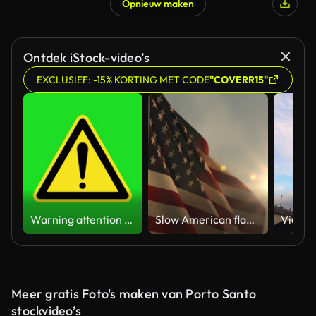
Opnieuw maken
Gegenereerd door AI
Ontdek iStock-video’s
EXCLUSIEF: -15% KORTING MET CODE
"COVERR15"
Warning attention yellow hazard message street sign 4k green screen caution animation
Slow American flag at sunset during Memorial Day in the United States
Meer gratis Foto's maken van Porto Santo
stockvideo’s