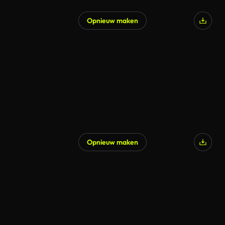
Opnieuw maken
Gegenereerd door AI
Opnieuw maken
Gegenereerd door AI