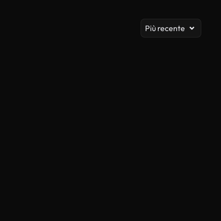
Vis
Più recente
Generato da IA