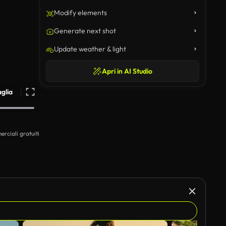
Modify elements
Generate next shot
Update weather & light
Apri in AI Studio
aglia
erciali gratuiti