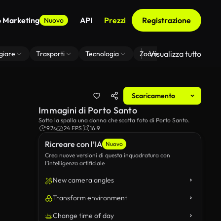
o Marketing
API
Prezzi
Registrazione
Nuovo
Visualizza tutto
giare
Trasporti
Tecnologia
Zoom Di Sfondo Virtuale
Scaricamento
Immagini di Porto Santo
Sotto la spalla una donna che scatta foto di Porto Santo.
9.7s
24 FPS
16:9
Ricreare con l’IA
Nuovo
Crea nuove versioni di questa inquadratura con
l’intelligenza artificiale
New camera angles
Transform environment
Change time of day