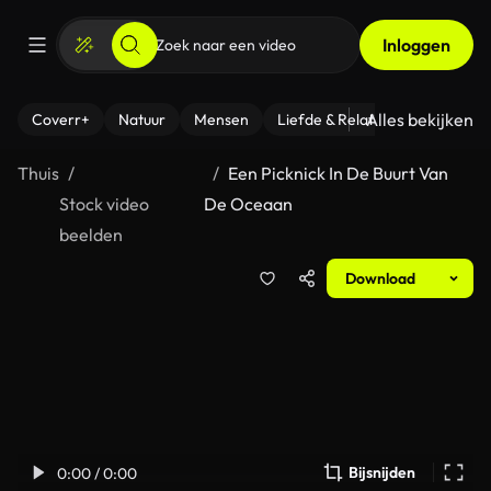
Inloggen
Alles bekijken
Coverr+
Natuur
Mensen
Liefde & Relaties
- Fitness
Thuis
Een Picknick In De Buurt Van
Stock video
De Oceaan
beelden
Download
Bijsnijden
0:00 / 0:00