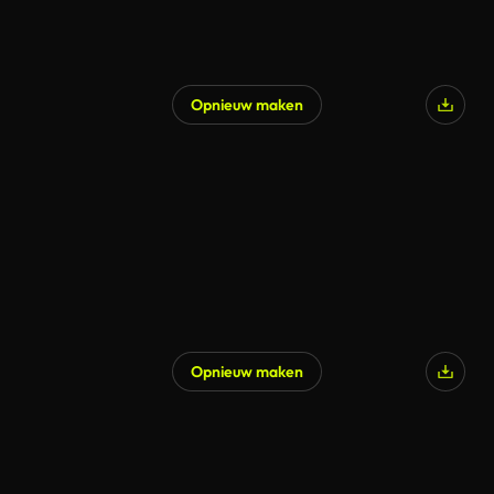
Opnieuw maken
Gegenereerd door AI
Opnieuw maken
Gegenereerd door AI