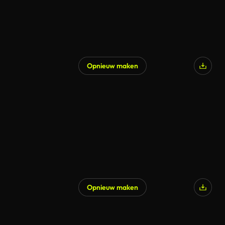
Opnieuw maken
Gegenereerd door AI
Opnieuw maken
Gegenereerd door AI