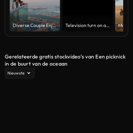
Diverse Couple Enjoying Sunset Views from High Rise Sky Deck Overlooking Palm Jumeirah
Television turn on and off. Switch on tv effect, switch off tv effect. Turn on Lcd TV effect, turn off TV effect . Led Tv on and off on black background
Gerelateerde gratis stockvideo’s van Een picknick
in de buurt van de oceaan
Nieuwste