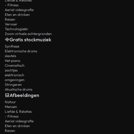
Liefde & Relaties
- Fitness
Aerial videografie
Eten en drinken
Reizen
Vervoer
Technologieën
Zoom virtuele achtergronden
Gratis stockmuziek
Synthese
Elektronische drums
sleutels
Het piano
Cinematisch
zachtjes
elektronisch
omgevingen
Stringeren
Akustische drums
Afbeeldingen
Natuur
Mensen
Liefde & Relaties
- Fitness
Aerial videografie
Eten en drinken
Reizen