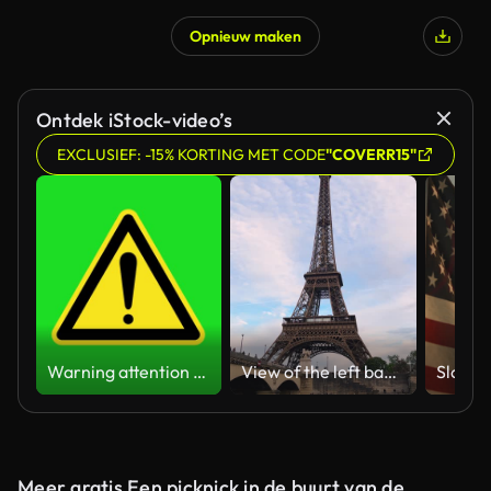
Opnieuw maken
Ontdek iStock-video’s
EXCLUSIEF: -15% KORTING MET CODE
"COVERR15"
Warning attention yellow hazard message street sign 4k green screen caution animation
View of the left bank of the Seine River, the Eiffel Tower, boats sailing on the river, the Quai Jacques-Chirac embankment and Pont d'Iena, Jena Bridge spanning the River Seine of Paris, France.
Meer gratis Een picknick in de buurt van de