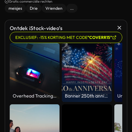
Gratis commerciële rechten
meisjes
Drie
Vrienden
...
Ontdek iStock-video’s
EXCLUSIEF: -15% KORTING MET CODE
"COVERR15"
Overhead Tracking Drone Shot of a Police Car Driving on a City Street with Lights On at Night
Banner 250th anniversary of the USA. 250 years of independence. 4th of july 2026 usa independence day, video greeting card. US flag fireworks on blue sky background. Fourth of july. 4k seamless loop