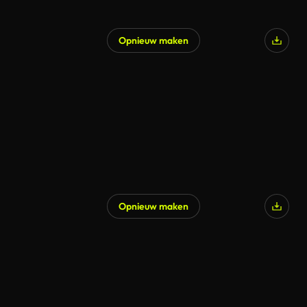
Opnieuw maken
Gegenereerd door AI
Opnieuw maken
Gegenereerd door AI