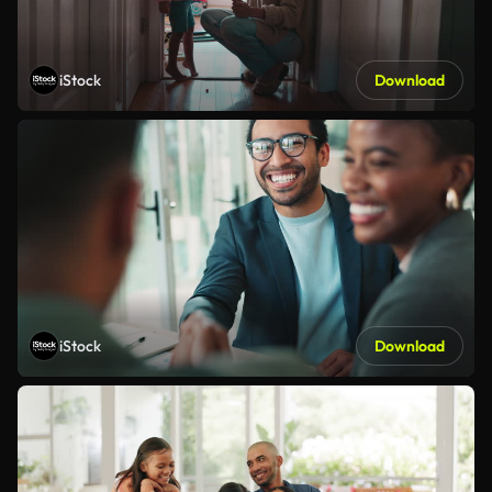
iStock
Download
iStock
Download