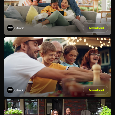
iStock
Download
iStock
Download