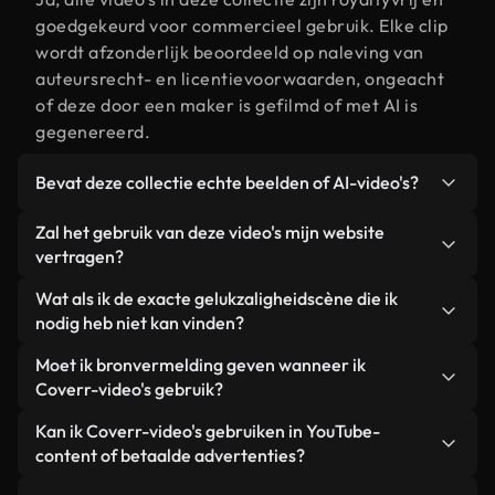
goedgekeurd voor commercieel gebruik. Elke clip
wordt afzonderlijk beoordeeld op naleving van
auteursrecht- en licentievoorwaarden, ongeacht
of deze door een maker is gefilmd of met AI is
gegenereerd.
Bevat deze collectie echte beelden of AI-video's?
Beide. Dit is een hybride bibliotheek die bestaat
Zal het gebruik van deze video's mijn website
uit echte, door mensen gefilmde beelden van
vertragen?
gelukzaligheid, aangevuld met door AI
Niet als u voor onze geoptimaliseerde versies
Wat als ik de exacte gelukzaligheidscène die ik
gegenereerde video's. Elke video is duidelijk
kiest. Wij bieden lichtgewicht, webklare formaten
nodig heb niet kan vinden?
gelabeld, zodat je altijd weet wat je gebruikt.
die ontworpen zijn voor gebruik op de
Met Coverr AI Studio maak je direct een video.
Moet ik bronvermelding geven wanneer ik
achtergrond. Zo blijft de kwaliteit hoog, worden de
Beschrijf de scène – bijvoorbeeld "gelukzaligheid
Coverr-video's gebruik?
laadtijden geminimaliseerd en worden
bij zonsondergang" – en de Studio genereert
statistieken zoals LCP verbeterd.
Naamsvermelding is niet vereist. Alle video's in
Kan ik Coverr-video's gebruiken in YouTube-
binnen enkele seconden een gepersonaliseerde
onze stockbibliotheek zijn royaltyvrij en kunnen
content of betaalde advertenties?
video die voldoet aan onze licentievoorwaarden.
worden gebruikt zonder de maker te vermelden –
Ja. Alle stockbeelden van Coverr kunnen worden