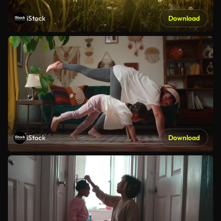
iStock
Download
iStock
Download