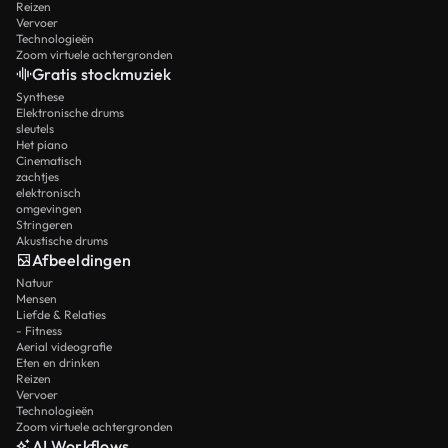
Reizen
Vervoer
Technologieën
Zoom virtuele achtergronden
Gratis stockmuziek
Synthese
Elektronische drums
sleutels
Het piano
Cinematisch
zachtjes
elektronisch
omgevingen
Stringeren
Akustische drums
Afbeeldingen
Natuur
Mensen
Liefde & Relaties
- Fitness
Aerial videografie
Eten en drinken
Reizen
Vervoer
Technologieën
Zoom virtuele achtergronden
AI Workflows