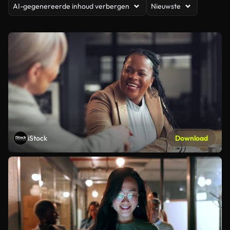
AI-gegenereerde inhoud verbergen
Nieuwste
iStock
Download