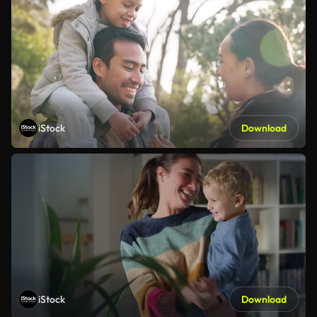
iStock
Download
iStock
Download