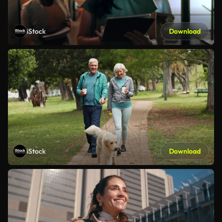
iStock
Download
iStock
Download