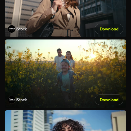
iStock
Download
iStock
Download