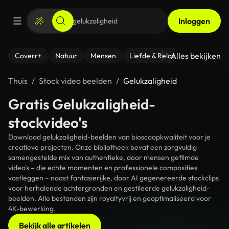
Inloggen
Alles bekijken
Coverr+
Natuur
Mensen
Liefde & Relaties
- Fitness
Thuis
Stock video beelden
Gelukzaligheid
Gratis Gelukzaligheid-
stockvideo's
Download gelukzaligheid-beelden van bioscoopkwaliteit voor je
creatieve projecten. Onze bibliotheek bevat een zorgvuldig
samengestelde mix van authentieke, door mensen gefilmde
video's – die echte momenten en professionele composities
vastleggen – naast fantasierijke, door AI gegenereerde stockclips
voor herhalende achtergronden en gestileerde gelukzaligheid-
beelden. Alle bestanden zijn royaltyvrij en geoptimaliseerd voor
4K-bewerking.
Bekijk alle artikelen