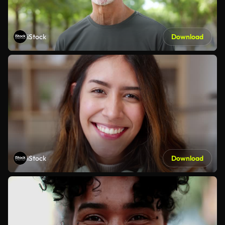
iStock
Download
iStock
Download