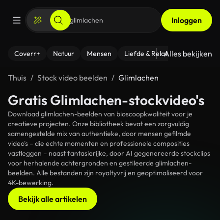
Inloggen
Alles bekijken
Coverr+
Natuur
Mensen
Liefde & Relaties
- Fitness
Thuis
Stock video beelden
Glimlachen
Gratis Glimlachen-stockvideo's
Download glimlachen-beelden van bioscoopkwaliteit voor je
creatieve projecten. Onze bibliotheek bevat een zorgvuldig
samengestelde mix van authentieke, door mensen gefilmde
video's – die echte momenten en professionele composities
vastleggen – naast fantasierijke, door AI gegenereerde stockclips
voor herhalende achtergronden en gestileerde glimlachen-
beelden. Alle bestanden zijn royaltyvrij en geoptimaliseerd voor
4K-bewerking.
Bekijk alle artikelen