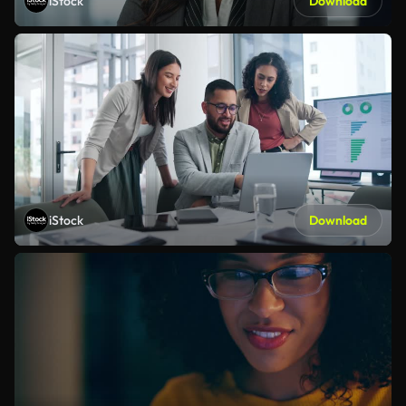
iStock
Download
iStock
Download