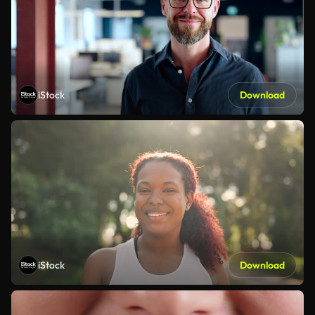
iStock
Download
iStock
Download