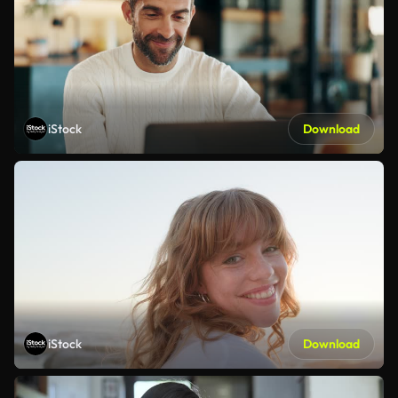
iStock
Download
iStock
Download