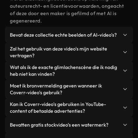
auteursrecht- en licentievoorwaarden, ongeacht
of deze door een maker is gefilmd of met AI is
gegenereerd.
Bevat deze collectie echte beelden of AI-video's?
Beide. Dit is een hybride bibliotheek die bestaat
Zal het gebruik van deze video's mijn website
uit echte, door mensen gefilmde beelden van
vertragen?
glimlachen, aangevuld met door AI gegenereerde
Niet als u voor onze geoptimaliseerde versies
Wat als ik de exacte glimlachenscène die ik nodig
video's. Elke video is duidelijk gelabeld, zodat je
kiest. Wij bieden lichtgewicht, webklare formaten
heb niet kan vinden?
altijd weet wat je gebruikt.
die ontworpen zijn voor gebruik op de
Met Coverr AI Studio maak je direct een video.
Moet ik bronvermelding geven wanneer ik
achtergrond. Zo blijft de kwaliteit hoog, worden de
Beschrijf de scène – bijvoorbeeld "glimlachen bij
Coverr-video's gebruik?
laadtijden geminimaliseerd en worden
zonsondergang" – en de Studio genereert binnen
statistieken zoals LCP verbeterd.
Naamsvermelding is niet vereist. Alle video's in
Kan ik Coverr-video's gebruiken in YouTube-
enkele seconden een gepersonaliseerde video die
onze stockbibliotheek zijn royaltyvrij en kunnen
content of betaalde advertenties?
voldoet aan onze licentievoorwaarden.
worden gebruikt zonder de maker te vermelden –
Ja. Alle stockbeelden van Coverr kunnen worden
hoewel dit altijd op prijs wordt gesteld.
Bevatten gratis stockvideo's een watermerk?
gebruikt in YouTube-video's met advertentie-
inkomsten, promoties op sociale media en
Nee. Geen van onze gratis video's – of ze nu echt