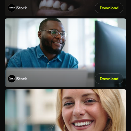
iStock
Download
iStock
Download