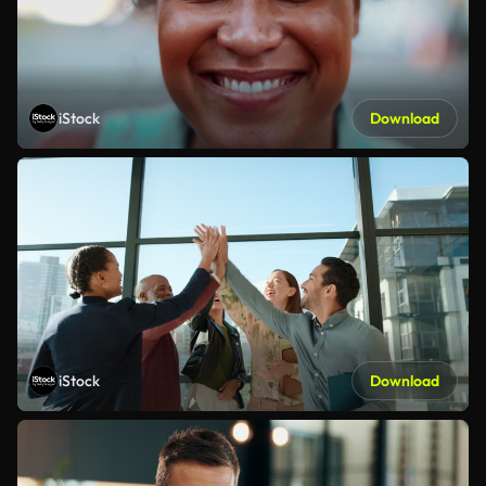
iStock
Download
iStock
Download