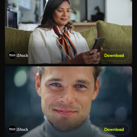
iStock
Download
iStock
Download