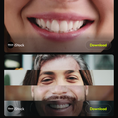
iStock
Download
iStock
Download