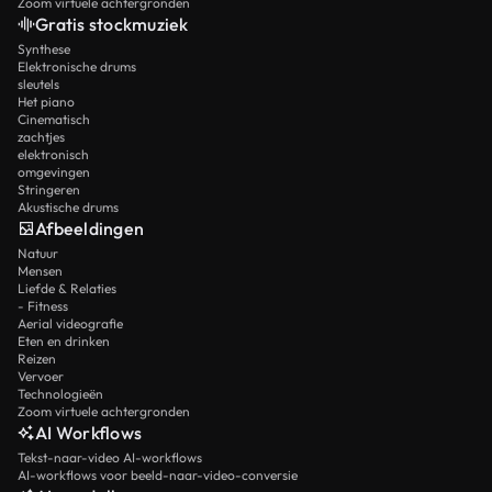
Zoom virtuele achtergronden
Gratis stockmuziek
Synthese
Elektronische drums
sleutels
Het piano
Cinematisch
zachtjes
elektronisch
omgevingen
Stringeren
Akustische drums
Afbeeldingen
Natuur
Mensen
Liefde & Relaties
- Fitness
Aerial videografie
Eten en drinken
Reizen
Vervoer
Technologieën
Zoom virtuele achtergronden
AI Workflows
Tekst-naar-video AI-workflows
AI-workflows voor beeld-naar-video-conversie