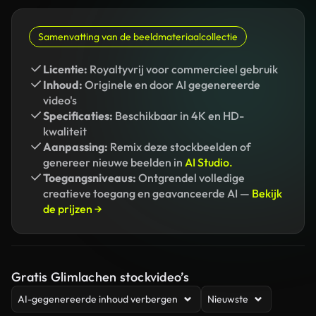
Samenvatting van de beeldmateriaalcollectie
Licentie:
Royaltyvrij voor commercieel gebruik
Inhoud:
Originele en door AI gegenereerde
video's
Specificaties:
Beschikbaar in 4K en HD-
kwaliteit
Aanpassing:
Remix deze stockbeelden of
genereer nieuwe beelden in
AI Studio.
Toegangsniveaus:
Ontgrendel volledige
creatieve toegang en geavanceerde AI —
Bekijk
de prijzen →
Gratis Glimlachen stockvideo’s
AI-gegenereerde inhoud verbergen
Nieuwste