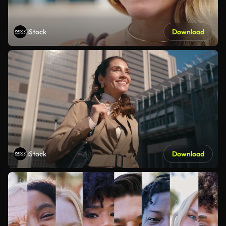
iStock
Download
iStock
Download