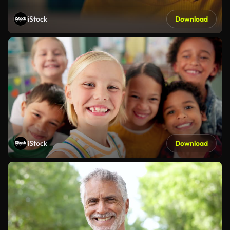
iStock
Download
iStock
Download