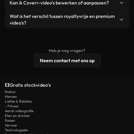
Kan ik Coverr-video's bewerken of aanpassen?
advertenties van klanten, zolang je de beelden
zijn of door AI gegenereerd – bevat watermerken.
zelf niet doorverkoopt of opnieuw distribueert als
Je krijgt schoon, direct bruikbaar beeldmateriaal.
Ja. Je mag onze video's inkorten, bijsnijden of
Wat is het verschil tussen royaltyvrije en premium
een losstaand product.
remixen. Zorg er wel voor dat het eindproduct
video's?
voldoet aan onze licentievoorwaarden en niet als
Royaltyvrije video's bevatten commerciële
onbewerkt stockmateriaal wordt verspreid.
rechten, terwijl premium content exclusieve
beelden, 4K-resolutie en uitgebreidere
Heb je nog vragen?
licentiebescherming omvat.
Neem contact met ons op
Gratis stockvideo’s
Natuur
Mensen
Liefde & Relaties
- Fitness
Aerial videografie
Eten en drinken
Reizen
Vervoer
Technologieën