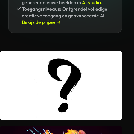
genereer nieuwe beelden in
AI Studio.
Toegangsniveaus:
Ontgrendel volledige
creatieve toegang en geavanceerde AI —
Bekijk de prijzen →