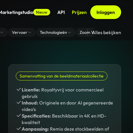
Marketingstudio
API
Prijzen
Inloggen
Nieuw
Alles bekijken
Vervoer
Technologieën
Zoom Virtuele Achtergrond
Samenvatting van de beeldmateriaalcollectie
Licentie:
Royaltyvrij voor commercieel
gebruik
Inhoud:
Originele en door AI gegenereerde
video's
Specificaties:
Beschikbaar in 4K en HD-
kwaliteit
Aanpassing:
Remix deze stockbeelden of