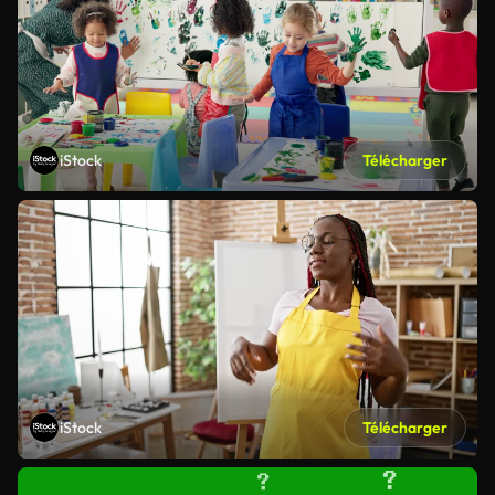
iStock
Télécharger
iStock
Télécharger