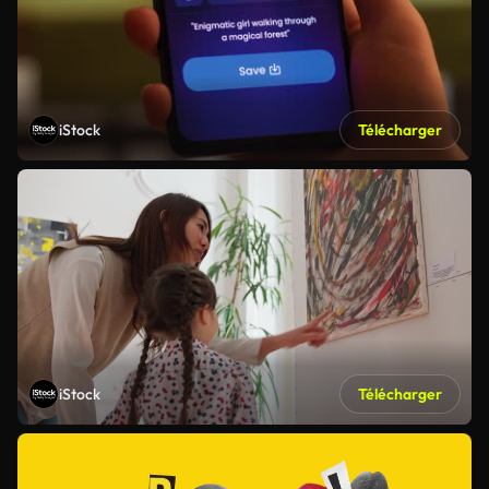
iStock
Télécharger
iStock
Télécharger