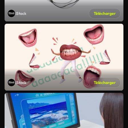
iStock
Télécharger
iStock
Télécharger