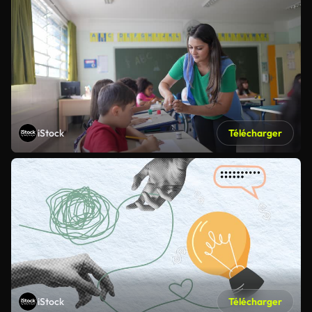
iStock
Télécharger
iStock
Télécharger