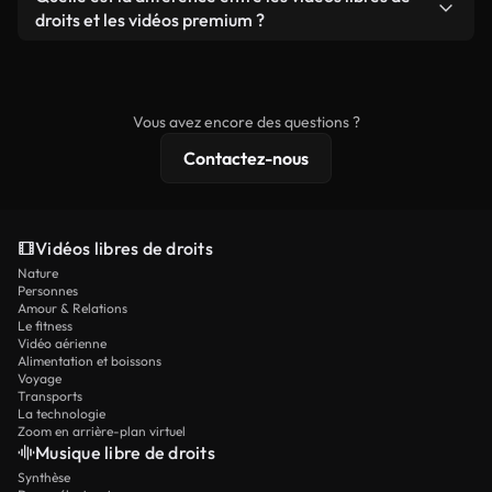
prêtes à l'emploi.
remixer nos vidéos. Assurez-vous simplement que
droits et les vidéos premium ?
le produit final respecte notre licence et ne soit
Les vidéos libres de droits incluent les droits
pas redistribué en tant que contenu libre de droits.
commerciaux, tandis que le contenu premium
comprend des séquences exclusives, une
Vous avez encore des questions ?
résolution 4K et des protections de licence
Contactez-nous
étendues.
Vidéos libres de droits
Nature
Personnes
Amour & Relations
Le fitness
Vidéo aérienne
Alimentation et boissons
Voyage
Transports
La technologie
Zoom en arrière-plan virtuel
Musique libre de droits
Synthèse