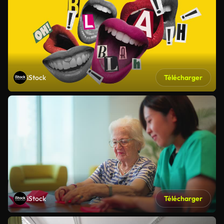
iStock
Télécharger
iStock
Télécharger