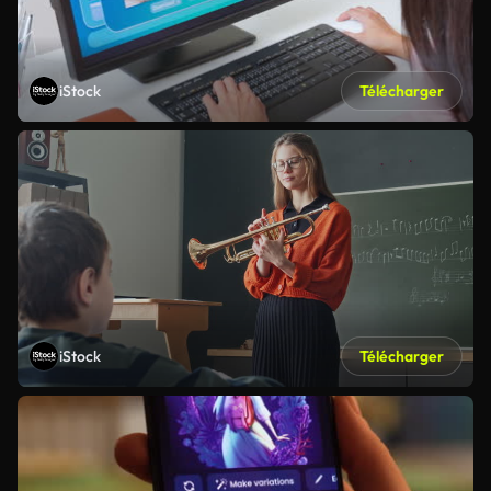
iStock
Télécharger
iStock
Télécharger