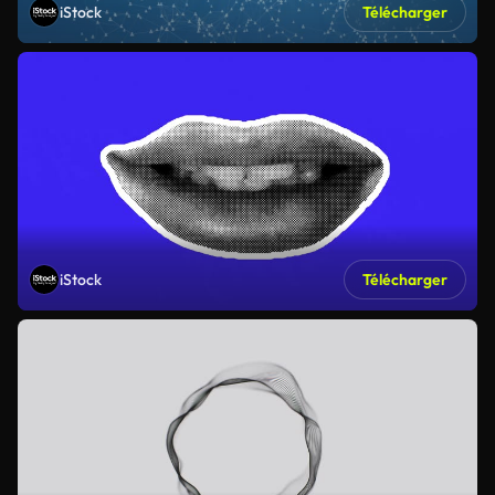
iStock
Télécharger
iStock
Télécharger