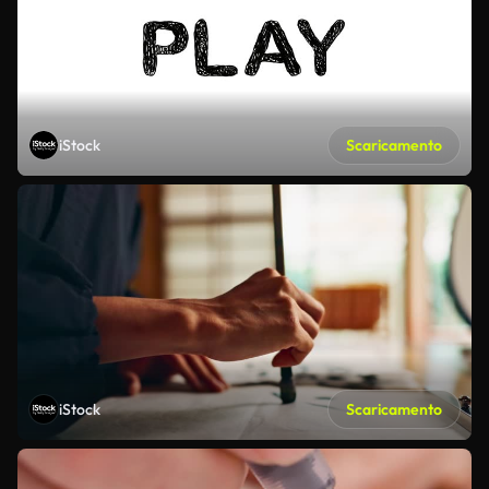
iStock
Scaricamento
iStock
Scaricamento