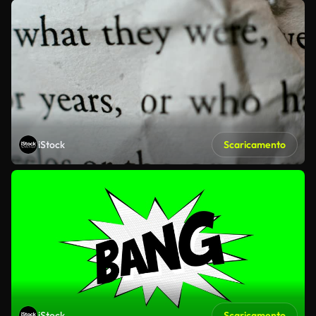
iStock
Scaricamento
iStock
Scaricamento