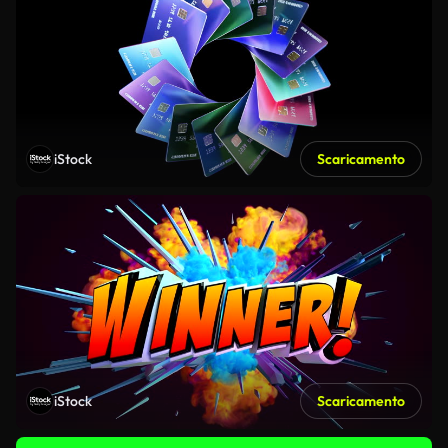
iStock
Scaricamento
iStock
Scaricamento