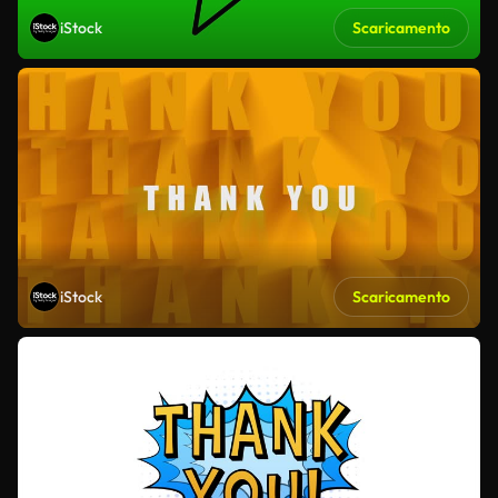
iStock
Scaricamento
iStock
Scaricamento