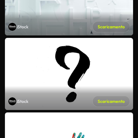
iStock
Scaricamento
iStock
Scaricamento