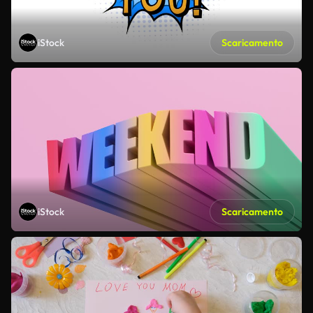
iStock
Scaricamento
iStock
Scaricamento