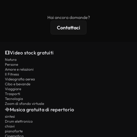
ridistribuito come contenuto stock non riprodotto.
mentre i contenuti premium includono filmati
esclusivi, risoluzione 4K e protezioni di licenza
Hai ancora domande?
estese.
Contattaci
Video stock gratuiti
Natura
Persone
Amore e relazioni
Il Fitness
Videografia aerea
Cibo e bevande
Viaggiare
Trasporti
Tecnologia
Zoom di sfondo virtuale
Musica gratuita di repertorio
sintesi
Drum elettronico
chiavi
pianoforte
Cinematica