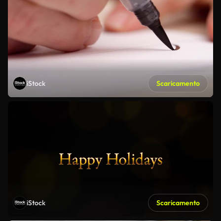
iStock
Scaricamento
iStock
Scaricamento