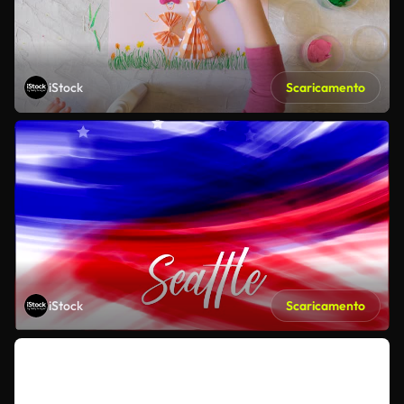
iStock
Scaricamento
iStock
Scaricamento