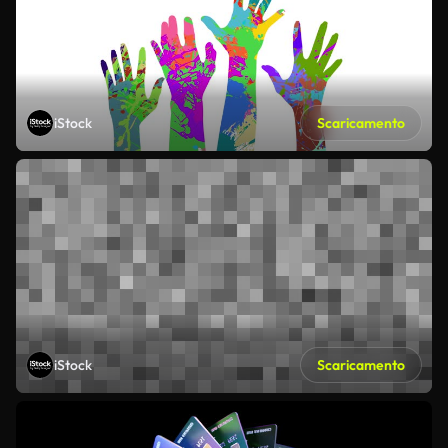
iStock
Scaricamento
iStock
Scaricamento