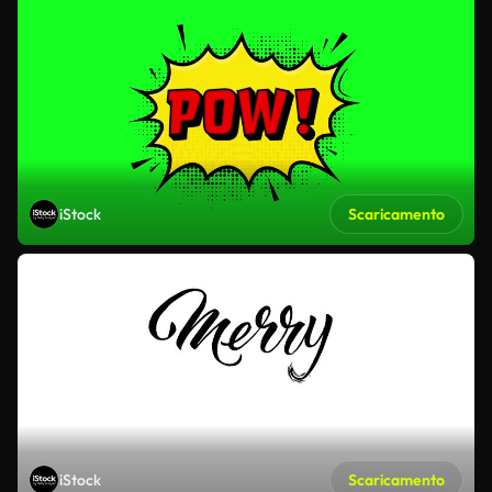
iStock
Scaricamento
iStock
Scaricamento