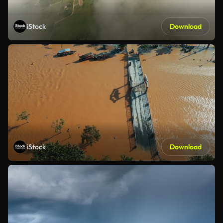
iStock
Download
iStock
Download