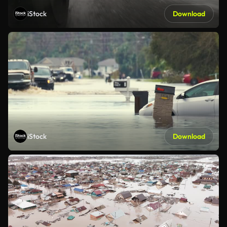
iStock
Download
iStock
Download