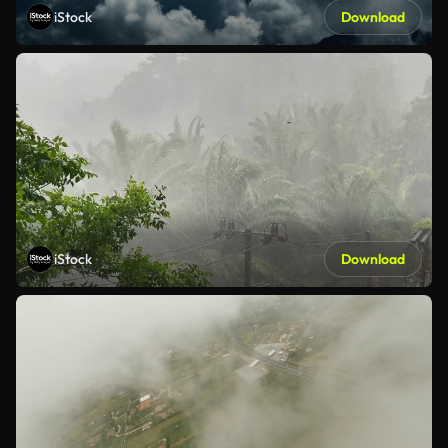
iStock
Download
iStock
Download