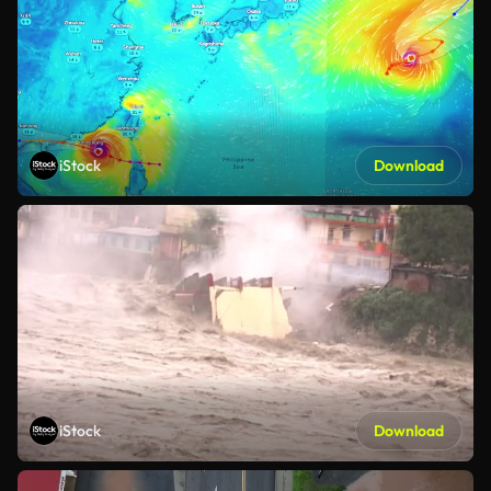
iStock
Download
iStock
Download