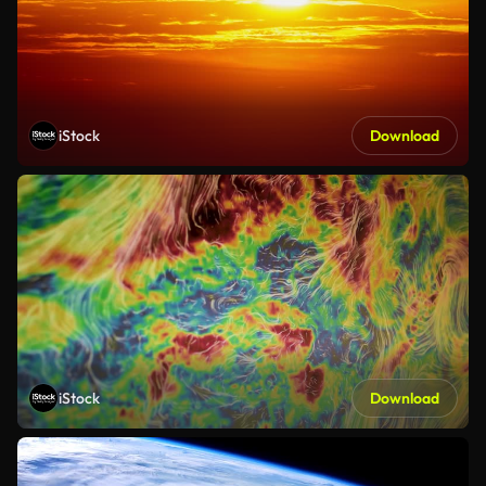
iStock
Download
iStock
Download