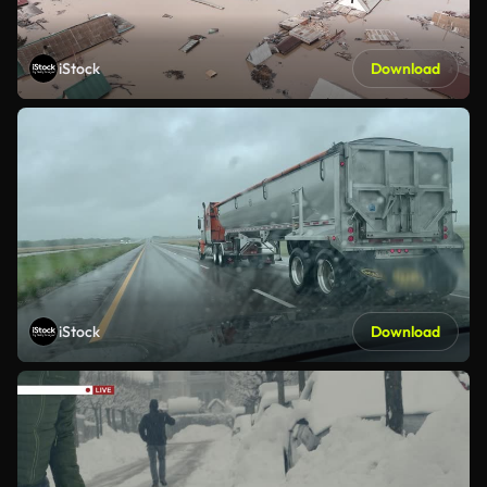
iStock
Download
iStock
Download