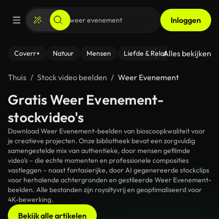
Inloggen
Alles bekijken
Coverr+
Natuur
Mensen
Liefde & Relaties
- Fitness
Thuis
Stock video beelden
Weer Evenement
Gratis Weer Evenement-
stockvideo's
Download Weer Evenement-beelden van bioscoopkwaliteit voor
je creatieve projecten. Onze bibliotheek bevat een zorgvuldig
samengestelde mix van authentieke, door mensen gefilmde
video's – die echte momenten en professionele composities
vastleggen – naast fantasierijke, door AI gegenereerde stockclips
voor herhalende achtergronden en gestileerde Weer Evenement-
beelden. Alle bestanden zijn royaltyvrij en geoptimaliseerd voor
4K-bewerking.
Bekijk alle artikelen