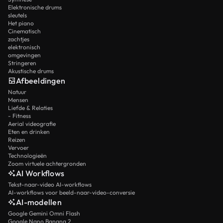
Elektronische drums
sleutels
Het piano
Cinematisch
zachtjes
elektronisch
omgevingen
Stringeren
Akustische drums
Afbeeldingen
Natuur
Mensen
Liefde & Relaties
- Fitness
Aerial videografie
Eten en drinken
Reizen
Vervoer
Technologieën
Zoom virtuele achtergronden
AI Workflows
Tekst-naar-video AI-workflows
AI-workflows voor beeld-naar-video-conversie
AI-modellen
Google Gemini Omni Flash
Google Nano Banana 2