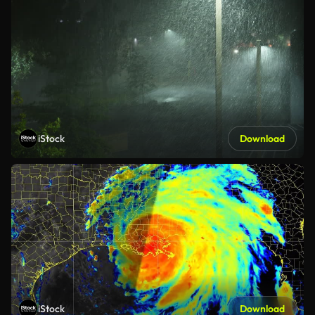
iStock
Download
iStock
Download