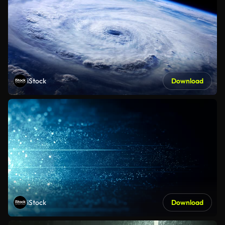
iStock
Download
iStock
Download