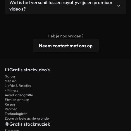
Ja. Je mag onze video's inkorten, bijsnijden of
Wat is het verschil tussen royaltyvrije en premium
een losstaand product.
remixen. Zorg er wel voor dat het eindproduct
video's?
voldoet aan onze licentievoorwaarden en niet als
Royaltyvrije video's bevatten commerciële
onbewerkt stockmateriaal wordt verspreid.
rechten, terwijl premium content exclusieve
beelden, 4K-resolutie en uitgebreidere
Heb je nog vragen?
licentiebescherming omvat.
Neem contact met ons op
Gratis stockvideo’s
Natuur
Mensen
Liefde & Relaties
- Fitness
Aerial videografie
Eten en drinken
Reizen
Vervoer
Technologieën
Zoom virtuele achtergronden
Gratis stockmuziek
Synthese