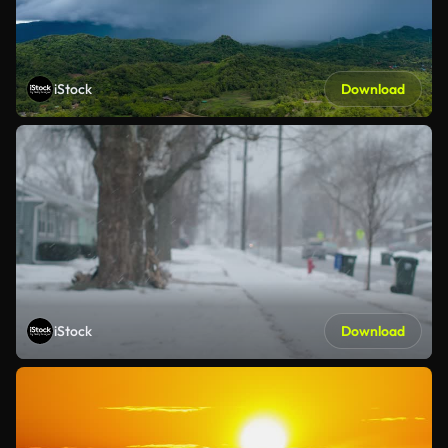
iStock
Download
iStock
Download