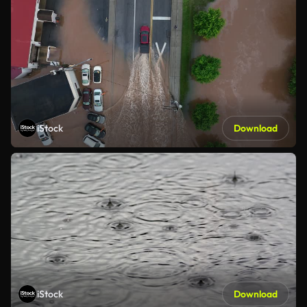
iStock
Download
iStock
Download