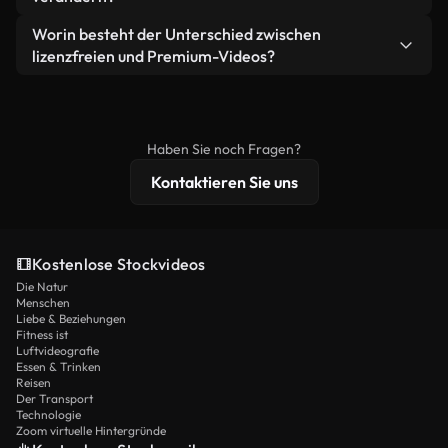
eigenständiges Produkt weiterverkaufen oder
Sie erhalten sauberes, sofort einsatzbereites
weiterverbreiten.
Ja. Sie dürfen unsere Videos gerne kürzen,
Worin besteht der Unterschied zwischen
Videomaterial.
bearbeiten oder neu zusammenstellen. Achten Sie
lizenzfreien und Premium-Videos?
nur darauf, dass das Endprodukt unserer Lizenz
Lizenzfreie Videos beinhalten kommerzielle
entspricht und nicht als ungeschnittenes
Nutzungsrechte, während Premium-Inhalte
Stockmaterial weiterverbreitet wird.
exklusives Filmmaterial, 4K-Auflösung und
Haben Sie noch Fragen?
erweiterten Lizenzschutz bieten.
Kontaktieren Sie uns
Kostenlose Stockvideos
Die Natur
Menschen
Liebe & Beziehungen
Fitness ist
Luftvideografie
Essen & Trinken
Reisen
Der Transport
Technologie
Zoom virtuelle Hintergründe