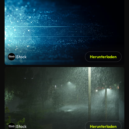
iStock
Herunterladen
iStock
Herunterladen