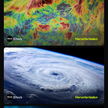
iStock
Herunterladen
iStock
Herunterladen