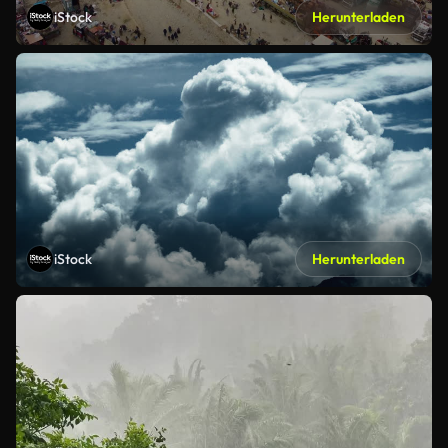
iStock
Herunterladen
iStock
Herunterladen