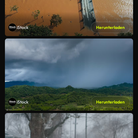
iStock
Herunterladen
iStock
Herunterladen