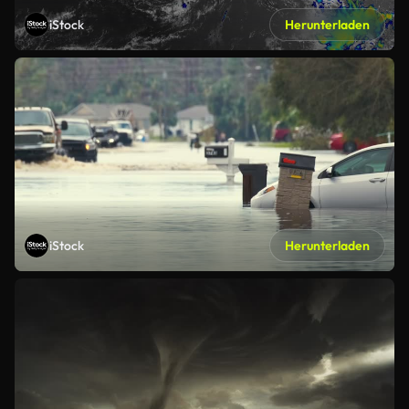
iStock
Herunterladen
iStock
Herunterladen