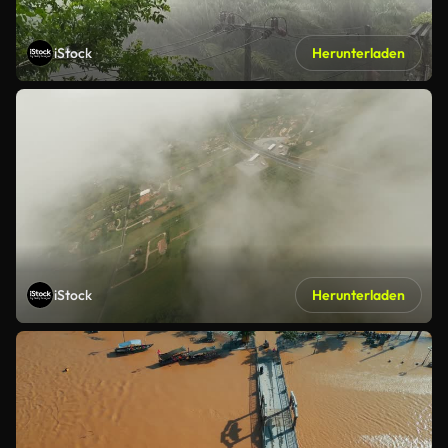
iStock
Herunterladen
iStock
Herunterladen