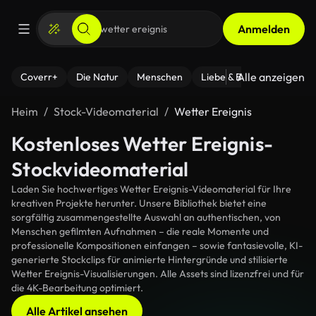
Anmelden
Alle anzeigen
Coverr+
Die Natur
Menschen
Liebe & Beziehungen
F
Heim
Stock-Videomaterial
Wetter Ereignis
Kostenloses Wetter Ereignis-
Stockvideomaterial
Laden Sie hochwertiges Wetter Ereignis-Videomaterial für Ihre
kreativen Projekte herunter. Unsere Bibliothek bietet eine
sorgfältig zusammengestellte Auswahl an authentischen, von
Menschen gefilmten Aufnahmen – die reale Momente und
professionelle Kompositionen einfangen – sowie fantasievolle, KI-
generierte Stockclips für animierte Hintergründe und stilisierte
Wetter Ereignis-Visualisierungen. Alle Assets sind lizenzfrei und für
die 4K-Bearbeitung optimiert.
Alle Artikel ansehen