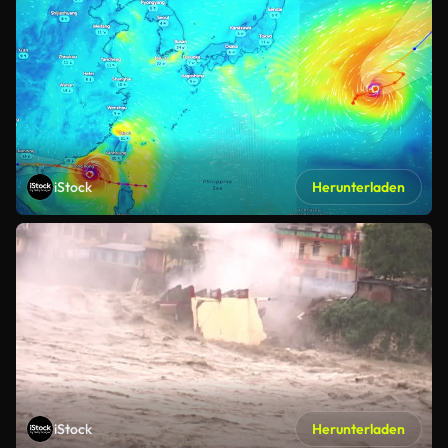
iStock
Herunterladen
iStock
Herunterladen