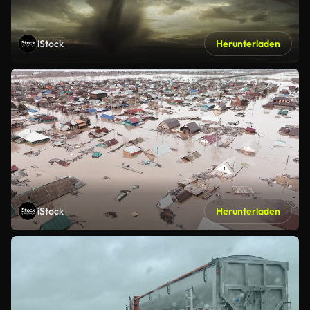
iStock
Herunterladen
iStock
Herunterladen