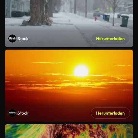
iStock
Herunterladen
iStock
Herunterladen