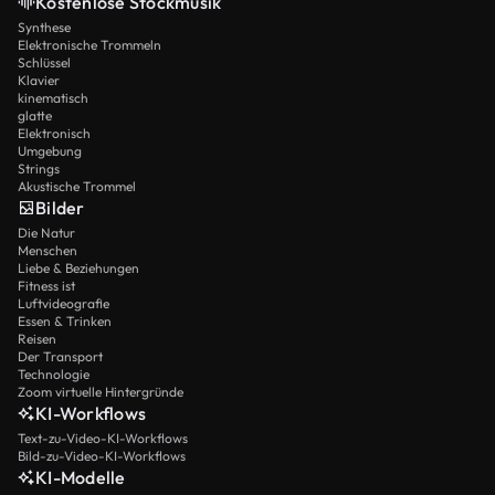
Kostenlose Stockmusik
Synthese
Elektronische Trommeln
Schlüssel
Klavier
kinematisch
glatte
Elektronisch
Umgebung
Strings
Akustische Trommel
Bilder
Die Natur
Menschen
Liebe & Beziehungen
Fitness ist
Luftvideografie
Essen & Trinken
Reisen
Der Transport
Technologie
Zoom virtuelle Hintergründe
KI-Workflows
Text-zu-Video-KI-Workflows
Bild-zu-Video-KI-Workflows
KI-Modelle