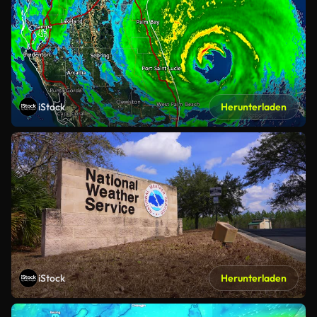
iStock
Herunterladen
iStock
Herunterladen