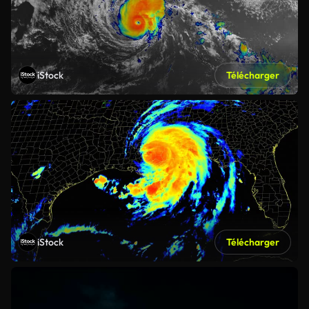
iStock
Télécharger
iStock
Télécharger