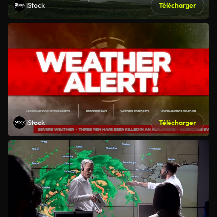
iStock
Télécharger
iStock
Télécharger