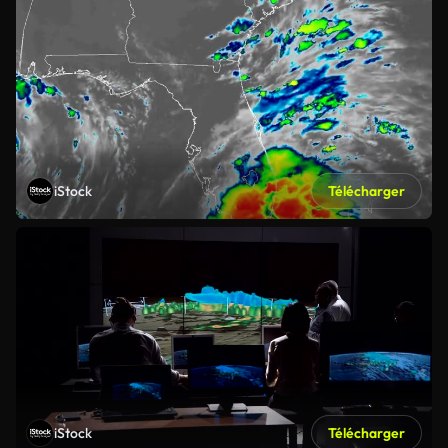
iStock
Télécharger
iStock
Télécharger