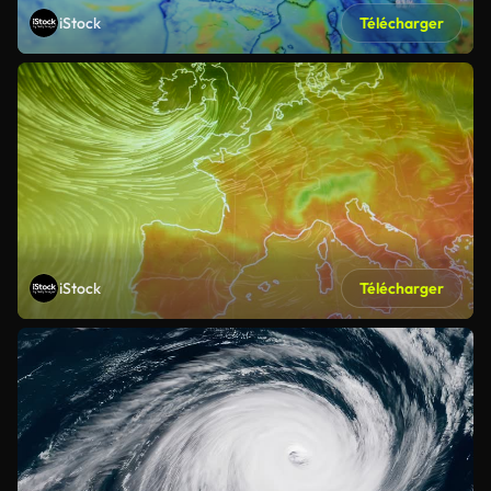
iStock
Télécharger
iStock
Télécharger