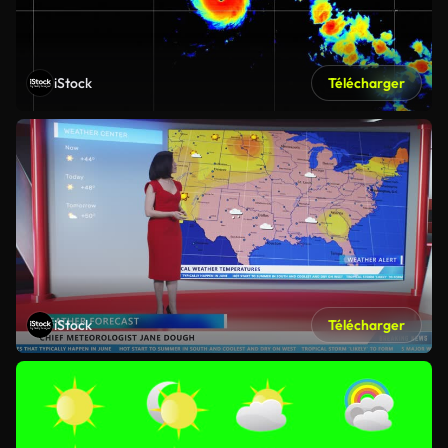
iStock
Télécharger
iStock
Télécharger