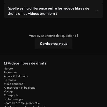
ou redistribuer les séquences elles-mêmes en tant
filigrane. Vous obtenez des images nettes et
Oui. Vous pouvez librement découper, recadrer ou
Quelle est la différence entre les vidéos libres de
que produit autonome.
prêtes à l'emploi.
remixer nos vidéos. Assurez-vous simplement que
droits et les vidéos premium ?
le produit final respecte notre licence et ne soit
Les vidéos libres de droits incluent les droits
pas redistribué en tant que contenu libre de droits.
commerciaux, tandis que le contenu premium
comprend des séquences exclusives, une
Vous avez encore des questions ?
résolution 4K et des protections de licence
Contactez-nous
étendues.
Vidéos libres de droits
Nature
Personnes
Amour & Relations
Le fitness
Vidéo aérienne
Alimentation et boissons
Voyage
Transports
La technologie
Zoom en arrière-plan virtuel