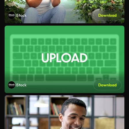
iStock
Download
iStock
Download