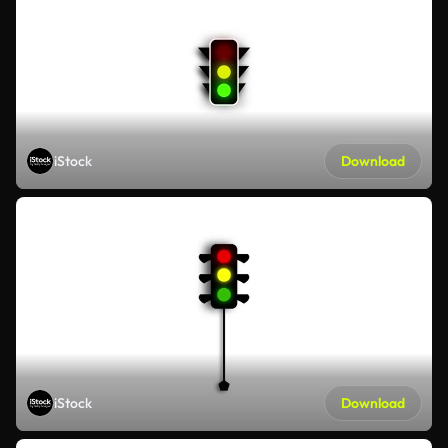
iStock
Download
iStock
Download