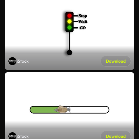
iStock
Download
iStock
Download