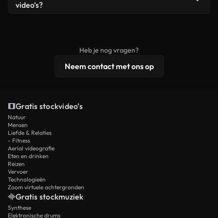
remixen. Zorg er wel voor dat het eindproduct
video's?
voldoet aan onze licentievoorwaarden en niet als
Royaltyvrije video's bevatten commerciële
onbewerkt stockmateriaal wordt verspreid.
rechten, terwijl premium content exclusieve
beelden, 4K-resolutie en uitgebreidere
Heb je nog vragen?
licentiebescherming omvat.
Neem contact met ons op
Gratis stockvideo’s
Natuur
Mensen
Liefde & Relaties
- Fitness
Aerial videografie
Eten en drinken
Reizen
Vervoer
Technologieën
Zoom virtuele achtergronden
Gratis stockmuziek
Synthese
Elektronische drums