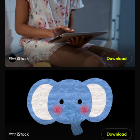
iStock
Download
iStock
Download