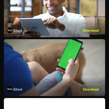
iStock
Download
iStock
Download