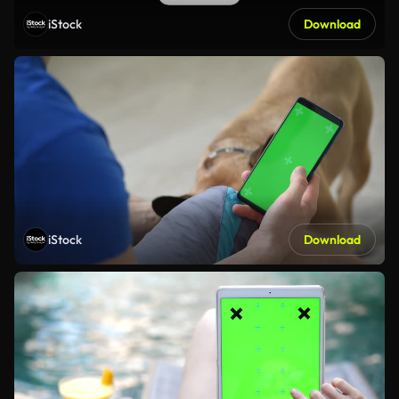
iStock
Download
iStock
Download