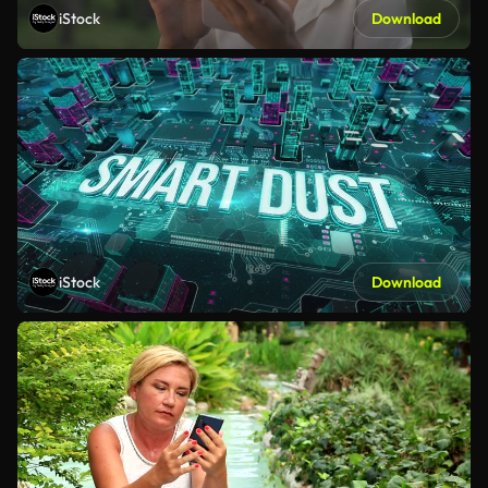
iStock
Download
iStock
Download