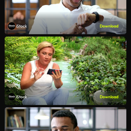
iStock
Download
iStock
Download