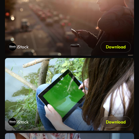
iStock
Download
iStock
Download