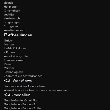
sleutels
Het piano
Cinematisch
zachtjes
elektronisch
omgevingen
Stringeren
Akustische drums
Afbeeldingen
Natuur
Mensen
Liefde & Relaties
- Fitness
Aerial videografie
Eten en drinken
Reizen
Vervoer
Technologieën
Zoom virtuele achtergronden
AI Workflows
Tekst-naar-video AI-workflows
AI-workflows voor beeld-naar-video-conversie
AI-modellen
Google Gemini Omni Flash
Google Nano Banana 2
Google Nano Banana 2 Lite