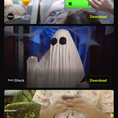
iStock
Download
iStock
Download