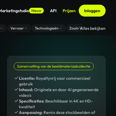
Marketingstudio
API
Prijzen
Inloggen
Nieuw
Alles bekijken
Vervoer
Technologieën
Zoom Virtuele Achtergrond
Samenvatting van de beeldmateriaalcollectie
Licentie:
Royaltyvrij voor commercieel
gebruik
Inhoud:
Originele en door AI gegenereerde
video's
Specificaties:
Beschikbaar in 4K en HD-
kwaliteit
Aanpassing:
Remix deze stockbeelden of