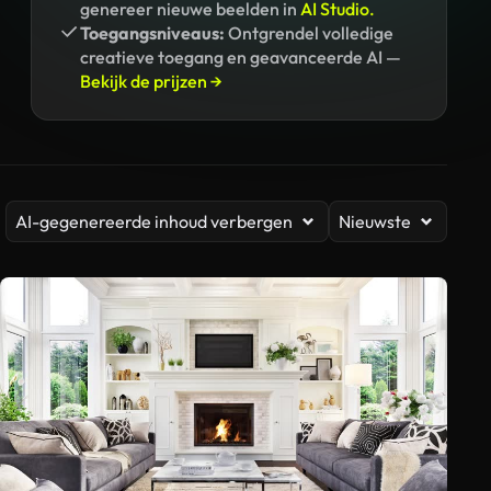
genereer nieuwe beelden in
AI Studio.
Toegangsniveaus:
Ontgrendel volledige
creatieve toegang en geavanceerde AI —
Bekijk de prijzen →
AI-gegenereerde inhoud verbergen
Nieuwste