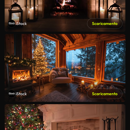
iStock
Scaricamento
iStock
Scaricamento