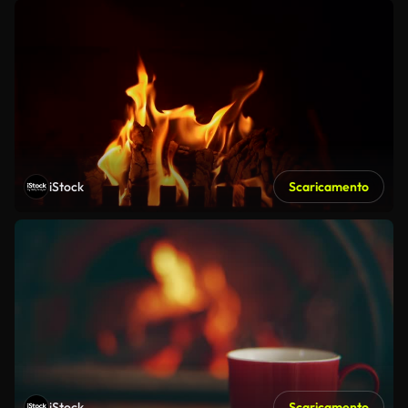
iStock
Scaricamento
iStock
Scaricamento