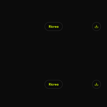
Ricrea
Ricrea