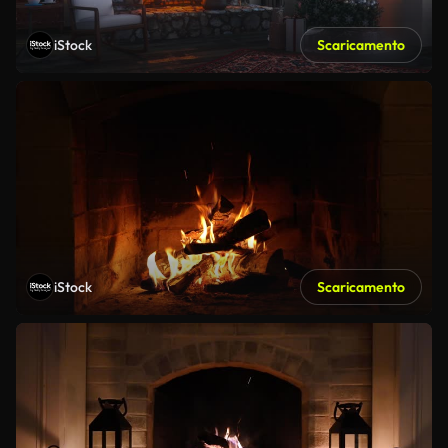
iStock
Scaricamento
iStock
Scaricamento