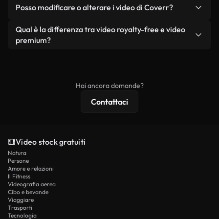
No. Nessuno dei nostri video gratuiti, siano essi
condizione che non si rivendano o ridistribuiscano
Posso modificare o alterare i video di Coverr?
reali o generati dall'intelligenza artificiale, include
i filmati stessi come prodotto a sé stante.
filigrane. Avrai a disposizione filmati puliti e pronti
Sì. Siete liberi di tagliare, ritagliare o remixare i
Qual è la differenza tra video royalty-free e video
all'uso.
nostri video. Assicuratevi solo che il prodotto
premium?
finale rispetti la nostra licenza e non venga
I video royalty-free includono i diritti commerciali,
ridistribuito come contenuto stock non riprodotto.
mentre i contenuti premium includono filmati
esclusivi, risoluzione 4K e protezioni di licenza
Hai ancora domande?
estese.
Contattaci
Video stock gratuiti
Natura
Persone
Amore e relazioni
Il Fitness
Videografia aerea
Cibo e bevande
Viaggiare
Trasporti
Tecnologia