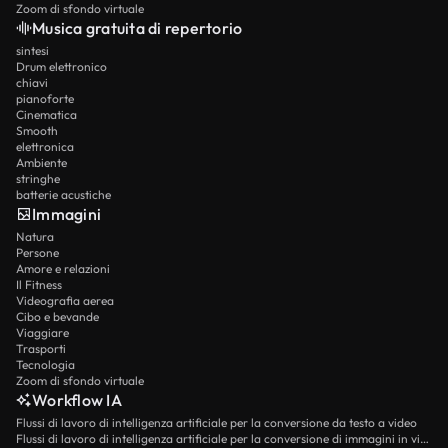
Zoom di sfondo virtuale
Musica gratuita di repertorio
sintesi
Drum elettronico
chiavi
pianoforte
Cinematica
Smooth
elettronica
Ambiente
stringhe
batterie acustiche
Immagini
Natura
Persone
Amore e relazioni
Il Fitness
Videografia aerea
Cibo e bevande
Viaggiare
Trasporti
Tecnologia
Zoom di sfondo virtuale
Workflow IA
Flussi di lavoro di intelligenza artificiale per la conversione da testo a video
Flussi di lavoro di intelligenza artificiale per la conversione di immagini in video