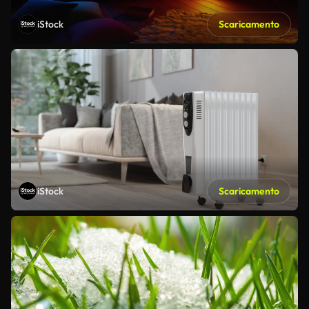
iStock
Scaricamento
iStock
Scaricamento