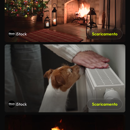
iStock
Scaricamento
iStock
Scaricamento