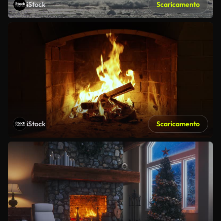
iStock
Scaricamento
iStock
Scaricamento