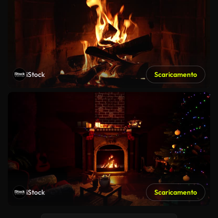
iStock
Scaricamento
iStock
Scaricamento