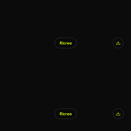
Ricrea
Ricrea