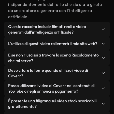
indipendentemente dal fatto che sia stata girata
da un creatore o generata con l'intelligenza
artificiale.
Questa raccolta include filmati reali o video
generati dall'intelligenza artificiale?
Entrambe. Si tratta di una libreria ibrida composta
L'utilizzo di questi video rallenterà il mio sito web?
da filmati reali, girati da persone, relativi a
Riscaldamento, e da video generati
Non se scegli le nostre versioni ottimizzate.
E se non riuscissi a trovare la scena Riscaldamento
dall'intelligenza artificiale. Ogni video è
Offriamo formati leggeri e pronti per il web,
che mi serve?
chiaramente etichettato, così saprai sempre cosa
progettati per l'utilizzo in background, che
Puoi crearne uno all'istante utilizzando Coverr AI
Devo citare la fonte quando utilizzo i video di
stai utilizzando.
mantengono alta la qualità, riducono al minimo i
Studio. Ti basta descrivere la scena, ad esempio
Coverr?
tempi di caricamento e migliorano parametri
"Riscaldamento al tramonto", e lo Studio genererà
come LCP.
Non è richiesto alcun riconoscimento dell'autore.
Posso utilizzare i video di Coverr nei contenuti di
in pochi secondi un video personalizzato in
Tutti i video presenti nella nostra libreria sono
YouTube o negli annunci a pagamento?
conformità con i nostri standard di licenza.
esenti da diritti d'autore e possono essere utilizzati
Sì. Tutti i filmati di Coverr possono essere utilizzati
È presente una filigrana sui video stock scaricabili
senza citare il creatore, sebbene sia sempre
in video monetizzati su YouTube, promozioni sui
gratuitamente?
gradito.
social media e annunci pubblicitari per i clienti, a