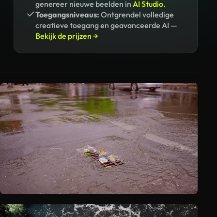
genereer nieuwe beelden in
AI Studio.
Toegangsniveaus:
Ontgrendel volledige
creatieve toegang en geavanceerde AI —
Bekijk de prijzen →