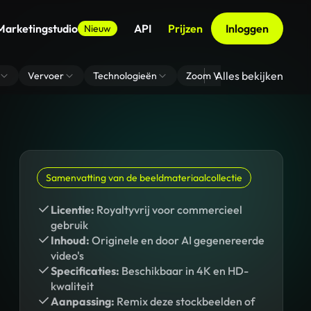
Marketingstudio
API
Prijzen
Inloggen
Nieuw
Alles bekijken
Vervoer
Technologieën
Zoom Virtuele Achtergrond
Samenvatting van de beeldmateriaalcollectie
Licentie:
Royaltyvrij voor commercieel
gebruik
Inhoud:
Originele en door AI gegenereerde
video's
Specificaties:
Beschikbaar in 4K en HD-
kwaliteit
Aanpassing:
Remix deze stockbeelden of