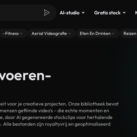
AI-studio
Gratis stock
- Fitness
Aerial Videografie
Eten En Drinken
Reizen
fvoeren-
it voor je creatieve projecten. Onze bibliotheek bevat
 mensen gefilmde video's – die echte momenten en
ke, door AI gegenereerde stockclips voor herhalende
 Alle bestanden zijn royaltyvrij en geoptimaliseerd