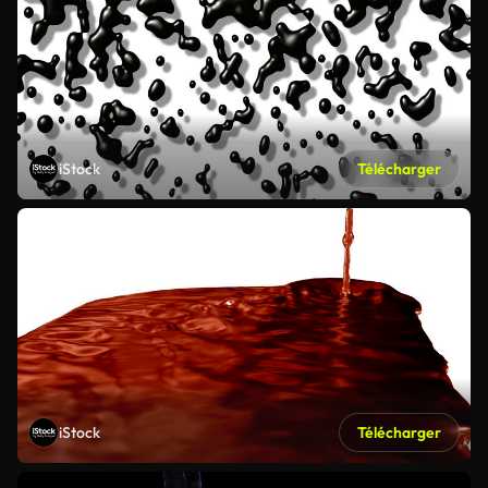
iStock
Télécharger
iStock
Télécharger