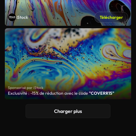
iStock
Télécharger
Sponsorisé par iStock
Exclusivité : -15% de réduction avec le code
"COVERR15"
Charger plus