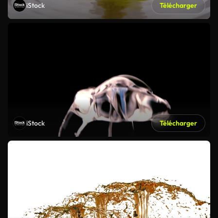
iStock
Télécharger
iStock
Télécharger