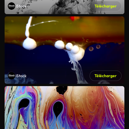
iStock
Télécharger
iStock
Télécharger