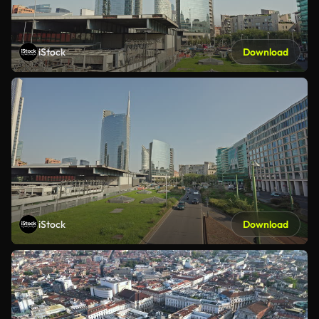
iStock
Download
iStock
Download