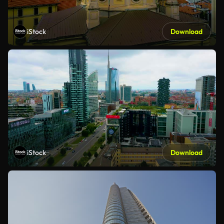
iStock
Download
iStock
Download