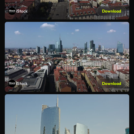
iStock
Download
iStock
Download