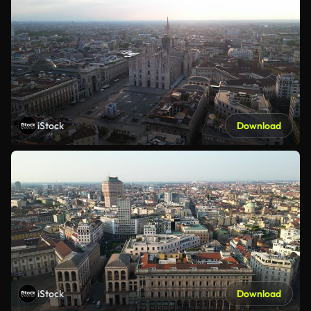
iStock
Download
iStock
Download