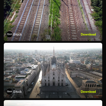
iStock
Download
iStock
Download