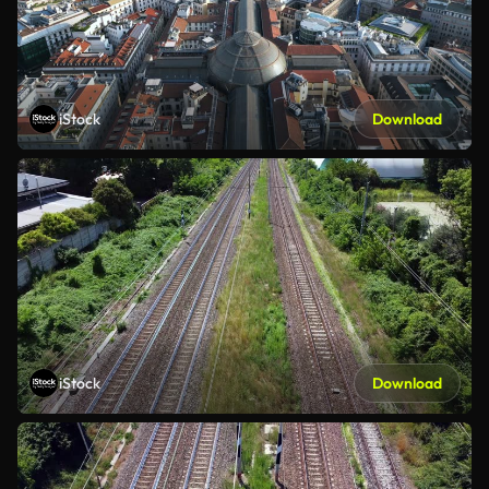
iStock
Download
iStock
Download