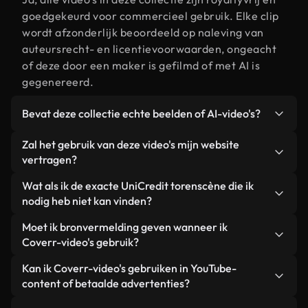
goedgekeurd voor commercieel gebruik. Elke clip
wordt afzonderlijk beoordeeld op naleving van
auteursrecht- en licentievoorwaarden, ongeacht
of deze door een maker is gefilmd of met AI is
gegenereerd.
Bevat deze collectie echte beelden of AI-video's?
Beide. Dit is een hybride bibliotheek die bestaat
Zal het gebruik van deze video's mijn website
uit echte, door mensen gefilmde beelden van
vertragen?
UniCredit toren, aangevuld met door AI
Niet als u voor onze geoptimaliseerde versies
Wat als ik de exacte UniCredit torenscène die ik
gegenereerde video's. Elke video is duidelijk
kiest. Wij bieden lichtgewicht, webklare formaten
nodig heb niet kan vinden?
gelabeld, zodat je altijd weet wat je gebruikt.
die ontworpen zijn voor gebruik op de
Met Coverr AI Studio maak je direct een video.
Moet ik bronvermelding geven wanneer ik
achtergrond. Zo blijft de kwaliteit hoog, worden de
Beschrijf de scène – bijvoorbeeld "UniCredit toren
Coverr-video's gebruik?
laadtijden geminimaliseerd en worden
bij zonsondergang" – en de Studio genereert
statistieken zoals LCP verbeterd.
Naamsvermelding is niet vereist. Alle video's in
Kan ik Coverr-video's gebruiken in YouTube-
binnen enkele seconden een gepersonaliseerde
onze stockbibliotheek zijn royaltyvrij en kunnen
content of betaalde advertenties?
video die voldoet aan onze licentievoorwaarden.
worden gebruikt zonder de maker te vermelden –
Ja. Alle stockbeelden van Coverr kunnen worden