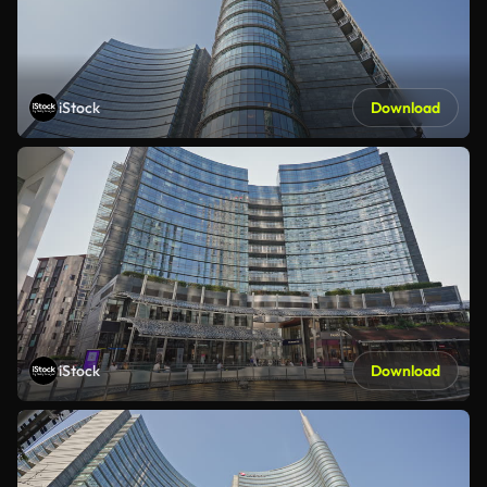
iStock
Download
iStock
Download