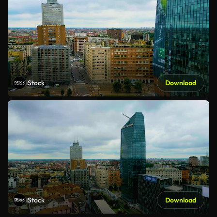
iStock
Download
iStock
Download