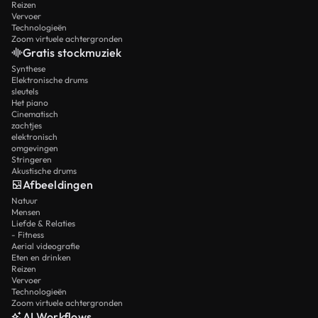
Reizen
Vervoer
Technologieën
Zoom virtuele achtergronden
Gratis stockmuziek
Synthese
Elektronische drums
sleutels
Het piano
Cinematisch
zachtjes
elektronisch
omgevingen
Stringeren
Akustische drums
Afbeeldingen
Natuur
Mensen
Liefde & Relaties
- Fitness
Aerial videografie
Eten en drinken
Reizen
Vervoer
Technologieën
Zoom virtuele achtergronden
AI Workflows