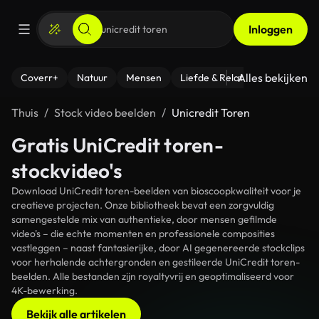
Inloggen
Alles bekijken
Coverr+
Natuur
Mensen
Liefde & Relaties
- Fitness
Thuis
Stock video beelden
Unicredit Toren
Gratis UniCredit toren-
stockvideo's
Download UniCredit toren-beelden van bioscoopkwaliteit voor je
creatieve projecten. Onze bibliotheek bevat een zorgvuldig
samengestelde mix van authentieke, door mensen gefilmde
video's – die echte momenten en professionele composities
vastleggen – naast fantasierijke, door AI gegenereerde stockclips
voor herhalende achtergronden en gestileerde UniCredit toren-
beelden. Alle bestanden zijn royaltyvrij en geoptimaliseerd voor
4K-bewerking.
Bekijk alle artikelen