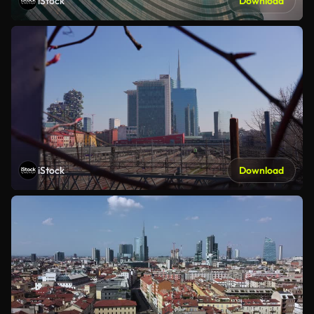
iStock
Download
iStock
Download