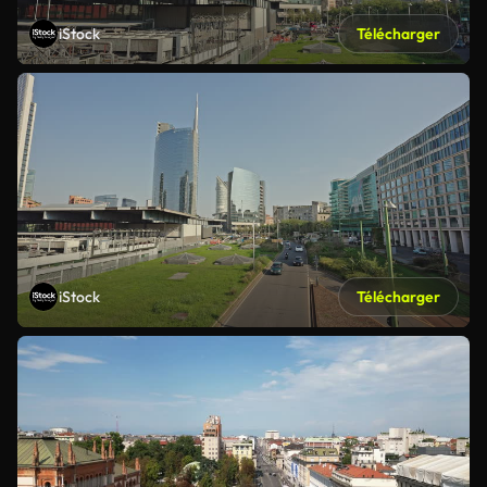
iStock
Télécharger
iStock
Télécharger