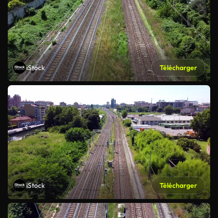
iStock
Télécharger
iStock
Télécharger