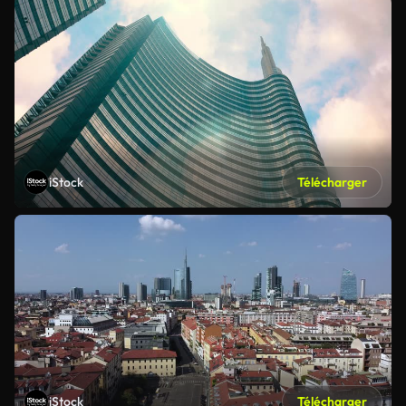
iStock
Télécharger
iStock
Télécharger