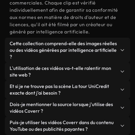
commerciales. Chaque clip est vérifié
individuellement afin de garantir sa conformité
aux normes en matière de droits d'auteur et de
licences, qu'il ait été filmé par un créateur ou
généré par intelligence artificielle.
Cette collection comprend-elle des images réelles
ou des vidéos générées par intelligence artificielle
?
Les deux. Il s'agit d'une bibliothèque hybride
L'utilisation de ces vidéos va-t-elle ralentir mon
composée de véritables images filmées par des
site web ?
humains et liées à La tour UniCredit, ainsi que de
Sauf si vous choisissez nos versions optimisées.
Et si je ne trouve pas la scène La tour UniCredit
vidéos générées par IA. Chaque vidéo est
Nous proposons des formats légers, prêts pour le
exacte dont j'ai besoin ?
clairement identifiée afin que vous sachiez
web et conçus pour une utilisation en arrière-plan :
toujours ce que vous utilisez.
Vous pouvez en créer une instantanément avec
Dois-je mentionner la source lorsque j'utilise des
ils conservent une qualité élevée tout en
Coverr AI Studio. Il vous suffit de décrire la scène,
vidéos Coverr ?
minimisant les temps de chargement et en
par exemple « La tour UniCredit au coucher du
améliorant des indicateurs comme le LCP.
Aucune attribution n'est requise. Toutes les vidéos
Puis-je utiliser les vidéos Coverr dans du contenu
soleil », et le Studio générera en quelques
de notre bibliothèque sont libres de droits et
YouTube ou des publicités payantes ?
secondes une vidéo personnalisée conforme à nos
peuvent être utilisées sans mentionner l'auteur,