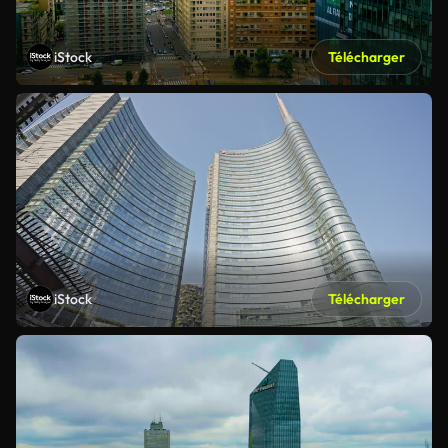
iStock
Télécharger
iStock
Télécharger