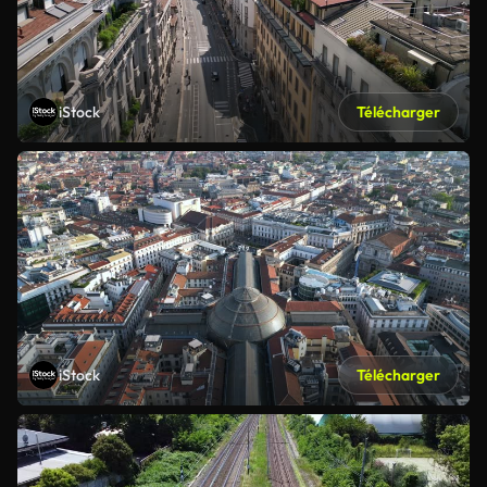
iStock
Télécharger
iStock
Télécharger