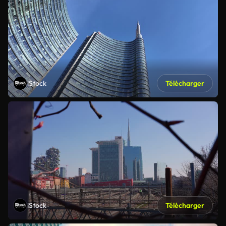
iStock
Télécharger
iStock
Télécharger