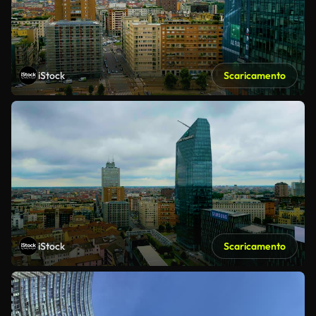
iStock
Scaricamento
iStock
Scaricamento