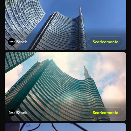
iStock
Scaricamento
iStock
Scaricamento