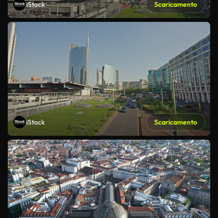
iStock
Scaricamento
iStock
Scaricamento