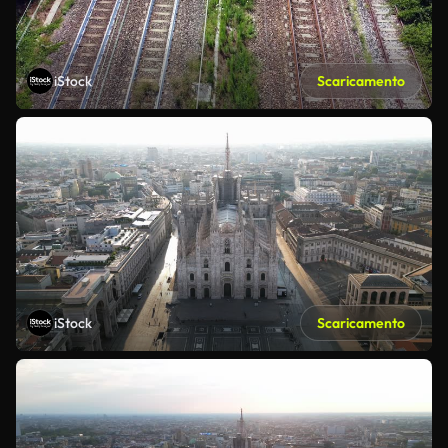
iStock
Scaricamento
iStock
Scaricamento