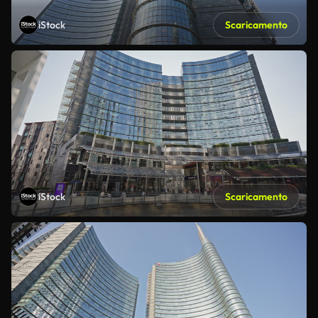
iStock
Scaricamento
iStock
Scaricamento