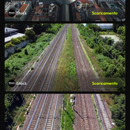
iStock
Scaricamento
iStock
Scaricamento