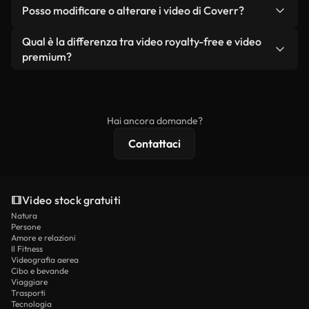
No. Nessuno dei nostri video gratuiti, siano essi
condizione che non si rivendano o ridistribuiscano
Posso modificare o alterare i video di Coverr?
reali o generati dall'intelligenza artificiale, include
i filmati stessi come prodotto a sé stante.
filigrane. Avrai a disposizione filmati puliti e pronti
Sì. Siete liberi di tagliare, ritagliare o remixare i
Qual è la differenza tra video royalty-free e video
all'uso.
nostri video. Assicuratevi solo che il prodotto
premium?
finale rispetti la nostra licenza e non venga
I video royalty-free includono i diritti commerciali,
ridistribuito come contenuto stock non riprodotto.
mentre i contenuti premium includono filmati
esclusivi, risoluzione 4K e protezioni di licenza
Hai ancora domande?
estese.
Contattaci
Video stock gratuiti
Natura
Persone
Amore e relazioni
Il Fitness
Videografia aerea
Cibo e bevande
Viaggiare
Trasporti
Tecnologia