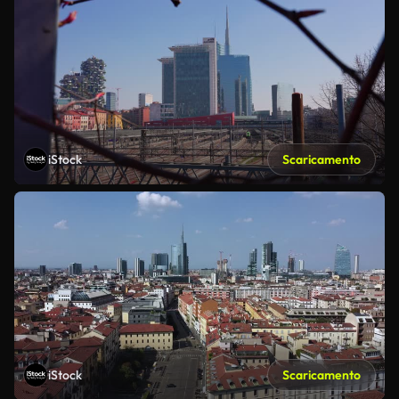
iStock
Scaricamento
iStock
Scaricamento