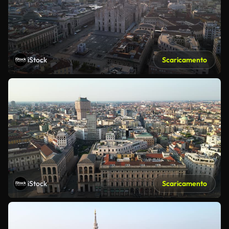
iStock
Scaricamento
iStock
Scaricamento