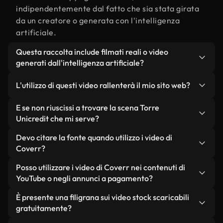
indipendentemente dal fatto che sia stata girata
da un creatore o generata con l'intelligenza
artificiale.
Questa raccolta include filmati reali o video
generati dall'intelligenza artificiale?
Entrambe. Si tratta di una libreria ibrida composta
L'utilizzo di questi video rallenterà il mio sito web?
da filmati reali, girati da persone, relativi a Torre
Unicredit, e da video generati dall'intelligenza
Non se scegli le nostre versioni ottimizzate.
E se non riuscissi a trovare la scena Torre
artificiale. Ogni video è chiaramente etichettato,
Offriamo formati leggeri e pronti per il web,
Unicredit che mi serve?
così saprai sempre cosa stai utilizzando.
progettati per l'utilizzo in background, che
Puoi crearne uno all'istante utilizzando Coverr AI
Devo citare la fonte quando utilizzo i video di
mantengono alta la qualità, riducono al minimo i
Studio. Ti basta descrivere la scena, ad esempio
Coverr?
tempi di caricamento e migliorano parametri
"Torre Unicredit al tramonto", e lo Studio genererà
come LCP.
Non è richiesto alcun riconoscimento dell'autore.
Posso utilizzare i video di Coverr nei contenuti di
in pochi secondi un video personalizzato in
Tutti i video presenti nella nostra libreria sono
YouTube o negli annunci a pagamento?
conformità con i nostri standard di licenza.
esenti da diritti d'autore e possono essere utilizzati
Sì. Tutti i filmati di Coverr possono essere utilizzati
È presente una filigrana sui video stock scaricabili
senza citare il creatore, sebbene sia sempre
in video monetizzati su YouTube, promozioni sui
gratuitamente?
gradito.
social media e annunci pubblicitari per i clienti, a