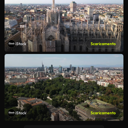
iStock
Scaricamento
iStock
Scaricamento