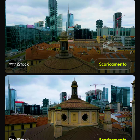
iStock
Scaricamento
iStock
Scaricamento