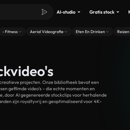
AI-studio
Gratis stock
- Fitness
Aerial Videografie
Eten En Drinken
Reizen
ckvideo's
creatieve projecten. Onze bibliotheek bevat een
sen gefilmde video's – die echte momenten en
ke, door AI gegenereerde stockclips voor herhalende
nden zijn royaltyvrij en geoptimaliseerd voor 4K-