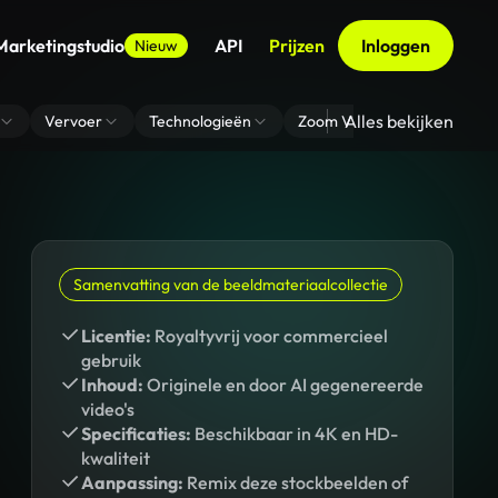
Marketingstudio
API
Prijzen
Inloggen
Nieuw
Alles bekijken
Vervoer
Technologieën
Zoom Virtuele Achtergrond
Samenvatting van de beeldmateriaalcollectie
Licentie:
Royaltyvrij voor commercieel
gebruik
Inhoud:
Originele en door AI gegenereerde
video's
Specificaties:
Beschikbaar in 4K en HD-
kwaliteit
Aanpassing:
Remix deze stockbeelden of