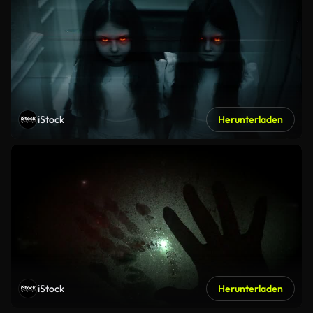
iStock
Herunterladen
iStock
Herunterladen