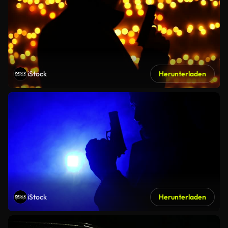
iStock
Herunterladen
iStock
Herunterladen