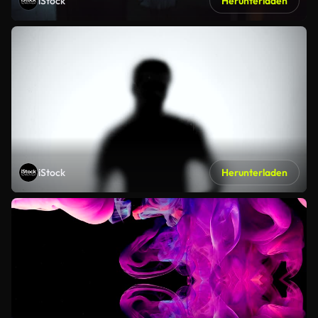
iStock
Herunterladen
iStock
Herunterladen