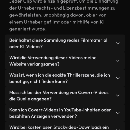
Jeder Clip wird einzeln geprüft, um die Einhaltung
der Urheberrechts- und Lizenzbestimmungen zu
gewährleisten, unabhängig davon, ob er von
einem Urheber gefilmt oder mithilfe von KI
generiert wurde.
Beinhaltet diese Sammlung reales Filmmaterial
oder KI-Videos?
Beides. Es handelt sich um eine Hybridbibliothek
Wird die Verwendung dieser Videos meine
aus realen, von Menschen aufgenommenen
Website verlangsamen?
Filmaufnahmen zum Thema Thriller und KI-
Nicht, wenn Sie unsere optimierten Versionen
Was ist, wenn ich die exakte Thrillerszene, die ich
generierten Videos. Jedes Video ist eindeutig
wählen. Wir bieten schlanke, webfähige Formate,
benötige, nicht finden kann?
beschriftet, sodass Sie immer wissen, was Sie
die für die Hintergrundverarbeitung entwickelt
verwenden.
Mit Coverr AI Studio erstellen Sie im
Muss ich bei der Verwendung von Coverr-Videos
wurden – so bleibt die Qualität hoch, während
Handumdrehen ein solches Video. Beschreiben Sie
die Quelle angeben?
gleichzeitig die Ladezeiten minimiert und
einfach die Szene – zum Beispiel "Thriller bei
Kennzahlen wie LCP verbessert werden.
Eine Namensnennung ist nicht erforderlich. Alle
Kann ich Coverr-Videos in YouTube-Inhalten oder
Sonnenuntergang" – und das Studio generiert
Videos in unserer Stockbibliothek sind lizenzfrei
bezahlten Anzeigen verwenden?
innerhalb von Sekunden ein individuelles Video für
und können ohne Nennung des Urhebers
Sie, das unseren Lizenzbestimmungen entspricht.
Ja. Sämtliches Stockmaterial von Coverr darf in
Wird bei kostenlosen Stockvideo-Downloads ein
verwendet werden – wir freuen uns aber immer