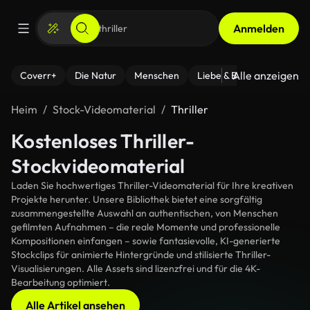
Anmelden
Alle anzeigen
Coverr+
Die Natur
Menschen
Liebe & Beziehungen
F
Heim
Stock-Videomaterial
Thriller
Kostenloses Thriller-
Stockvideomaterial
Laden Sie hochwertiges Thriller-Videomaterial für Ihre kreativen
Projekte herunter. Unsere Bibliothek bietet eine sorgfältig
zusammengestellte Auswahl an authentischen, von Menschen
gefilmten Aufnahmen – die reale Momente und professionelle
Kompositionen einfangen – sowie fantasievolle, KI-generierte
Stockclips für animierte Hintergründe und stilisierte Thriller-
Visualisierungen. Alle Assets sind lizenzfrei und für die 4K-
Bearbeitung optimiert.
Alle Artikel ansehen