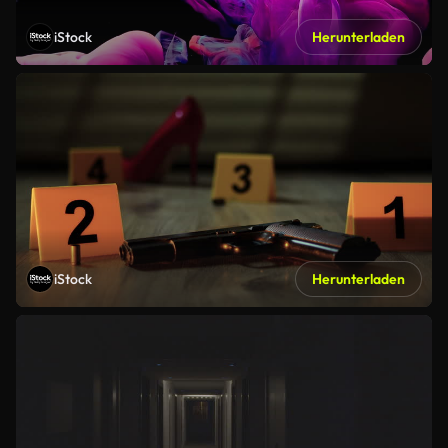
iStock
Herunterladen
iStock
Herunterladen