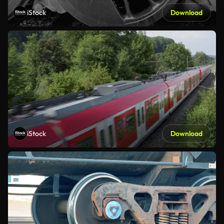
iStock
Download
iStock
Download