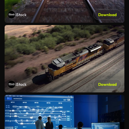
iStock
Download
iStock
Download