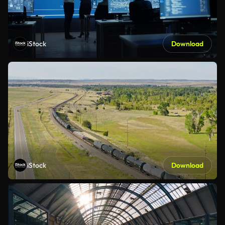
iStock
Download
iStock
Download