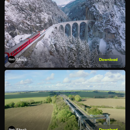
iStock
Download
iStock
Download