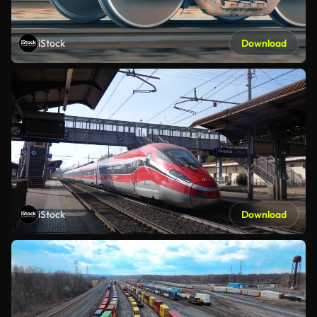
iStock
Download
iStock
Download