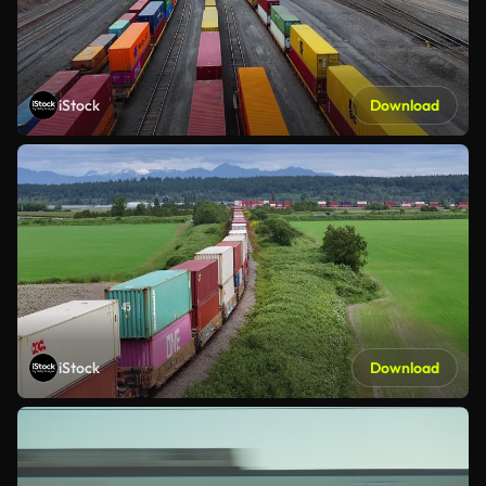
iStock
Download
iStock
Download