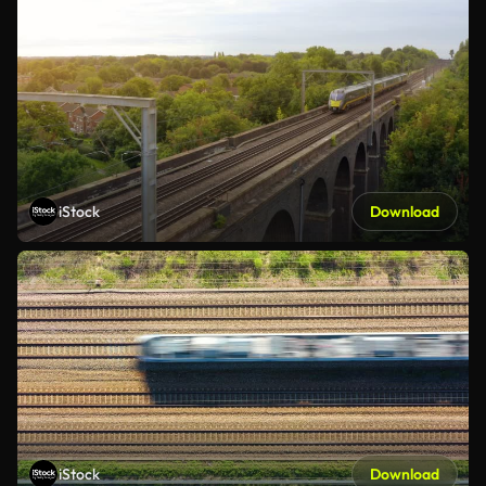
iStock
Download
iStock
Download