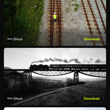
iStock
Download
iStock
Download