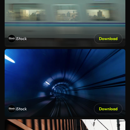
iStock
Download
iStock
Download