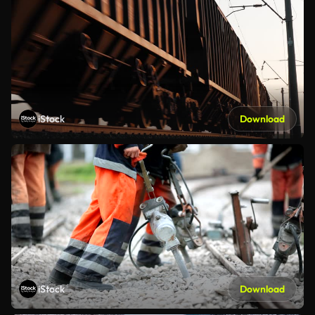
iStock
Download
iStock
Download