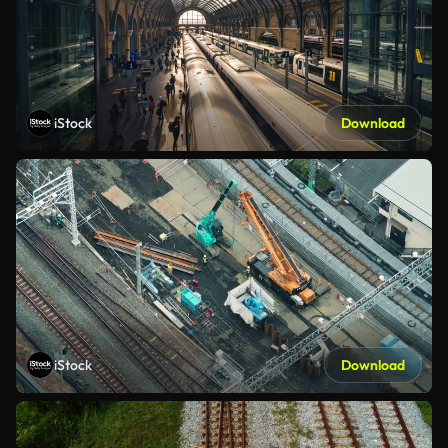
iStock
Download
iStock
Download