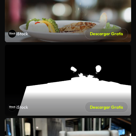
iStock
Descargar Gratis
iStock
Descargar Gratis