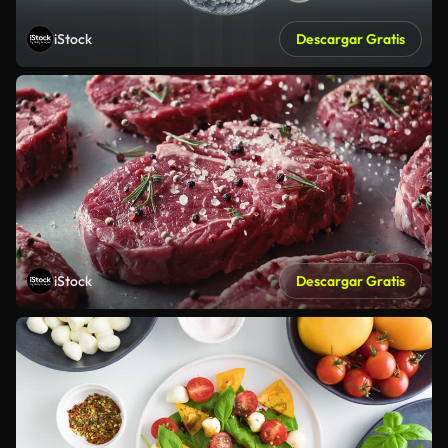
iStock
Descargar Gratis
iStock
Descargar Gratis