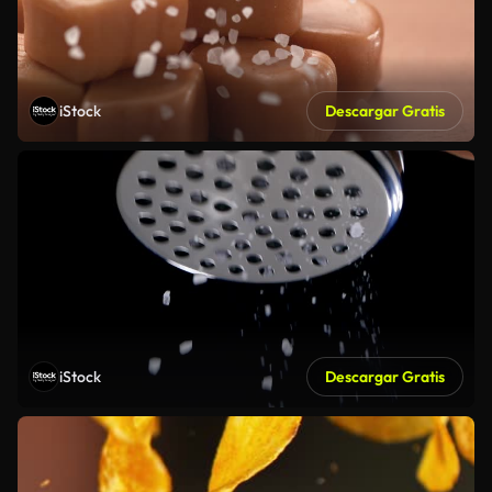
iStock
Descargar Gratis
iStock
Descargar Gratis