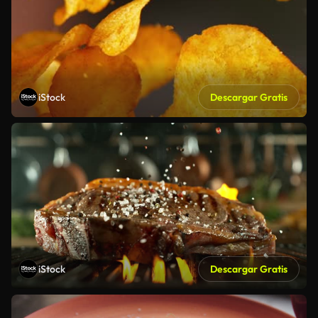
iStock
Descargar Gratis
iStock
Descargar Gratis