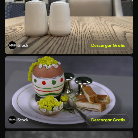
iStock
Descargar Gratis
iStock
Descargar Gratis