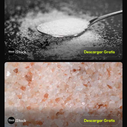
iStock
Descargar Gratis
iStock
Descargar Gratis