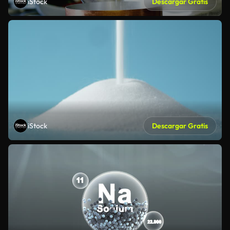
iStock
Descargar Gratis
iStock
Descargar Gratis