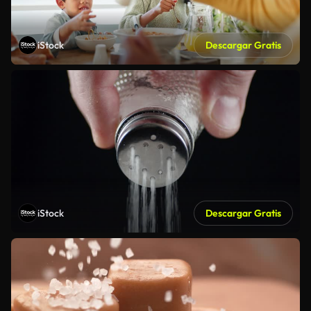
iStock
Descargar Gratis
iStock
Descargar Gratis