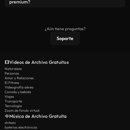
vídeos. Solo asegúrese de que el producto final no
premium?
se redistribuya como metraje de stock básico.
Los vídeos royalty-free incluyen derechos
comerciales estándar; el contenido premium
ofrece metraje exclusivo, resolución 4K y
¿Aún tiene preguntas?
protecciones de licencia extendidas.
Soporte
Vídeos de Archivo Gratuitos
Naturaleza
Personas
Amor y Relaciones
El Fitness
Videografía aérea
Comida y bebida
Viajes
Transporte
Tecnología
Zoom de fondo virtual
Música de Archivo Gratuita
síntesis
baterías electrónicas