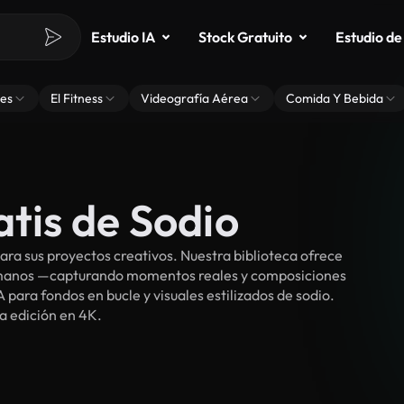
Estudio IA
Stock Gratuito
Estudio de
es
El Fitness
Videografía Aérea
Comida Y Bebida
atis de Sodio
ra sus proyectos creativos. Nuestra biblioteca ofrece
umanos —capturando momentos reales y composiciones
 para fondos en bucle y visuales estilizados de sodio.
ra edición en 4K.