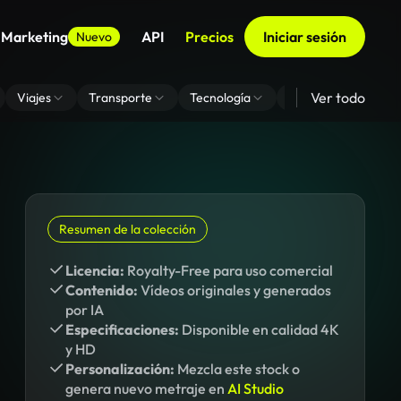
 Marketing
API
Precios
Iniciar sesión
Nuevo
Ver todo
Viajes
Transporte
Tecnología
Zoom De Fondo Virt
Resumen de la colección
Licencia:
Royalty-Free para uso comercial
Contenido:
Vídeos originales y generados
por IA
Especificaciones:
Disponible en calidad 4K
y HD
Personalización:
Mezcla este stock o
genera nuevo metraje en
AI Studio