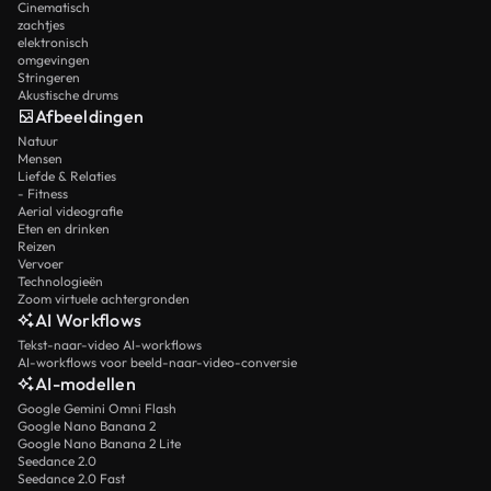
Cinematisch
zachtjes
elektronisch
omgevingen
Stringeren
Akustische drums
Afbeeldingen
Natuur
Mensen
Liefde & Relaties
- Fitness
Aerial videografie
Eten en drinken
Reizen
Vervoer
Technologieën
Zoom virtuele achtergronden
AI Workflows
Tekst-naar-video AI-workflows
AI-workflows voor beeld-naar-video-conversie
AI-modellen
Google Gemini Omni Flash
Google Nano Banana 2
Google Nano Banana 2 Lite
Seedance 2.0
Seedance 2.0 Fast