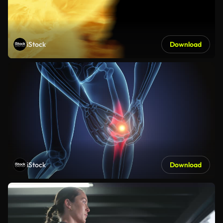
iStock
Download
iStock
Download