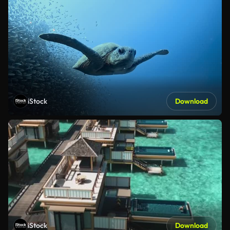
iStock
Download
iStock
Download