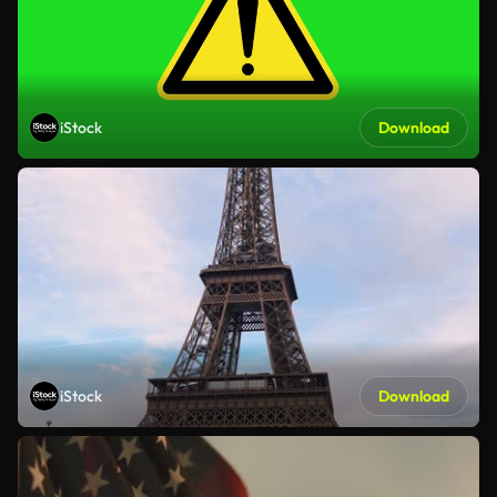
iStock
Download
iStock
Download