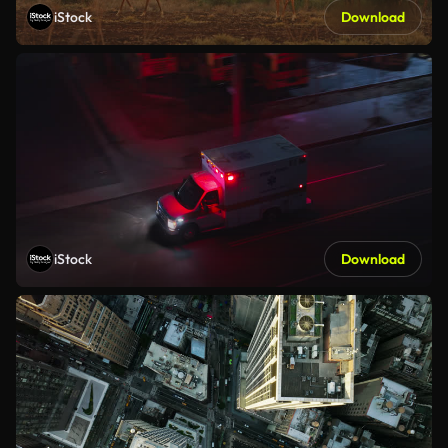
iStock
Download
iStock
Download