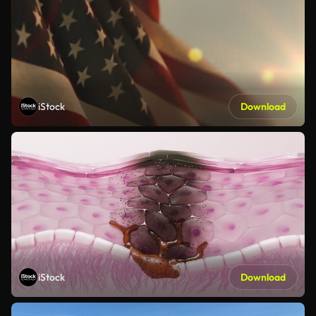
iStock
Download
iStock
Download