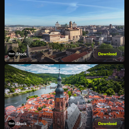
iStock
Download
iStock
Download