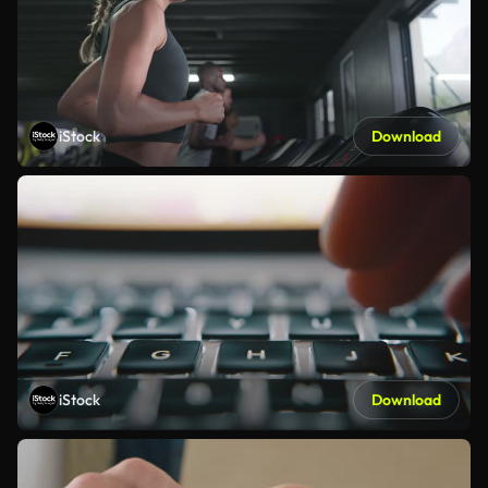
iStock
Download
iStock
Download