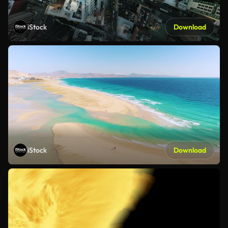
iStock
Download
iStock
Download