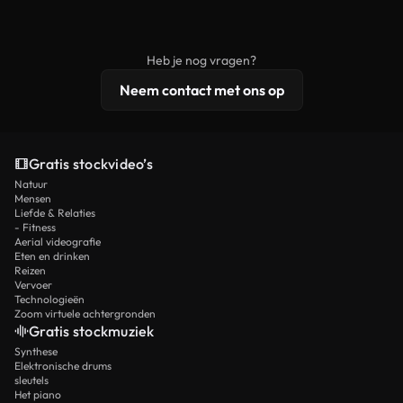
Royaltyvrije video's bevatten commerciële
onbewerkt stockmateriaal wordt verspreid.
rechten, terwijl premium content exclusieve
beelden, 4K-resolutie en uitgebreidere
Heb je nog vragen?
licentiebescherming omvat.
Neem contact met ons op
Gratis stockvideo’s
Natuur
Mensen
Liefde & Relaties
- Fitness
Aerial videografie
Eten en drinken
Reizen
Vervoer
Technologieën
Zoom virtuele achtergronden
Gratis stockmuziek
Synthese
Elektronische drums
sleutels
Het piano