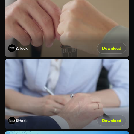
iStock
Download
iStock
Download