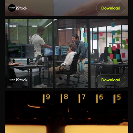
iStock
Download
iStock
Download