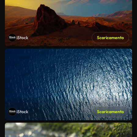
iStock
Scaricamento
iStock
Scaricamento