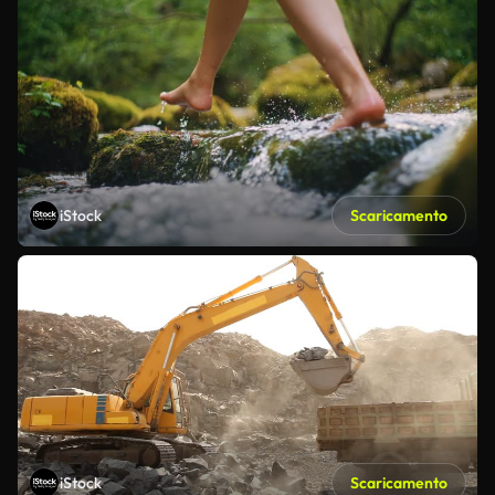
iStock
Scaricamento
iStock
Scaricamento