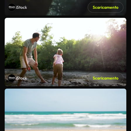
iStock
Scaricamento
iStock
Scaricamento