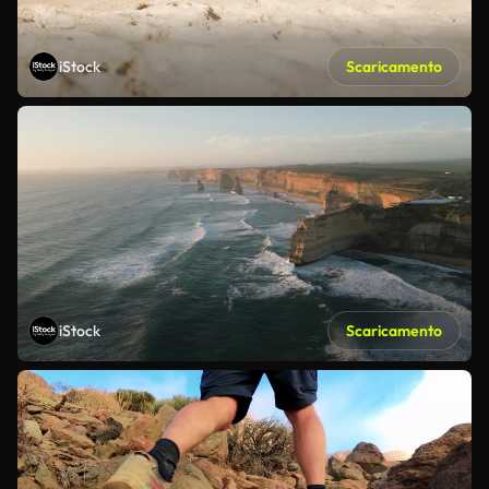
iStock
Scaricamento
iStock
Scaricamento