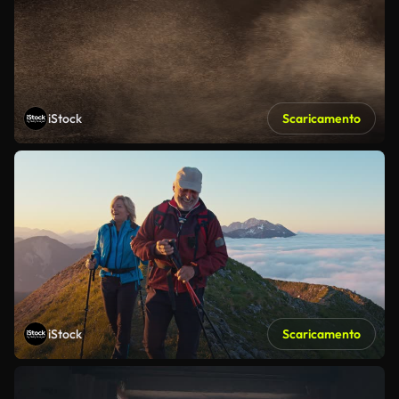
iStock
Scaricamento
iStock
Scaricamento