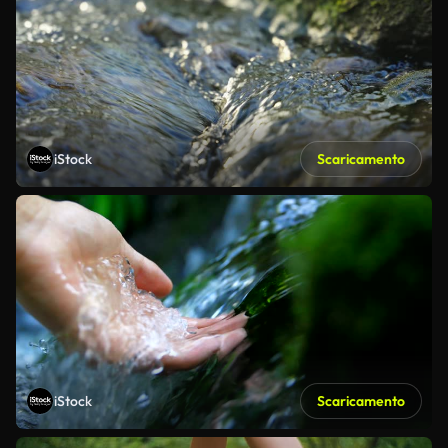
iStock
Scaricamento
iStock
Scaricamento