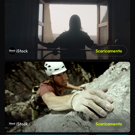
iStock
Scaricamento
iStock
Scaricamento