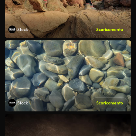
iStock
Scaricamento
iStock
Scaricamento