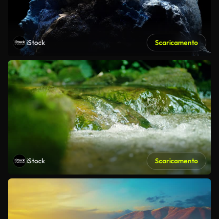
iStock
Scaricamento
iStock
Scaricamento