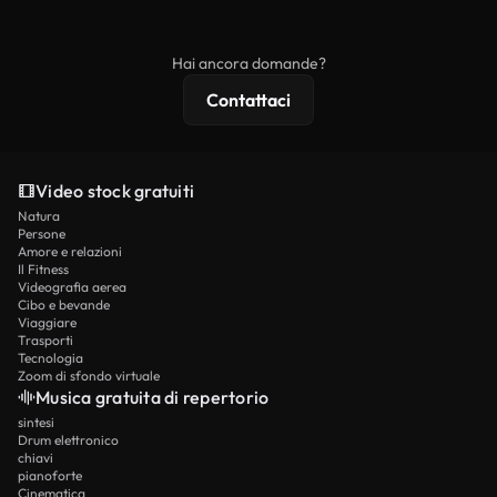
ridistribuito come contenuto stock non riprodotto.
mentre i contenuti premium includono filmati
esclusivi, risoluzione 4K e protezioni di licenza
Hai ancora domande?
estese.
Contattaci
Video stock gratuiti
Natura
Persone
Amore e relazioni
Il Fitness
Videografia aerea
Cibo e bevande
Viaggiare
Trasporti
Tecnologia
Zoom di sfondo virtuale
Musica gratuita di repertorio
sintesi
Drum elettronico
chiavi
pianoforte
Cinematica