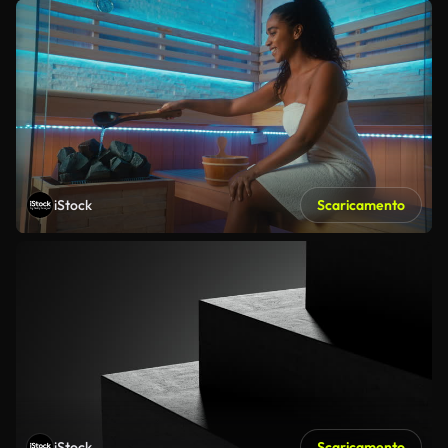
iStock
Scaricamento
iStock
Scaricamento