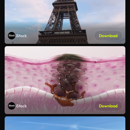
iStock
Download
iStock
Download