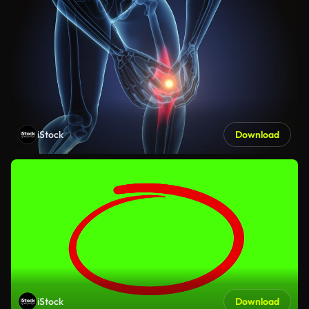
iStock
Download
iStock
Download