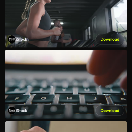
iStock
Download
iStock
Download