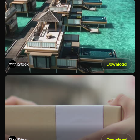
iStock
Download
iStock
Download