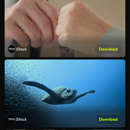
iStock
Download
iStock
Download