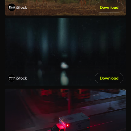
iStock
Download
iStock
Download