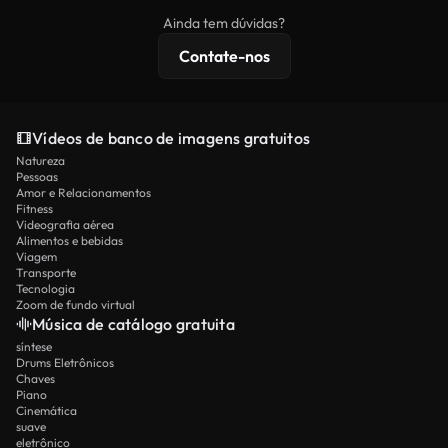
imagens exclusivas, resolução 4K e proteções de
Ainda tem dúvidas?
licenciamento estendidas.
Contate-nos
Vídeos de banco de imagens gratuitos
Natureza
Pessoas
Amor e Relacionamentos
Fitness
Videografia aérea
Alimentos e bebidas
Viagem
Transporte
Tecnologia
Zoom de fundo virtual
Música de catálogo gratuita
síntese
Drums Eletrônicos
Chaves
Piano
Cinemática
suave
eletrônico