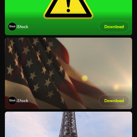
iStock
Download
iStock
Download