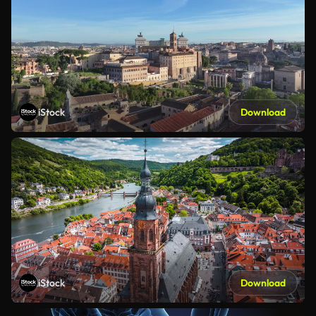
iStock
Download
iStock
Download