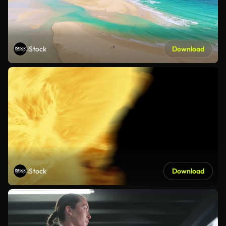
iStock
Download
iStock
Download