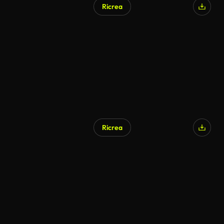
Ricrea
Ricrea