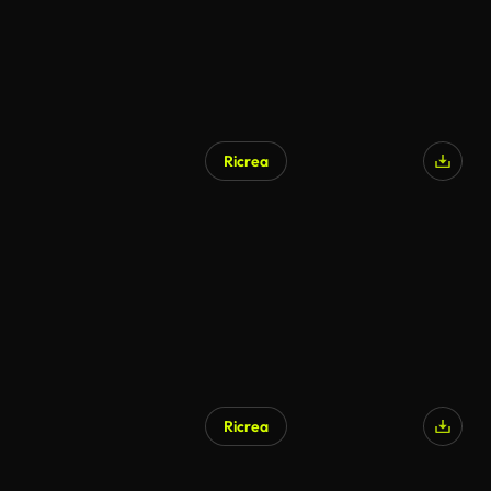
Ricrea
Ricrea