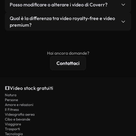
No. Nessuno dei nostri video gratuiti, siano essi
condizione che non si rivendano o ridistribuiscano
Posso modificare o alterare i video di Coverr?
reali o generati dall'intelligenza artificiale, include
i filmati stessi come prodotto a sé stante.
filigrane. Avrai a disposizione filmati puliti e pronti
Sì. Siete liberi di tagliare, ritagliare o remixare i
Qual è la differenza tra video royalty-free e video
all'uso.
nostri video. Assicuratevi solo che il prodotto
premium?
finale rispetti la nostra licenza e non venga
I video royalty-free includono i diritti commerciali,
ridistribuito come contenuto stock non riprodotto.
mentre i contenuti premium includono filmati
esclusivi, risoluzione 4K e protezioni di licenza
Hai ancora domande?
estese.
Contattaci
Video stock gratuiti
Natura
Persone
Amore e relazioni
Il Fitness
Videografia aerea
Cibo e bevande
Viaggiare
Trasporti
Tecnologia