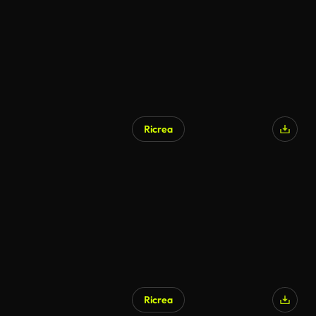
Ricrea
Ricrea