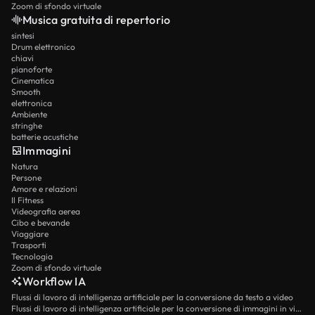
Zoom di sfondo virtuale
Musica gratuita di repertorio
sintesi
Drum elettronico
chiavi
pianoforte
Cinematica
Smooth
elettronica
Ambiente
stringhe
batterie acustiche
Immagini
Natura
Persone
Amore e relazioni
Il Fitness
Videografia aerea
Cibo e bevande
Viaggiare
Trasporti
Tecnologia
Zoom di sfondo virtuale
Workflow IA
Flussi di lavoro di intelligenza artificiale per la conversione da testo a video
Flussi di lavoro di intelligenza artificiale per la conversione di immagini in video