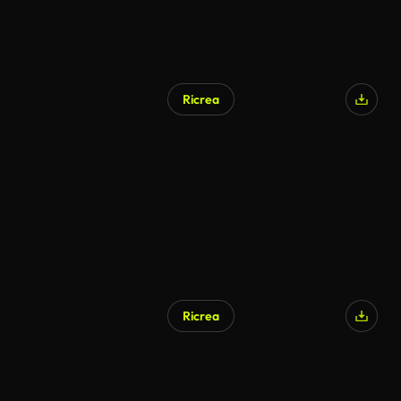
Ricrea
Ricrea