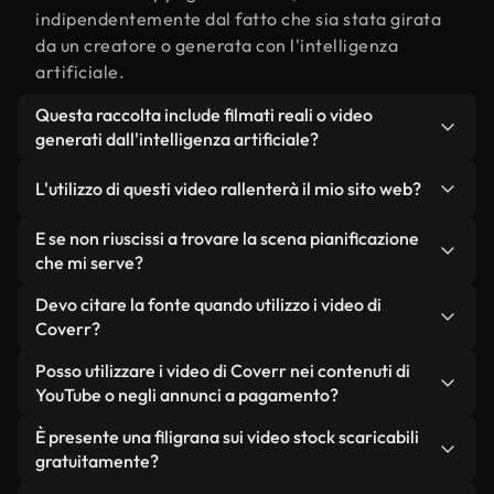
indipendentemente dal fatto che sia stata girata
da un creatore o generata con l'intelligenza
artificiale.
Questa raccolta include filmati reali o video
generati dall'intelligenza artificiale?
Entrambe. Si tratta di una libreria ibrida composta
L'utilizzo di questi video rallenterà il mio sito web?
da filmati reali, girati da persone, relativi a
pianificazione, e da video generati
Non se scegli le nostre versioni ottimizzate.
E se non riuscissi a trovare la scena pianificazione
dall'intelligenza artificiale. Ogni video è
Offriamo formati leggeri e pronti per il web,
che mi serve?
chiaramente etichettato, così saprai sempre cosa
progettati per l'utilizzo in background, che
Puoi crearne uno all'istante utilizzando Coverr AI
Devo citare la fonte quando utilizzo i video di
stai utilizzando.
mantengono alta la qualità, riducono al minimo i
Studio. Ti basta descrivere la scena, ad esempio
Coverr?
tempi di caricamento e migliorano parametri
"pianificazione al tramonto", e lo Studio genererà
come LCP.
Non è richiesto alcun riconoscimento dell'autore.
Posso utilizzare i video di Coverr nei contenuti di
in pochi secondi un video personalizzato in
Tutti i video presenti nella nostra libreria sono
YouTube o negli annunci a pagamento?
conformità con i nostri standard di licenza.
esenti da diritti d'autore e possono essere utilizzati
Sì. Tutti i filmati di Coverr possono essere utilizzati
È presente una filigrana sui video stock scaricabili
senza citare il creatore, sebbene sia sempre
in video monetizzati su YouTube, promozioni sui
gratuitamente?
gradito.
social media e annunci pubblicitari per i clienti, a