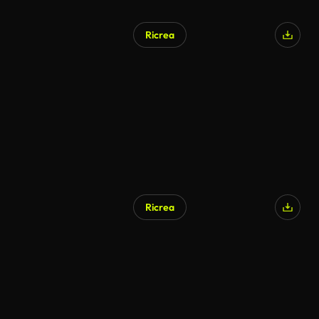
Ricrea
Ricrea