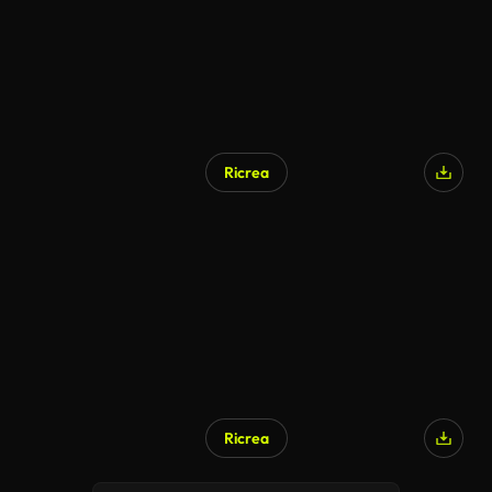
Ricrea
Ricrea