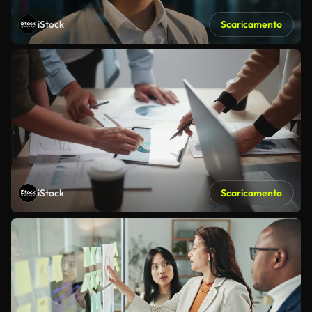
iStock
Scaricamento
iStock
Scaricamento