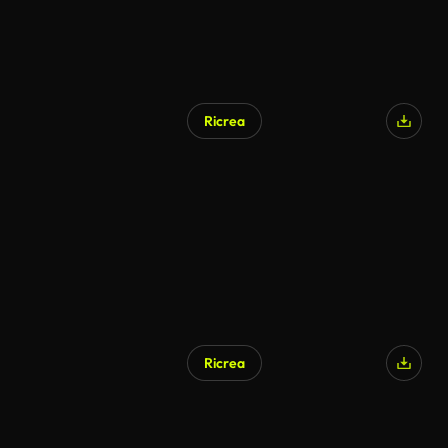
Ricrea
Ricrea