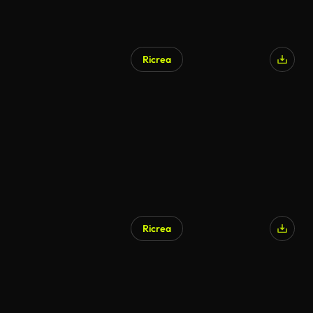
Ricrea
Ricrea