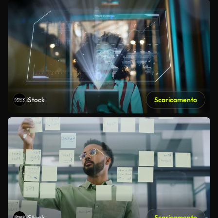
iStock
Scaricamento
iStock
Scaricamento