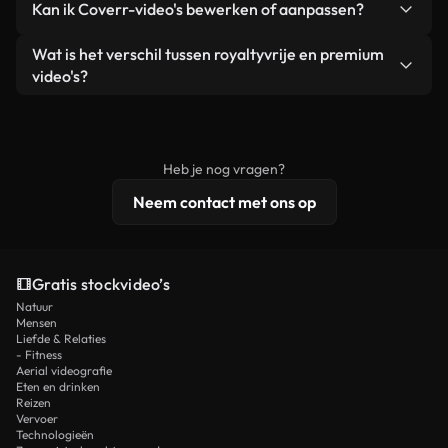
Kan ik Coverr-video's bewerken of aanpassen?
advertenties van klanten, zolang je de beelden
zijn of door AI gegenereerd – bevat watermerken.
zelf niet doorverkoopt of opnieuw distribueert als
Je krijgt schoon, direct bruikbaar beeldmateriaal.
Ja. Je mag onze video's inkorten, bijsnijden of
Wat is het verschil tussen royaltyvrije en premium
een losstaand product.
remixen. Zorg er wel voor dat het eindproduct
video's?
voldoet aan onze licentievoorwaarden en niet als
Royaltyvrije video's bevatten commerciële
onbewerkt stockmateriaal wordt verspreid.
rechten, terwijl premium content exclusieve
beelden, 4K-resolutie en uitgebreidere
Heb je nog vragen?
licentiebescherming omvat.
Neem contact met ons op
Gratis stockvideo’s
Natuur
Mensen
Liefde & Relaties
- Fitness
Aerial videografie
Eten en drinken
Reizen
Vervoer
Technologieën