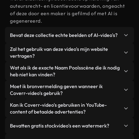
auteursrecht- en licentievoorwaarden, ongeacht
of deze door een maker is gefilmd of met AI is
gegenereerd.
Bevat deze collectie echte beelden of AI-video's?
Beide. Dit is een hybride bibliotheek die bestaat
Zal het gebruik van deze video's mijn website
uit echte, door mensen gefilmde beelden van
vertragen?
Naam Pools, aangevuld met door AI gegenereerde
Niet als u voor onze geoptimaliseerde versies
Wat als ik de exacte Naam Poolsscène die ik nodig
video's. Elke video is duidelijk gelabeld, zodat je
kiest. Wij bieden lichtgewicht, webklare formaten
heb niet kan vinden?
altijd weet wat je gebruikt.
die ontworpen zijn voor gebruik op de
Met Coverr AI Studio maak je direct een video.
Moet ik bronvermelding geven wanneer ik
achtergrond. Zo blijft de kwaliteit hoog, worden de
Beschrijf de scène – bijvoorbeeld "Naam Pools bij
Coverr-video's gebruik?
laadtijden geminimaliseerd en worden
zonsondergang" – en de Studio genereert binnen
statistieken zoals LCP verbeterd.
Naamsvermelding is niet vereist. Alle video's in
Kan ik Coverr-video's gebruiken in YouTube-
enkele seconden een gepersonaliseerde video die
onze stockbibliotheek zijn royaltyvrij en kunnen
content of betaalde advertenties?
voldoet aan onze licentievoorwaarden.
worden gebruikt zonder de maker te vermelden –
Ja. Alle stockbeelden van Coverr kunnen worden
hoewel dit altijd op prijs wordt gesteld.
Bevatten gratis stockvideo's een watermerk?
gebruikt in YouTube-video's met advertentie-
inkomsten, promoties op sociale media en
Nee. Geen van onze gratis video's – of ze nu echt