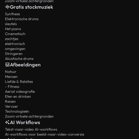
Zoom virtuele achtergronden
Gratis stockmuziek
Synthese
Elektronische drums
sleutels
Het piano
Cinematisch
zachtjes
elektronisch
omgevingen
Stringeren
Akustische drums
Afbeeldingen
Natuur
Mensen
Liefde & Relaties
- Fitness
Aerial videografie
Eten en drinken
Reizen
Vervoer
Technologieën
Zoom virtuele achtergronden
AI Workflows
Tekst-naar-video AI-workflows
AI-workflows voor beeld-naar-video-conversie