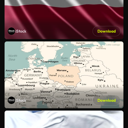
iStock
Download
iStock
Download