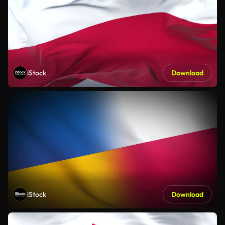
iStock
Download
iStock
Download