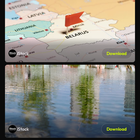
iStock
Download
iStock
Download