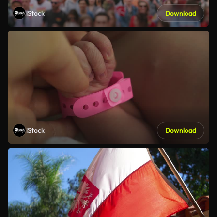
iStock
Download
iStock
Download