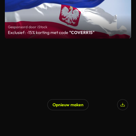
Gesponsord door iStock
Exclusief: -15% korting met code
"COVERR15"
Opnieuw maken