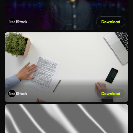
iStock
Download
iStock
Download