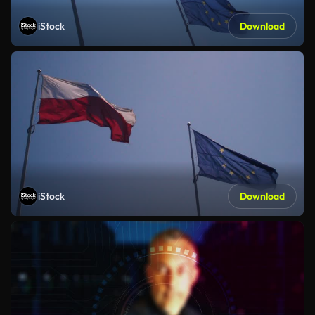
iStock
Download
iStock
Download