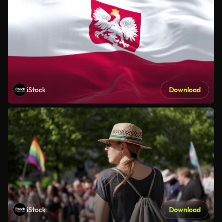
iStock
Download
iStock
Download