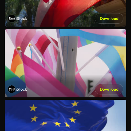
iStock
Download
iStock
Download