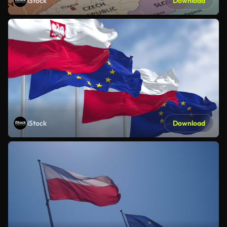
iStock
Download
iStock
Download