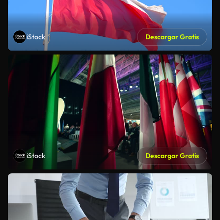
iStock
Descargar Gratis
iStock
Descargar Gratis