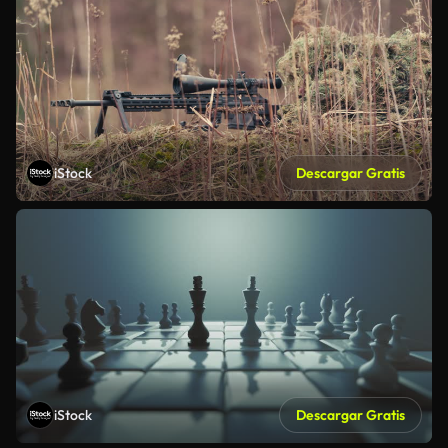
iStock
Descargar Gratis
iStock
Descargar Gratis