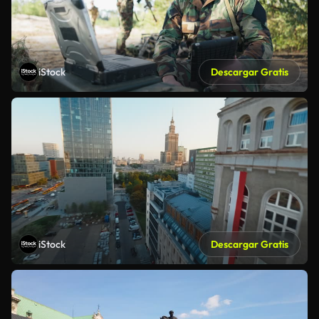
iStock
Descargar Gratis
iStock
Descargar Gratis