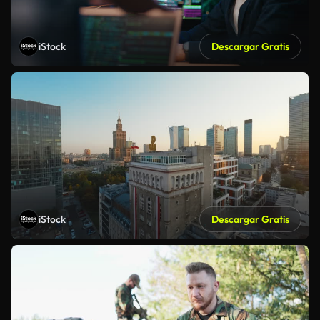
iStock
Descargar Gratis
iStock
Descargar Gratis