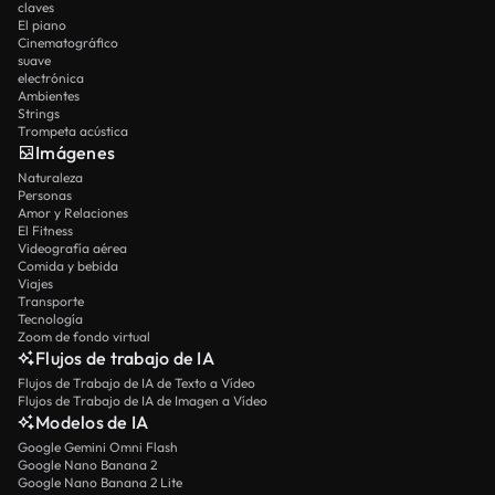
claves
El piano
Cinematográfico
suave
electrónica
Ambientes
Strings
Trompeta acústica
Imágenes
Naturaleza
Personas
Amor y Relaciones
El Fitness
Videografía aérea
Comida y bebida
Viajes
Transporte
Tecnología
Zoom de fondo virtual
Flujos de trabajo de IA
Flujos de Trabajo de IA de Texto a Vídeo
Flujos de Trabajo de IA de Imagen a Vídeo
Modelos de IA
Google Gemini Omni Flash
Google Nano Banana 2
Google Nano Banana 2 Lite