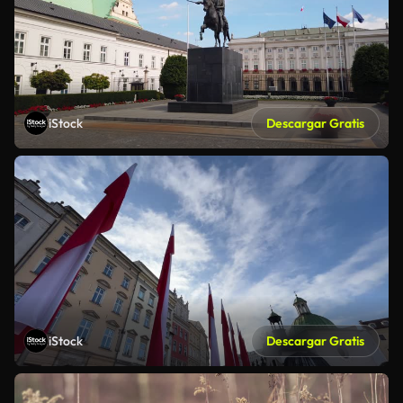
iStock
Descargar Gratis
iStock
Descargar Gratis