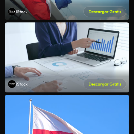
iStock
Descargar Gratis
iStock
Descargar Gratis