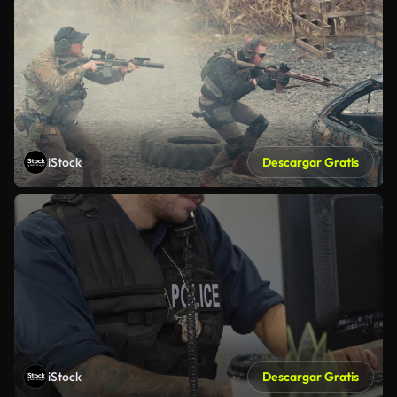
iStock
Descargar Gratis
iStock
Descargar Gratis