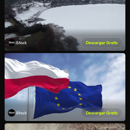
iStock
Descargar Gratis
iStock
Descargar Gratis