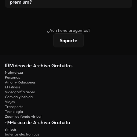
vídeos. Solo asegúrese de que el producto final no
premium?
se redistribuya como metraje de stock básico.
Los vídeos royalty-free incluyen derechos
comerciales estándar; el contenido premium
ofrece metraje exclusivo, resolución 4K y
¿Aún tiene preguntas?
protecciones de licencia extendidas.
Soporte
Vídeos de Archivo Gratuitos
Naturaleza
Personas
Amor y Relaciones
El Fitness
Videografía aérea
Comida y bebida
Viajes
Transporte
Tecnología
Zoom de fondo virtual
Música de Archivo Gratuita
síntesis
baterías electrónicas