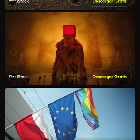
iStock
Descargar Gratis
iStock
Descargar Gratis