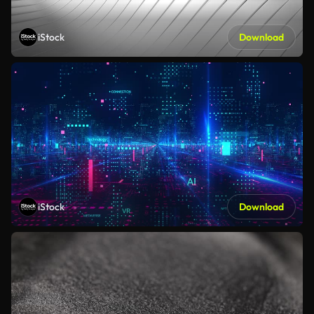
iStock
Download
iStock
Download