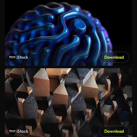
iStock
Download
iStock
Download