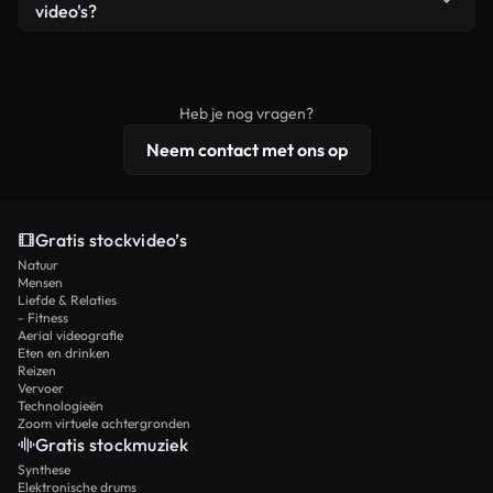
remixen. Zorg er wel voor dat het eindproduct
video's?
voldoet aan onze licentievoorwaarden en niet als
Royaltyvrije video's bevatten commerciële
onbewerkt stockmateriaal wordt verspreid.
rechten, terwijl premium content exclusieve
beelden, 4K-resolutie en uitgebreidere
Heb je nog vragen?
licentiebescherming omvat.
Neem contact met ons op
Gratis stockvideo’s
Natuur
Mensen
Liefde & Relaties
- Fitness
Aerial videografie
Eten en drinken
Reizen
Vervoer
Technologieën
Zoom virtuele achtergronden
Gratis stockmuziek
Synthese
Elektronische drums