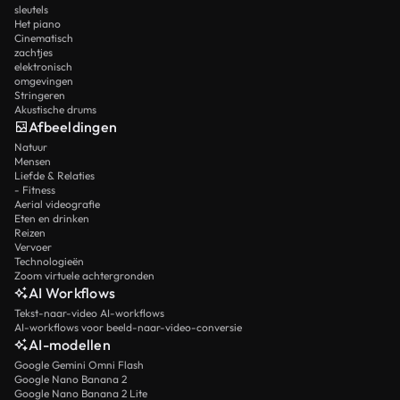
sleutels
Het piano
Cinematisch
zachtjes
elektronisch
omgevingen
Stringeren
Akustische drums
Afbeeldingen
Natuur
Mensen
Liefde & Relaties
- Fitness
Aerial videografie
Eten en drinken
Reizen
Vervoer
Technologieën
Zoom virtuele achtergronden
AI Workflows
Tekst-naar-video AI-workflows
AI-workflows voor beeld-naar-video-conversie
AI-modellen
Google Gemini Omni Flash
Google Nano Banana 2
Google Nano Banana 2 Lite