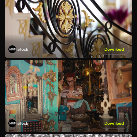
iStock
Download
iStock
Download