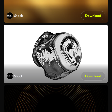
iStock
Download
iStock
Download