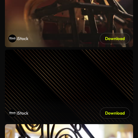
iStock
Download
iStock
Download