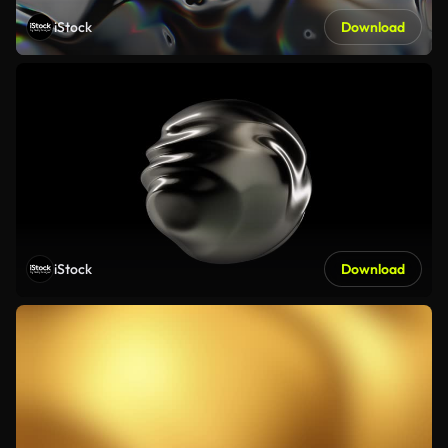
iStock
Download
iStock
Download