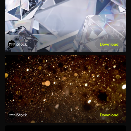
iStock
Download
iStock
Download