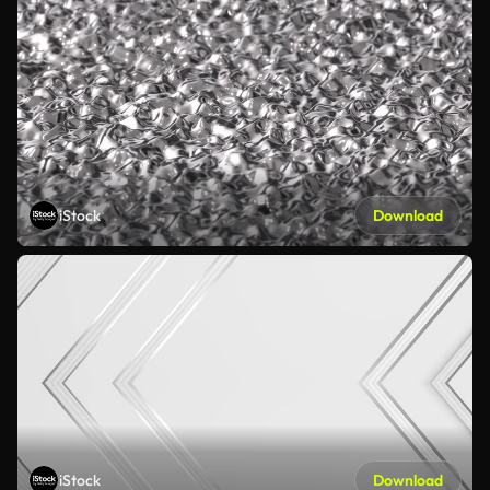
iStock
Download
iStock
Download