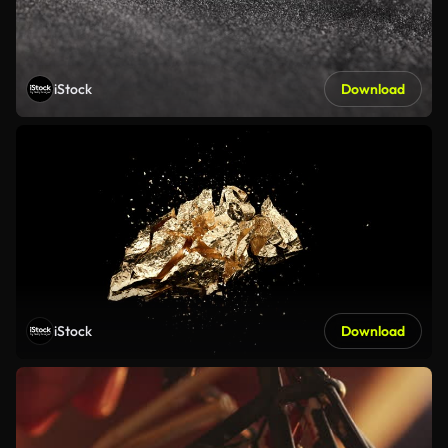
iStock
Download
iStock
Download