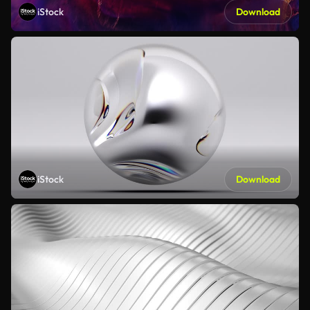
iStock
Download
iStock
Download