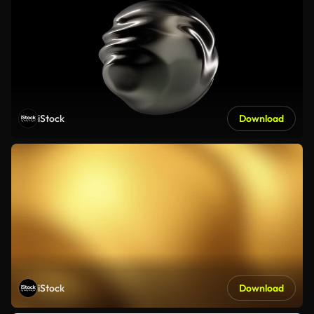
iStock
Download
iStock
Download