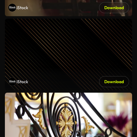
iStock
Download
iStock
Download