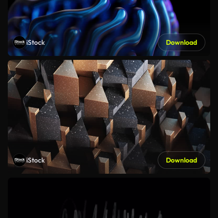
iStock
Download
iStock
Download