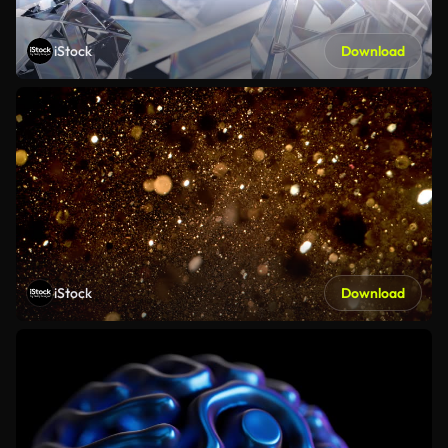
iStock
Download
iStock
Download