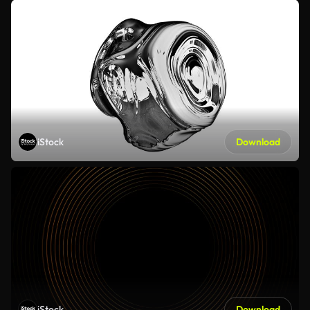
iStock
Download
iStock
Download