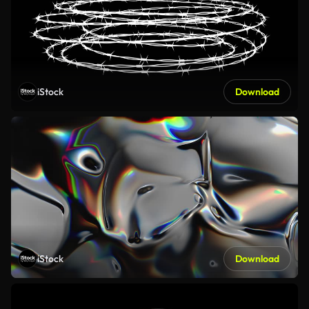
iStock
Download
iStock
Download