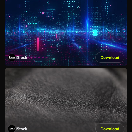
iStock
Download
iStock
Download