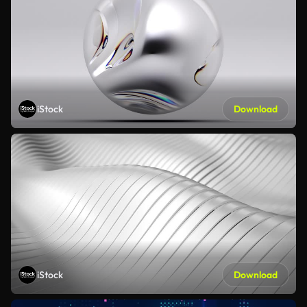
iStock
Download
iStock
Download