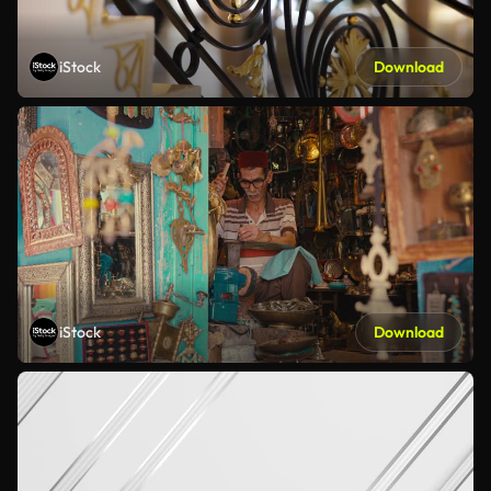
iStock
Download
iStock
Download