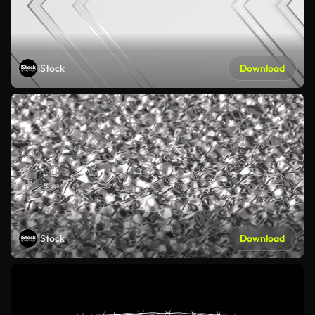
iStock
Download
iStock
Download